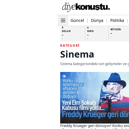
Güncel
|
Dünya
|
Politika
|
$
€
BİTCOİN
DOLAR
EURO
-
-
-
-
-
-
KATEGORI
Sinema
Sinema kategorisindeki son gelişmeler ve g
Freddy Krueger geri dönüyor! Korku si