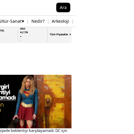
Ara
ültür-Sanat
|
Nedir?
|
Arkeoloji
|
Tarih
|
Samsun Haberleri
▼
▼
ONS
ROL
ALTIN
Tüm Piyasalar →
-
-
gişede beklentiyi karşılayamadı: DC için