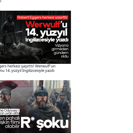
i
ers herkesi şaşırttı! Werwulf'un
 14. yüzyıl İngilizcesiyle yazdı