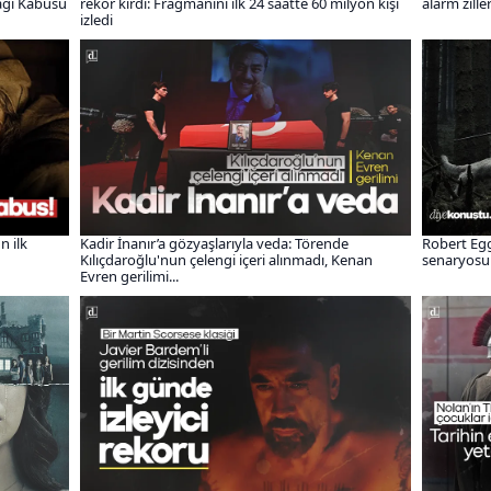
ağı Kabusu
rekor kırdı: Fragmanını ilk 24 saatte 60 milyon kişi
alarm ziller
izledi
n ilk
Kadir İnanır’a gözyaşlarıyla veda: Törende
Robert Egg
Kılıçdaroğlu'nun çelengi içeri alınmadı, Kenan
senaryosunu
Evren gerilimi...