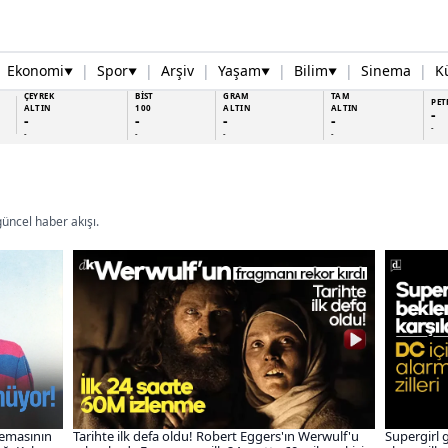
Ekonomi
|
Spor
|
Arşiv
|
Yaşam
|
Bilim
|
Sinema
|
K
▼
▼
▼
▼
ÇEYREK
BİST
GRAM
TAM
PET
ALTIN
100
ALTIN
ALTIN
-
-
-
-
-
-
-
-
-
-
üncel haber akışı.
nemasının
Tarihte ilk defa oldu! Robert Eggers'ın Werwulf'u
Supergirl 