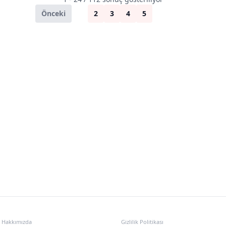
Önceki
1
2
3
4
5
Sonraki
KURUMSAL
POLITIKALAR
Hakkımızda
Gizlilik Politikası