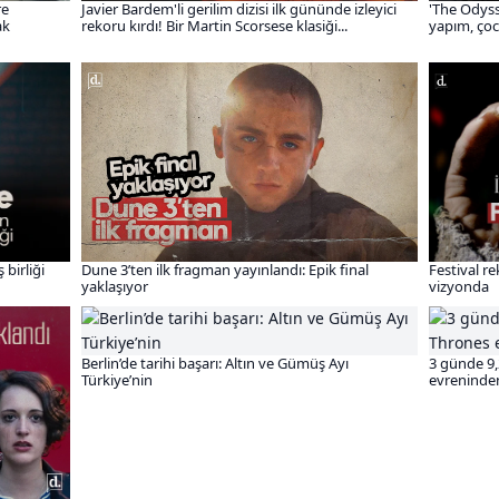
re
Javier Bardem'li gerilim dizisi ilk gününde izleyici
'The Odyss
ak
rekoru kırdı! Bir Martin Scorsese klasiği...
yapım, çocu
 birliği
Dune 3’ten ilk fragman yayınlandı: Epik final
Festival r
yaklaşıyor
vizyonda
Berlin’de tarihi başarı: Altın ve Gümüş Ayı
3 günde 9,
Türkiye’nin
evreninde