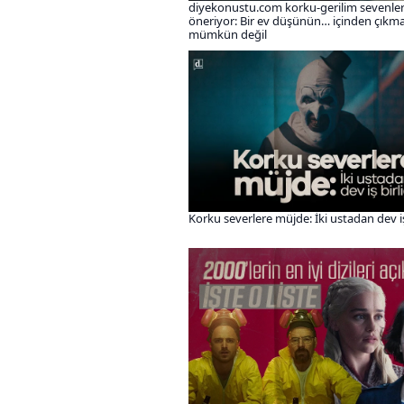
diyekonustu.com korku-gerilim sevenle
öneriyor: Bir ev düşünün… içinden çıkm
mümkün değil
Korku severlere müjde: İki ustadan dev iş