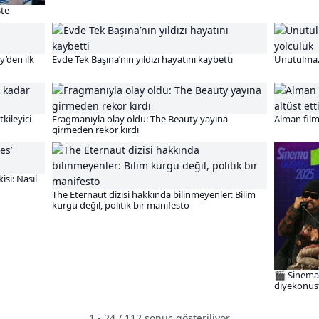
ste
’den ilk
Evde Tek Başına’nın yıldızı hayatını kaybetti
Unutulmaz 
kileyici
Fragmanıyla olay oldu: The Beauty yayına
Alman filmi
girmeden rekor kırdı
si: Nasıl
The Eternaut dizisi hakkında bilinmeyenler: Bilim
kurgu değil, politik bir manifesto
🎬 Sinema d
diyekonus
1 - 24 / 112 sonuç gösteriliyor