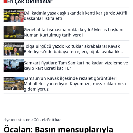
En Çok Okunanlar
Evli kadınla yasak aşk skandalı kenti karıştırdı: AKP'li
başkanlar istifa etti
Genel af tartışmasına nokta koydu! Meclis başkanı
Numan Kurtulmuş tarih verdi
Tolga Birgücü yazdı: Koltuklar akrabalara! Kavak
Belediyesi'nde babaya fen işleri, oğula avukatlık...
Samkart fiyatları: Tam Samkart ne kadar, vizeleme ve
kayıp kart ücreti kaç TL?
Samsun'un Kavak ilçesinde rezalet görüntüler!
Mahalleli isyan ediyor: Köyümüze, mezarlıklarımıza
gidemiyoruz
diyekonustu.com
>
Güncel
>
Politika
>
Öcalan: Basın mensuplarıyla