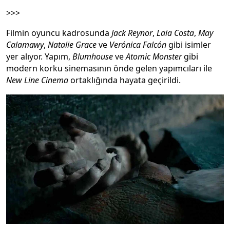
>>>
Filmin oyuncu kadrosunda
Jack Reynor
,
Laia Costa
,
May
Calamawy
,
Natalie Grace
ve
Verónica Falcón
gibi isimler
yer alıyor. Yapım,
Blumhouse
ve
Atomic Monster
gibi
modern korku sinemasının önde gelen yapımcıları ile
New Line Cinema
ortaklığında hayata geçirildi.