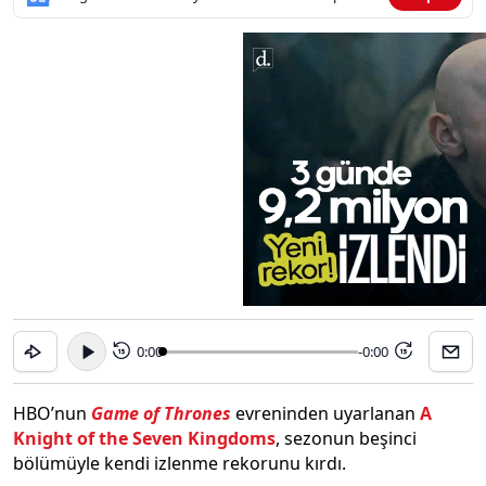
0:00
-0:00
15
15
HBO’nun
Game of Thrones
evreninden uyarlanan
A
Knight of the Seven Kingdoms
, sezonun beşinci
bölümüyle kendi izlenme rekorunu kırdı.