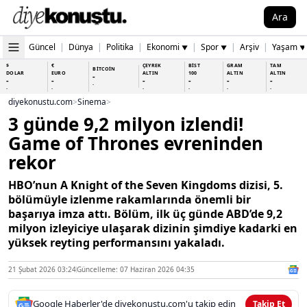
Ara
Güncel
|
Dünya
|
Politika
|
Ekonomi
|
Spor
|
Arşiv
|
Yaşam
▼
▼
▼
$
€
ÇEYREK
BİST
GRAM
TAM
BİTCOİN
DOLAR
EURO
ALTIN
100
ALTIN
ALTIN
-
-
-
-
-
-
-
-
-
-
-
-
-
-
diyekonustu.com
>
Sinema
>
3 günde 9,2 milyon izlendi!
Game of Thrones evreninden
rekor
HBO’nun A Knight of the Seven Kingdoms dizisi, 5.
bölümüyle izlenme rakamlarında önemli bir
başarıya imza attı. Bölüm, ilk üç günde ABD’de 9,2
milyon izleyiciye ulaşarak dizinin şimdiye kadarki en
yüksek reyting performansını yakaladı.
21 Şubat 2026 03:24
Güncelleme: 07 Haziran 2026 04:35
Google Haberler'de diyekonustu.com'u takip edin
Takip Et