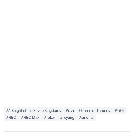
#A Knight of the Seven Kingdoms
#dizi
#Game of Thrones
#GOT
#HBO
#HBO Max
#rekor
#reyting
#sinema