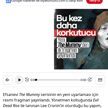
Google Haberler'de diyekonustu.com'u takip edin
Takip Et
0:00
-0:00
15
15
Efsanevi
The Mummy
serisinin en yeni uyarlaması için
resmi fragman yayınlandı. Yönetmen koltuğunda
Evil
Dead Rise
ile tanınan Lee Cronin’in oturduğu bu yapım,