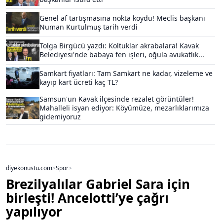
Genel af tartışmasına nokta koydu! Meclis başkanı
Numan Kurtulmuş tarih verdi
Tolga Birgücü yazdı: Koltuklar akrabalara! Kavak
Belediyesi'nde babaya fen işleri, oğula avukatlık...
Samkart fiyatları: Tam Samkart ne kadar, vizeleme ve
kayıp kart ücreti kaç TL?
Samsun'un Kavak ilçesinde rezalet görüntüler!
Mahalleli isyan ediyor: Köyümüze, mezarlıklarımıza
gidemiyoruz
diyekonustu.com
>
Spor
>
Brezilyalılar Gabriel Sara için
birleşti! Ancelotti’ye çağrı
yapılıyor