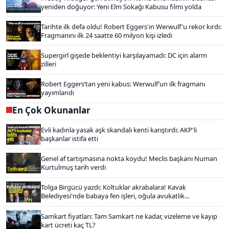
yeniden doğuyor: Yeni Elm Sokağı Kabusu filmi yolda
Tarihte ilk defa oldu! Robert Eggers'ın Werwulf'u rekor kırdı:
Fragmanını ilk 24 saatte 60 milyon kişi izledi
Supergirl gişede beklentiyi karşılayamadı: DC için alarm
zilleri
Robert Eggers’tan yeni kabus: Werwulf’un ilk fragmanı
yayımlandı
En Çok Okunanlar
Evli kadınla yasak aşk skandalı kenti karıştırdı: AKP'li
başkanlar istifa etti
Genel af tartışmasına nokta koydu! Meclis başkanı Numan
Kurtulmuş tarih verdi
Tolga Birgücü yazdı: Koltuklar akrabalara! Kavak
Belediyesi'nde babaya fen işleri, oğula avukatlık...
Samkart fiyatları: Tam Samkart ne kadar, vizeleme ve kayıp
kart ücreti kaç TL?