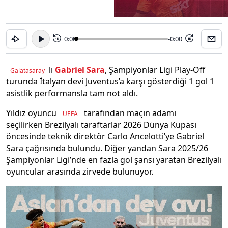
0:00
-0:00
15
15
lı
Gabriel Sara
, Şampiyonlar Ligi Play-Off
Galatasaray
turunda İtalyan devi Juventus’a karşı gösterdiği 1 gol 1
asistlik performansla tam not aldı.
Yıldız oyuncu
tarafından maçın adamı
UEFA
seçilirken Brezilyalı taraftarlar 2026 Dünya Kupası
öncesinde teknik direktör Carlo Ancelotti’ye Gabriel
Sara çağrısında bulundu. Diğer yandan Sara 2025/26
Şampiyonlar Ligi’nde en fazla gol şansı yaratan Brezilyalı
oyuncular arasında zirvede bulunuyor.