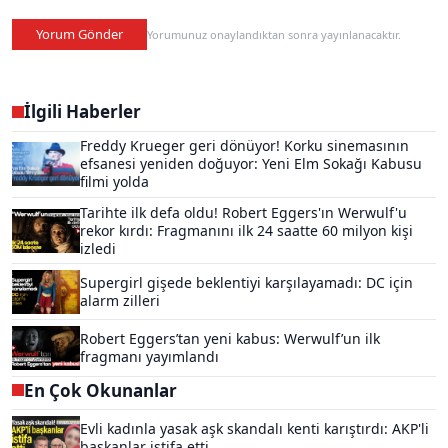
Yorum Gönder
Yorumunuz onaylandıktan sonra yayınlanacaktır.
İlgili Haberler
Freddy Krueger geri dönüyor! Korku sinemasının
efsanesi yeniden doğuyor: Yeni Elm Sokağı Kabusu
filmi yolda
Tarihte ilk defa oldu! Robert Eggers'ın Werwulf'u
rekor kırdı: Fragmanını ilk 24 saatte 60 milyon kişi
izledi
Supergirl gişede beklentiyi karşılayamadı: DC için
alarm zilleri
Robert Eggers’tan yeni kabus: Werwulf’un ilk
fragmanı yayımlandı
En Çok Okunanlar
Evli kadınla yasak aşk skandalı kenti karıştırdı: AKP'li
başkanlar istifa etti