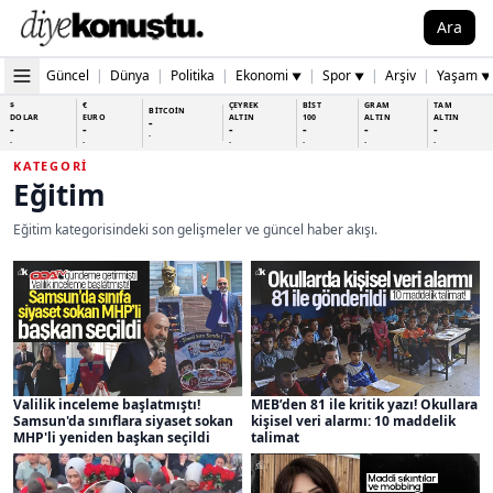
Ara
Güncel
|
Dünya
|
Politika
|
Ekonomi
|
Spor
|
Arşiv
|
Yaşam
▼
▼
▼
$
€
ÇEYREK
BİST
GRAM
TAM
BİTCOİN
DOLAR
EURO
ALTIN
100
ALTIN
ALTIN
-
-
-
-
-
-
-
-
-
-
-
-
-
-
KATEGORI
Eğitim
Eğitim kategorisindeki son gelişmeler ve güncel haber akışı.
Valilik inceleme başlatmıştı!
MEB’den 81 ile kritik yazı! Okullara
Samsun'da sınıflara siyaset sokan
kişisel veri alarmı: 10 maddelik
MHP'li yeniden başkan seçildi
talimat