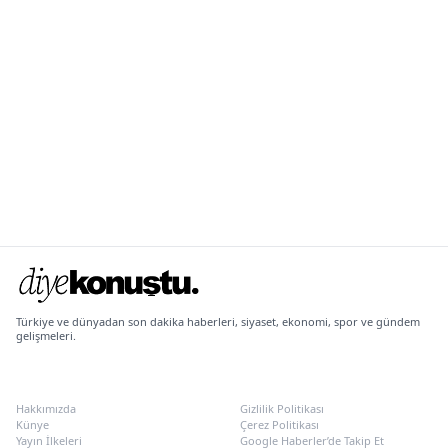
Türkiye ve dünyadan son dakika haberleri, siyaset, ekonomi, spor ve gündem
gelişmeleri.
KURUMSAL
POLITIKALAR
Hakkımızda
Gizlilik Politikası
Künye
Çerez Politikası
Yayın İlkeleri
Google Haberler’de Takip Et