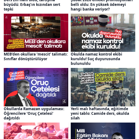
büyüdü: Erbaş’ın kızından sert
belli oldu: En yüksek ödemeyi
tepki
hangi banka veriyor?
MEB’den okullara ‘mescit’ talimatı:
Okulda namaz kontrol ekibi
Sınıflar dönüştürülüyor
kuruldu! Suç duyurusunda
bulunuldu
Okullarda Ramazan uygulaması:
Yerli malı haftasında, eğitimde
Öğrencilere ‘Oruç Çetelesi’
yeni tablo: Camide ders, okulda
dağıtıldı
silah