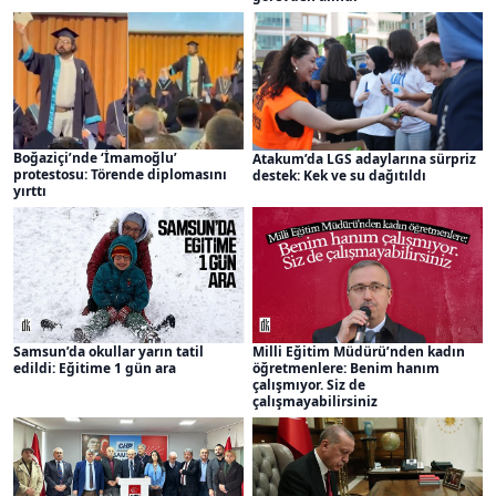
Boğaziçi’nde ‘İmamoğlu’
Atakum’da LGS adaylarına sürpriz
protestosu: Törende diplomasını
destek: Kek ve su dağıtıldı
yırttı
Samsun’da okullar yarın tatil
Milli Eğitim Müdürü’nden kadın
edildi: Eğitime 1 gün ara
öğretmenlere: Benim hanım
çalışmıyor. Siz de
çalışmayabilirsiniz