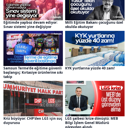
Eğitimde yapboz devam ediyor:
Milli Eğitim Bakanı çocuğunu özel
Sınav sistemi yine değişiyor
okulda okutuyor
Samsun Terme’de eğitime güvenli
KYK yurtlarına yüzde 40 zam!
başlangıç: Kırtasiye ürünlerine sıkı
takip
Kriz büyüyor: CHP’den LGS için suç
LGS şaibesi krize dönüştü: MEB
duyurusu
Bilgi İşlem Genel Müdürü
görevden alındı