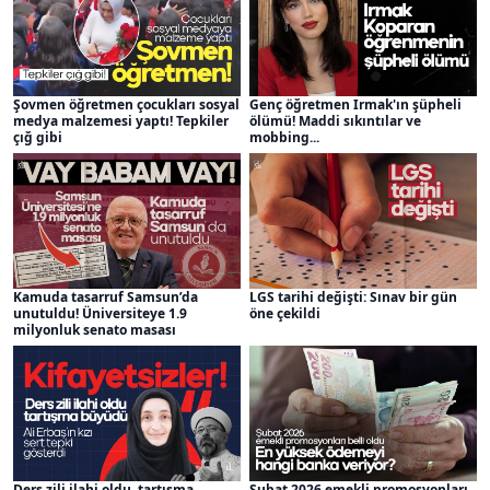
Şovmen öğretmen çocukları sosyal
Genç öğretmen Irmak'ın şüpheli
medya malzemesi yaptı! Tepkiler
ölümü! Maddi sıkıntılar ve
çığ gibi
mobbing...
Kamuda tasarruf Samsun’da
LGS tarihi değişti: Sınav bir gün
unutuldu! Üniversiteye 1.9
öne çekildi
milyonluk senato masası
Ders zili ilahi oldu, tartışma
Şubat 2026 emekli promosyonları