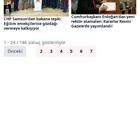
Cumhurbaşkanı Erdoğan’dan yeni
CHP Samsun’dan bakana tepki:
rektör atamaları: Kararlar Resmi
Eğitim emekçilerine gözdağı
Gazete’de yayımlandı!
vermeye kalkışıyor
1 - 24 / 146 sonuç gösteriliyor
Önceki
1
2
3
4
5
6
7
Sonraki