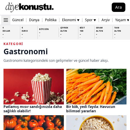
Ara
Güncel
|
Dünya
|
Politika
|
Ekonomi
|
Spor
|
Arşiv
|
Yaşam
▼
▼
▼
$
€
ÇEYREK
BİST
GRAM
TAM
BİTCOİN
DOLAR
EURO
ALTIN
100
ALTIN
ALTIN
-
-
-
-
-
-
-
-
-
-
-
-
-
-
KATEGORI
Gastronomi
Gastronomi kategorisindeki son gelişmeler ve güncel haber akışı.
Patlamış mısır sandığınızda daha
Bir kök, yedi fayda: Havucun
sağlıklı olabilir!
bilimsel yararları