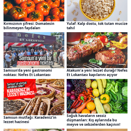
Kırmızının şifresi: Domatesin
Yulaf: Kalp dostu, tok tutan mucize
bilinmeyen faydaları
tahıl
Samsun’da yeni gastronomi
Atakum’a yeni lezzet durağı! Nefes
noktası: Nefes Et Lokantası
Et Lokantası kapılarını açıyor
Soğuk havaların sessiz
Samsun mutfağı: Karadeniz’in
düşmanları: Kış aylarında bu
lezzet hazinesi
meyve ve sebzelerden kaçının!