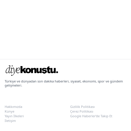
Türkiye ve dünyadan son dakika haberleri, siyaset, ekonomi, spor ve gündem
gelişmeleri.
KURUMSAL
POLITIKALAR
Hakkımızda
Gizlilik Politikası
Künye
Çerez Politikası
Yayın İlkeleri
Google Haberler’de Takip Et
İletişim