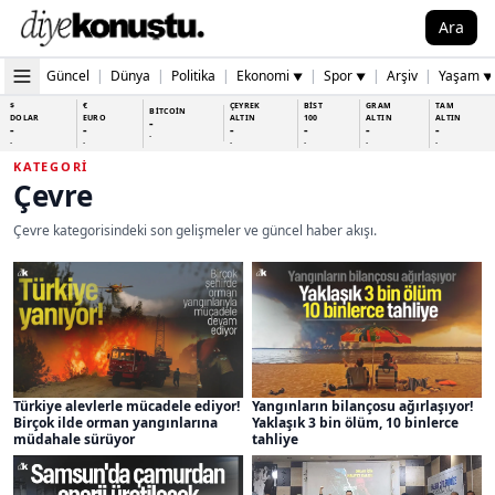
Ara
Güncel
|
Dünya
|
Politika
|
Ekonomi
|
Spor
|
Arşiv
|
Yaşam
▼
▼
▼
$
€
ÇEYREK
BİST
GRAM
TAM
BİTCOİN
DOLAR
EURO
ALTIN
100
ALTIN
ALTIN
-
-
-
-
-
-
-
-
-
-
-
-
-
-
KATEGORI
Çevre
Çevre kategorisindeki son gelişmeler ve güncel haber akışı.
Türkiye alevlerle mücadele ediyor!
Yangınların bilançosu ağırlaşıyor!
Birçok ilde orman yangınlarına
Yaklaşık 3 bin ölüm, 10 binlerce
müdahale sürüyor
tahliye