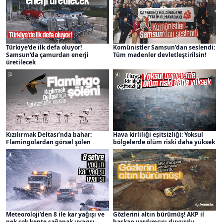
Türkiye'de ilk defa oluyor!
Komünistler Samsun’dan seslendi:
Samsun'da çamurdan enerji
Tüm madenler devletleştirilsin!
üretilecek
Kızılırmak Deltası’nda bahar:
Hava kirliliği eşitsizliği: Yoksul
Flamingolardan görsel şölen
bölgelerde ölüm riski daha yüksek
Meteoroloji’den 8 ile kar yağışı ve
Gözlerini altın bürümüş! AKP il
pek çok kente sağanak uyarısı
başkan yardımcısı duyurdu