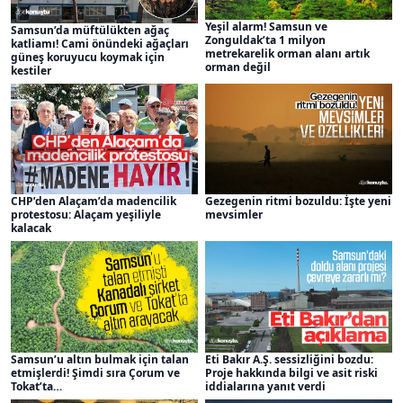
Yeşil alarm! Samsun ve
Samsun’da müftülükten ağaç
Zonguldak’ta 1 milyon
katliamı! Cami önündeki ağaçları
metrekarelik orman alanı artık
güneş koruyucu koymak için
orman değil
kestiler
CHP’den Alaçam’da madencilik
Gezegenin ritmi bozuldu: İşte yeni
protestosu: Alaçam yeşiliyle
mevsimler
kalacak
Samsun’u altın bulmak için talan
Eti Bakır A.Ş. sessizliğini bozdu:
etmişlerdi! Şimdi sıra Çorum ve
Proje hakkında bilgi ve asit riski
Tokat’ta…
iddialarına yanıt verdi