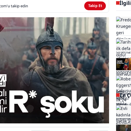
İlgil
com'u takip edin
Takip Et
En Ç