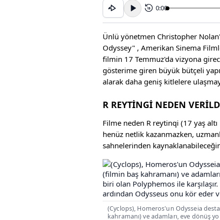
0:00
15
Ünlü yönetmen Christopher Nolan'ı
Odyssey" , Amerikan Sinema Filmleri
filmin 17 Temmuz'da vizyona girece
gösterime giren büyük bütçeli yap
alarak daha geniş kitlelere ulaşmay
R REYTİNGİ NEDEN VERİLD
Filme neden R reytinqi (17 yaş altı i
henüz netlik kazanmazken, uzmanl
sahnelerinden kaynaklanabileceği
(Cyclops), Homeros'un Odysseia destan
kahramanı) ve adamları, eve dönüş yo