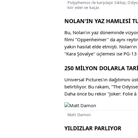
Polyphemos ile karşılaşır. Siklop, Od
kör eder ve kaçar.
NOLAN'IN YAZ HAMLESİ T
Bu, Nolan'ın yaz döneminde vizyona
filmi "Oppenheimer" da aynı reytin
yakın hasılat elde etmişti. Nolan'ın
"Kara Şövalye" üçlemesi ise PG-13 r
250 MİLYON DOLARLA TAR
Universal Pictures'ın dağıtımını ü
belirtiliyor. Bu rakam, "The Odysse
Daha önce bu rekor "Joker: Folie à
Matt Damon
YILDIZLAR PARLIYOR