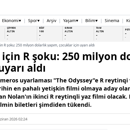
Ekonomi
|
Spor
|
Arşiv
|
Yaşam
|
Bilim
|
Sinema
|
K
▼
▼
▼
▼
ÇEYREK
BİST
GRAM
TAM
PET
ALTIN
100
ALTIN
ALTIN
-
-
-
-
-
-
-
-
-
-
in R şoku: 250 milyon dolarlık yapım, çocuklar için uyarı aldı
 için R şoku: 250 milyon d
uyarı aldı
meros uyarlaması "The Odyssey"e R reytinqi v
arihin en pahalı yetişkin filmi olmaya aday ol
Nolan'ın ikinci R reytinqli yaz filmi olacak.
ilmin biletleri şimdiden tükendi.
ziran 2026 02:24