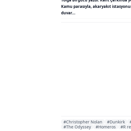
Kamu parasıyla, akaryakıt istasyon
duvar...
#Christopher Nolan
#Dunkirk
#The Odyssey
#Homeros
#R re