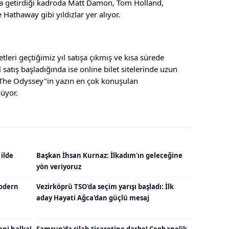
aya getirdiği kadroda Matt Damon, Tom Holland,
Hathaway gibi yıldızlar yer alıyor.
leri geçtiğimiz yıl satışa çıkmış ve kısa sürede
atış başladığında ise online bilet sitelerinde uzun
 "The Odyssey"in yazın en çok konuşulan
üyor.
 ilde
Başkan İhsan Kurnaz: İlkadım'ın geleceğine
yön veriyoruz
odern
Vezirköprü TSO'da seçim yarışı başladı: İlk
aday Hayati Ağca'dan güçlü mesaj
eni halka!
Samsun'da silah ticaretine darbe! Cephanelik