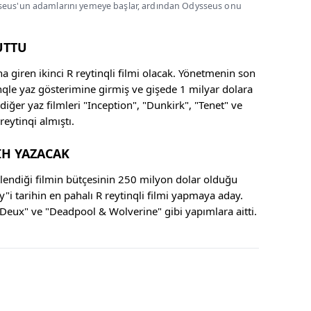
ysseus'un adamlarını yemeye başlar, ardından Odysseus onu
UTTU
 giren ikinci R reytinqli filmi olacak. Yönetmenin son
qle yaz gösterimine girmiş ve gişede 1 milyar dolara
 diğer yaz filmleri "Inception", "Dunkirk", "Tenet" ve
eytinqi almıştı.
İH YAZACAK
stlendiği filmin bütçesinin 250 milyon dolar olduğu
y"i tarihin en pahalı R reytinqli filmi yapmaya aday.
 Deux" ve "Deadpool & Wolverine" gibi yapımlara aitti.