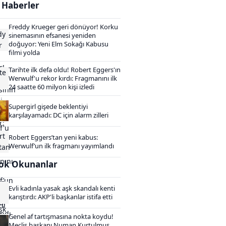
i Haberler
Freddy Krueger geri dönüyor! Korku
sinemasının efsanesi yeniden
doğuyor: Yeni Elm Sokağı Kabusu
filmi yolda
Tarihte ilk defa oldu! Robert Eggers'ın
Werwulf'u rekor kırdı: Fragmanını ilk
24 saatte 60 milyon kişi izledi
Supergirl gişede beklentiyi
karşılayamadı: DC için alarm zilleri
Robert Eggers’tan yeni kabus:
Werwulf’un ilk fragmanı yayımlandı
ok Okunanlar
Evli kadınla yasak aşk skandalı kenti
karıştırdı: AKP'li başkanlar istifa etti
Genel af tartışmasına nokta koydu!
Meclis başkanı Numan Kurtulmuş