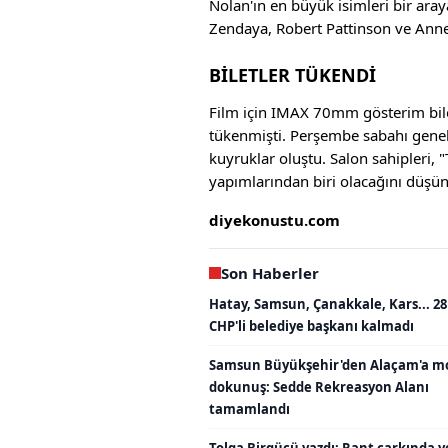
Nolan'ın en büyük isimleri bir ar
Zendaya, Robert Pattinson ve Anne 
BİLETLER TÜKENDİ
Film için IMAX 70mm gösterim bilet
tükenmişti. Perşembe sabahı genel s
kuyruklar oluştu. Salon sahipleri,
yapımlarından biri olacağını düşün
diyekonustu.com
Son Haberler
Hatay, Samsun, Çanakkale, Kars... 28
CHP'li belediye başkanı kalmadı
Samsun Büyükşehir'den Alaçam'a m
dokunuş: Sedde Rekreasyon Alanı
tamamlandı
Tolga Birgücü yazdı: Rant çarkında y