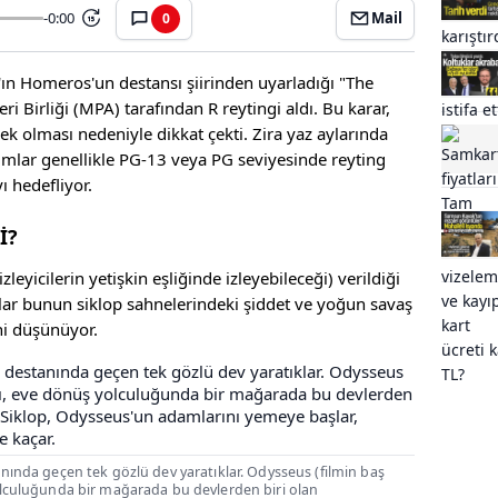
-0:00
Mail
0
15
n Homeros'un destansı şiirinden uyarladığı "The
 Birliği (MPA) tarafından R reytingi aldı. Bu karar,
k olması nedeniyle dikkat çekti. Zira yaz aylarında
ımlar genellikle PG-13 veya PG seviyesinde reyting
ı hedefliyor.
İ?
zleyicilerin yetişkin eşliğinde izleyebileceği) verildiği
ar bunun siklop sahnelerindeki şiddet ve yoğun savaş
ni düşünüyor.
ında geçen tek gözlü dev yaratıklar. Odysseus (filmin baş
lculuğunda bir mağarada bu devlerden biri olan