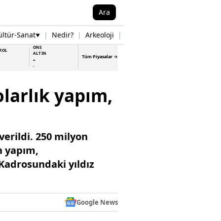
Ara
ültür-Sanat
|
Nedir?
|
Arkeoloji
|
Tarih
|
Samsun Haberleri
▼
▼
ONS
ROL
ALTIN
Tüm Piyasalar →
-
-
olarlık yapım,
erildi. 250 milyon
an yapım,
 Kadrosundaki yıldız
Google News