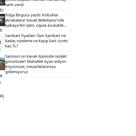
tarih verdi
Tolga Birgücü yazdı: Koltuklar
akrabalara! Kavak Belediyesi'nde
babaya fen işleri, oğula avukatlık...
Samkart fiyatları: Tam Samkart ne
kadar, vizeleme ve kayıp kart ücreti
kaç TL?
Samsun'un Kavak ilçesinde rezalet
görüntüler! Mahalleli isyan ediyor:
Köyümüze, mezarlıklarımıza
gidemiyoruz