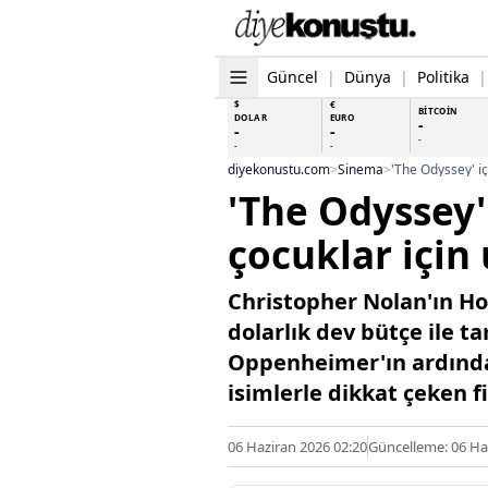
Güncel
|
Dünya
|
Politika
|
$
€
BİTCOİN
DOLAR
EURO
-
-
-
-
-
-
diyekonustu.com
>
Sinema
>
'The Odyssey' iç
'The Odyssey'
çocuklar için 
Christopher Nolan'ın Ho
dolarlık dev bütçe ile t
Oppenheimer'ın ardından 
isimlerle dikkat çeken f
06 Haziran 2026 02:20
Güncelleme: 06 Ha