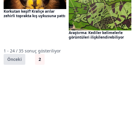
Korkutan keşif! Kraliçe arılar
zehirli toprakta kış uykusuna yattı
Araştırma: Kediler kelimelerle
görüntüleri ilişkilendirebiliyor
1 - 24 / 35 sonuç gösteriliyor
Önceki
1
2
Sonraki