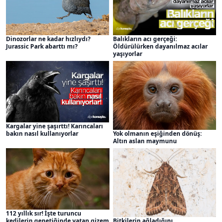
Dinozorlar ne kadar hızlıydı?
Balıkların acı gerçeği:
Jurassic Park abarttı mı?
Öldürülürken dayanılmaz acılar
yaşıyorlar
Kargalar yine şaşırttı! Karıncaları
bakın nasıl kullanıyorlar
Yok olmanın eşiğinden dönüş:
Altın aslan maymunu
112 yıllık sır! İşte turuncu
kedilerin genetiğinde yatan gizem
Bitkilerin ağladığını