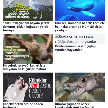
Samsun’da yabani hayata şefkatli
Küresel ısınmanın bedeli: Arktik’te
dokunuş: Bitkin kuğudan yaralı
balinalar arasında ölümcül virüs
turnaya…
yayılıyor
Rio’da ormanın sessiz çığlığı:
Vurulan hayvanlar
Bir çubuk tereyağı kadar! İşte
dünyanın en küçük primatları
Köpekler ezan sesine neden
Dinozor çağından önceki
havlıyor?
köpekbalığı türü keşfedildi