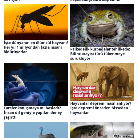
İşte dünyanın en ölümcül hayvanı!
Her yıl 1 milyondan fazla insanı
Psikedelik kurbağalar tehlikede:
öldürüyorlar
Bilinç arayışı türü tükenmeye
sürüklüyor
Hayvanlar depremi nasıl anlıyor?
İşte depremi önceden hisseden
Fareler konuşmaya mı başladı?
hayvanlar
İnsan dil geniyle yapılan deney
şaşırttı