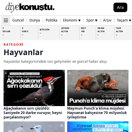
Ara
Güncel
|
Dünya
|
Politika
|
Ekonomi
|
Spor
|
Arşiv
|
Yaşam
▼
▼
▼
$
€
ÇEYREK
BİST
GRAM
TAM
BİTCOİN
DOLAR
EURO
ALTIN
100
ALTIN
ALTIN
-
-
-
-
-
-
-
-
-
-
-
-
-
-
KATEGORI
Hayvanlar
Hayvanlar kategorisindeki son gelişmeler ve güncel haber akışı.
Ağaçkakanın sırrı çözüldü:
Maymun Punch'a klima müjdesi:
Saniyede 20 darbe vuruyor, beyni
Hayvanat bahçesine 70 milyonluk
parçalanmıyor?
iyileştirme