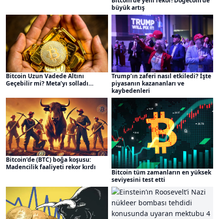
Bitcoin’de yeni rekor! Dogecoin’de
büyük artış
Bitcoin Uzun Vadede Altını
Trump’ın zaferi nasıl etkiledi? İşte
Geçebilir mi? Meta’yı solladı…
piyasanın kazananları ve
kaybedenleri
Bitcoin’de (BTC) boğa koşusu:
Madencilik faaliyeti rekor kırdı
Bitcoin tüm zamanların en yüksek
seviyesini test etti