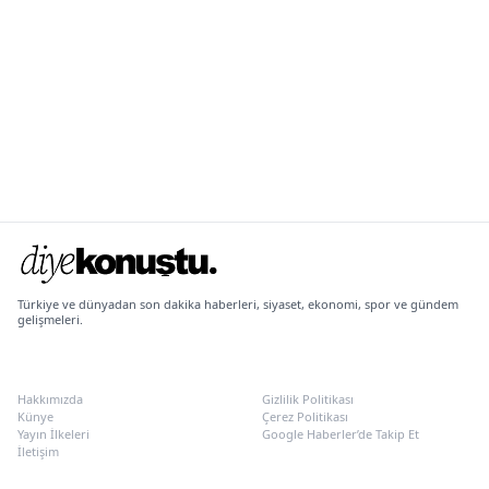
Türkiye ve dünyadan son dakika haberleri, siyaset, ekonomi, spor ve gündem
gelişmeleri.
KURUMSAL
POLITIKALAR
Hakkımızda
Gizlilik Politikası
Künye
Çerez Politikası
Yayın İlkeleri
Google Haberler’de Takip Et
İletişim