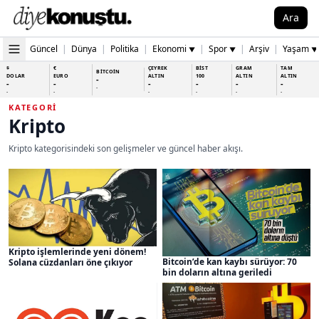
Ara
Güncel
|
Dünya
|
Politika
|
Ekonomi
|
Spor
|
Arşiv
|
Yaşam
▼
▼
▼
$
€
ÇEYREK
BİST
GRAM
TAM
BİTCOİN
DOLAR
EURO
ALTIN
100
ALTIN
ALTIN
-
-
-
-
-
-
-
-
-
-
-
-
-
-
KATEGORI
Kripto
Kripto kategorisindeki son gelişmeler ve güncel haber akışı.
Kripto işlemlerinde yeni dönem!
Bitcoin’de kan kaybı sürüyor: 70
Solana cüzdanları öne çıkıyor
bin doların altına geriledi