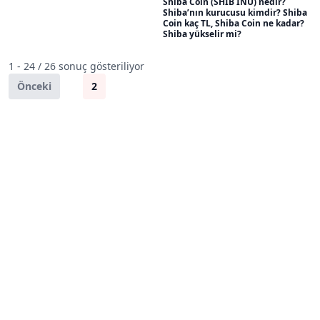
Shiba Coin (SHIB INU) nedir?
Shiba’nın kurucusu kimdir? Shiba
Coin kaç TL, Shiba Coin ne kadar?
Shiba yükselir mi?
1 - 24 / 26 sonuç gösteriliyor
Önceki
1
2
Sonraki