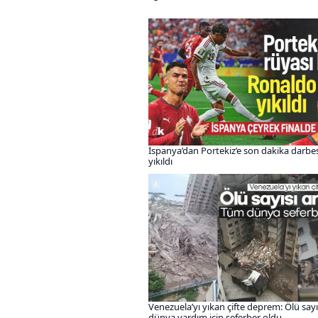
İspanya’dan Portekiz’e son dakika darbe
yıkıldı
Venezuela’yı yıkan çifte deprem: Ölü sayıs
dünya yardım için seferber oldu