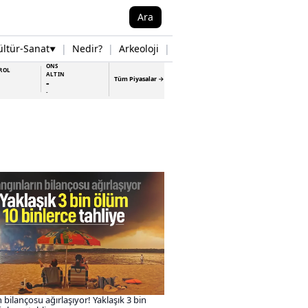
Ara
ültür-Sanat
|
Nedir?
|
Arkeoloji
|
Tarih
|
Samsun Haberleri
▼
▼
ONS
ROL
ALTIN
Tüm Piyasalar →
-
-
 bilançosu ağırlaşıyor! Yaklaşık 3 bin