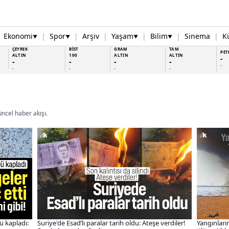
Ekonomi
|
Spor
|
Arşiv
|
Yaşam
|
Bilim
|
Sinema
|
K
▼
▼
▼
▼
ÇEYREK
BİST
GRAM
TAM
PET
ALTIN
100
ALTIN
ALTIN
-
-
-
-
-
-
-
-
-
-
ncel haber akışı.
ü kapladı:
Suriye'de Esad’lı paralar tarih oldu: Ateşe verdiler!
Yangınların