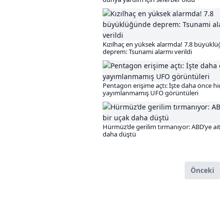
Kızılhaç en yüksek alarmda! 7.8 büyükl
deprem: Tsunami alarmı verildi
Pentagon erişime açtı: İşte daha önce hi
yayımlanmamış UFO görüntüleri
Hürmüz’de gerilim tırmanıyor: ABD’ye ait
daha düştü
Önceki