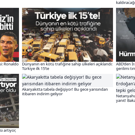
kaldıracağ
si: Ronaldo
Dünyanın en kötü trafiğine sahip ülkeleri açıklandı:
ABD’den İr
Türkiye ilk 15’te
gerilimi t
Akaryakıtta tabela değişiyor! Bu gece yarısından
itibaren indirim geliyor
Netanyahu
yanıt! Baka
ı artıyor,