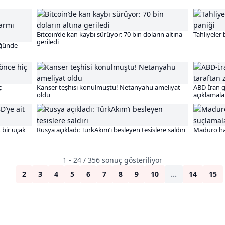
Bitcoin’de kan kaybı sürüyor: 70 bin doların altına
Tahliyeler
geriledi
üğünde
ç
Kanser teşhisi konulmuştu! Netanyahu ameliyat
ABD-İran ge
oldu
açıklamala
 bir uçak
Rusya açıkladı: TürkAkım’ı besleyen tesislere saldırı
Maduro hak
1 - 24 / 356 sonuç gösteriliyor
1
2
3
4
5
6
7
8
9
10
...
14
15