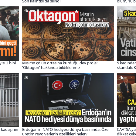
Son kalıntısı da silindi
ölüm, 10 b
ısı 2 bini
Mısır’ın çölün ortasına kurduğu dev proje:
5 kadından
'Oktagon' hakkında bildiklerimiz
skandalı: 
rkadaşının
Erdoğan’ın NATO hediyesi dünya basınında: Özel
CAATSA yap
üretim revolverlerin özellikleri neler?
dikkat çek