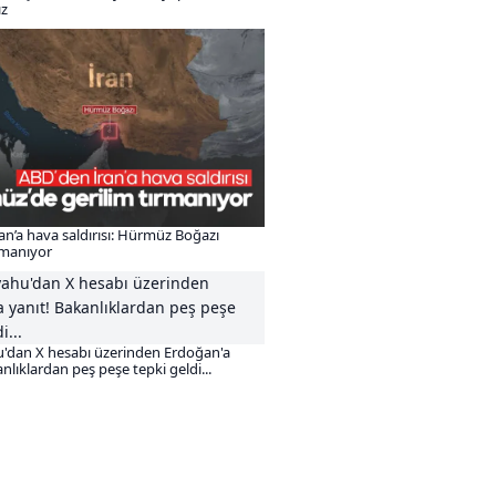
ız
an’a hava saldırısı: Hürmüz Boğazı
ırmanıyor
'dan X hesabı üzerinden Erdoğan'a
nlıklardan peş peşe tepki geldi...