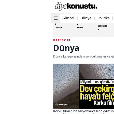
Güncel
|
Dünya
|
Politika
|
$
€
BİTCOİN
DOLAR
EURO
-
-
-
-
-
-
KATEGORI
Dünya
Dünya kategorisindeki son gelişmeler ve gü
Korku filmi gibi! Milyonlarcası gökyüzün