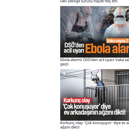
Dev çekirge sürüsü hayatı felç etti
Ebola alarmı! DSÖ'den acil uyarı: Vaka say
geçti
Korkunç olay: 'Çok konuşuyor' diye ev a
ağzını dikti!