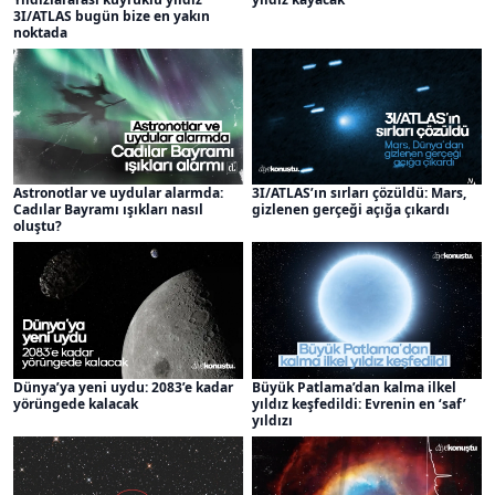
3I/ATLAS bugün bize en yakın
noktada
Astronotlar ve uydular alarmda:
3I/ATLAS’ın sırları çözüldü: Mars,
Cadılar Bayramı ışıkları nasıl
gizlenen gerçeği açığa çıkardı
oluştu?
Dünya’ya yeni uydu: 2083’e kadar
Büyük Patlama’dan kalma ilkel
yörüngede kalacak
yıldız keşfedildi: Evrenin en ‘saf’
yıldızı