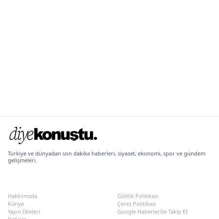
Türkiye ve dünyadan son dakika haberleri, siyaset, ekonomi, spor ve gündem
gelişmeleri.
KURUMSAL
POLITIKALAR
Hakkımızda
Gizlilik Politikası
Künye
Çerez Politikası
Yayın İlkeleri
Google Haberler’de Takip Et