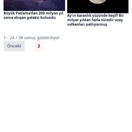
Büyük Patlama’dan 200 milyon yıl
Ay’ın karanlık yüzünde keşif! Bir
sonra oluşan galaksi bulundu
milyar yıldan fazla süredir uzay
volkanları patlıyormuş
1 - 24 / 38 sonuç gösteriliyor
Önceki
1
2
Sonraki