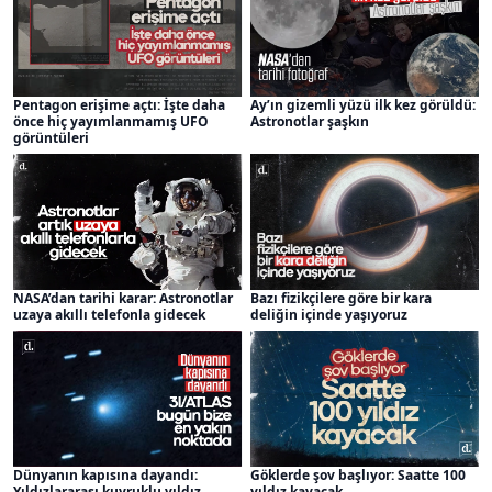
Pentagon erişime açtı: İşte daha
Ay’ın gizemli yüzü ilk kez görüldü:
önce hiç yayımlanmamış UFO
Astronotlar şaşkın
görüntüleri
NASA’dan tarihi karar: Astronotlar
Bazı fizikçilere göre bir kara
uzaya akıllı telefonla gidecek
deliğin içinde yaşıyoruz
Dünyanın kapısına dayandı:
Göklerde şov başlıyor: Saatte 100
Yıldızlararası kuyruklu yıldız
yıldız kayacak