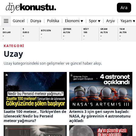
Ara
Güncel
|
Dünya
|
Politika
|
Ekonomi
|
Spor
|
Arşiv
|
Yaşam
▼
▼
▼
$
€
ÇEYREK
BİST
GRAM
TAM
BİTCOİN
DOLAR
EURO
ALTIN
100
ALTIN
ALTIN
-
-
-
-
-
-
-
-
-
-
-
-
-
-
KATEGORI
Uzay
Uzay kategorisindeki son gelişmeler ve güncel haber akışı.
Saatte 100 meteor... Türkiye'den de
Artemis 3 için geri sayım başladı:
izlenecek! Nedir bu Perseid
NASA, Ay görevinin 4 astronotunu
meteor yağmuru?
açıkladı