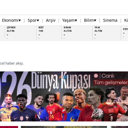
Ekonomi
|
Spor
|
Arşiv
|
Yaşam
|
Bilim
|
Sinema
|
K
▼
▼
▼
▼
ÇEYREK
BİST
GRAM
TAM
PET
ALTIN
100
ALTIN
ALTIN
-
-
-
-
-
-
-
-
-
-
el haber akışı.