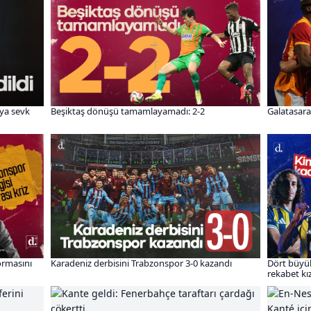
’ya sevk
Beşiktaş dönüşü tamamlayamadı: 2-2
Galatasara
formasını
Karadeniz derbisini Trabzonspor 3-0 kazandı
Dört büyük
rekabet kız