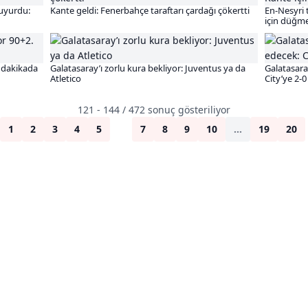
duyurdu:
Kante geldi: Fenerbahçe taraftarı çardağı çökertti
En-Nesyri 
için düğme
. dakikada
Galatasaray’ı zorlu kura bekliyor: Juventus ya da
Galatasara
Atletico
City’ye 2-
121 - 144 / 472 sonuç gösteriliyor
1
2
3
4
5
6
7
8
9
10
...
19
20