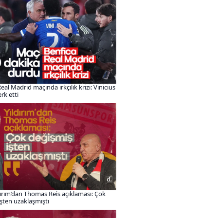
eal Madrid maçında ırkçılık krizi: Vinicius
rk etti
dırım’dan Thomas Reis açıklaması: Çok
işten uzaklaşmıştı