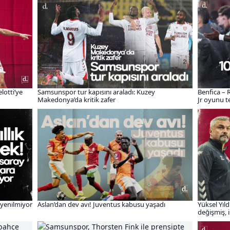
elotti’ye
Samsunspor tur kapısını araladı: Kuzey
Benfica – R
Makedonya’da kritik zafer
Jr oyunu te
a yenilmiyor
Aslan’dan dev avı! Juventus kabusu yaşadı
Yüksel Yıl
değişmiş, 