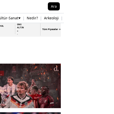
Ara
ültür-Sanat
|
Nedir?
|
Arkeoloji
|
Tarih
|
Samsun Haberleri
▼
▼
ONS
ROL
ALTIN
Tüm Piyasalar →
-
-