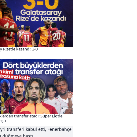
y Rize’de kazandı: 3-0
lerden transfer atağı: Süper Lig’de
ıştı