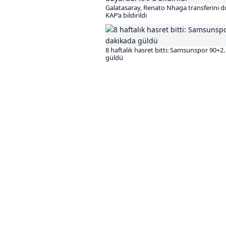
Galatasaray, Renato Nhaga transferini 
KAP’a bildirildi
8 haftalık hasret bitti: Samsunspor 90+2
güldü
Önceki