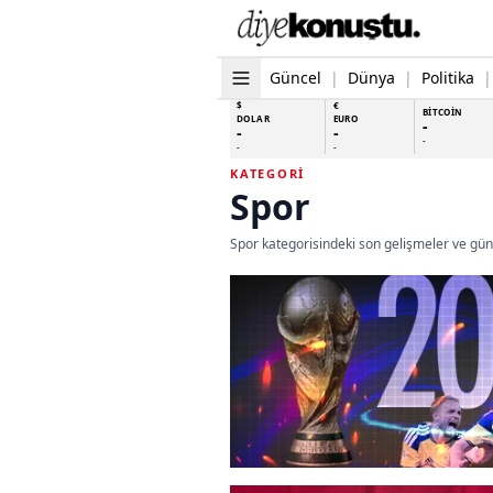
Güncel
|
Dünya
|
Politika
|
$
€
BİTCOİN
DOLAR
EURO
-
-
-
-
-
-
KATEGORI
Spor
Spor kategorisindeki son gelişmeler ve günc