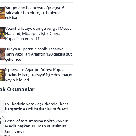
Yangınların bilançosu ağırlaşıyor!
Yaklaşık 3 bin ölüm, 10 binlerce
tahliye
Vozinha listeye damga vurgu! Messi,
Haaland, Mbappe... İşte Dünya
Kupası'nın en iyi 11'i
Dünya Kupası'nın sahibi İspanya:
Tarih yazdılar! Arjantin 120 dakika şut
çekemedi
İspanya ile Arjantin Dünya Kupası
finalinde karşı karşıya! İşte dev maçın
yayın bilgileri
ok Okunanlar
Evli kadınla yasak aşk skandalı kenti
karıştırdı: AKP'li başkanlar istifa etti
Genel af tartışmasına nokta koydu!
Meclis başkanı Numan Kurtulmuş
tarih verdi