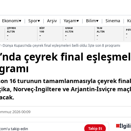
Ekonomi
|
Spor
|
Arşiv
|
Yaşam
|
Bilim
|
Sinema
|
K
▼
▼
▼
▼
ÇEYREK
BİST
GRAM
TAM
PET
ALTIN
100
ALTIN
ALTIN
-
-
-
-
-
-
-
-
-
-
r
>
Dünya Kupası’nda çeyrek final eşleşmeleri belli oldu: İşte son 8 programı
nda çeyrek final eşleşmele
ogramı
on 16 turunun tamamlanmasıyla çeyrek final 
ika, Norveç-İngiltere ve Arjantin-İsviçre maçla
lacak.
emmuz 2026 00:09
İlgil
com'u takip edin
Takip Et