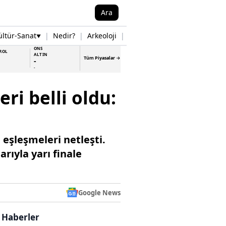
Ara
ültür-Sanat
|
Nedir?
|
Arkeoloji
|
Tarih
|
Samsun Haberleri
▼
▼
ONS
ROL
ALTIN
Tüm Piyasalar →
-
-
ri belli oldu:
eşleşmeleri netleşti.
rıyla yarı finale
Google News
i Haberler