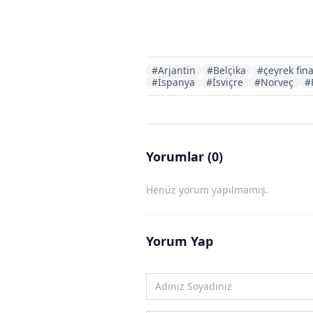
#Arjantin
#Belçika
#çeyrek fina
#İspanya
#İsviçre
#Norveç
#
Yorumlar (0)
Henüz yorum yapılmamış.
Yorum Yap