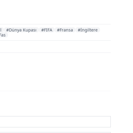
l
#Dünya Kupası
#FIFA
#Fransa
#İngiltere
Fas