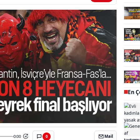
En Ç
-0:00
Mail
0
15