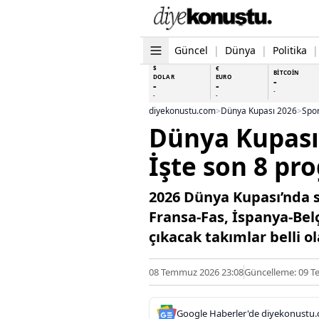
Güncel
|
Dünya
|
Politika
|
$
€
BİTCOİN
DOLAR
EURO
-
-
-
-
-
-
diyekonustu.com
>
Dünya Kupası 2026
>
Spo
Dünya Kupası’
İşte son 8 pr
2026 Dünya Kupası’nda s
Fransa-Fas, İspanya-Belç
çıkacak takımlar belli o
08 Temmuz 2026 23:08
Güncelleme: 09 T
Google Haberler'de diyekonustu.