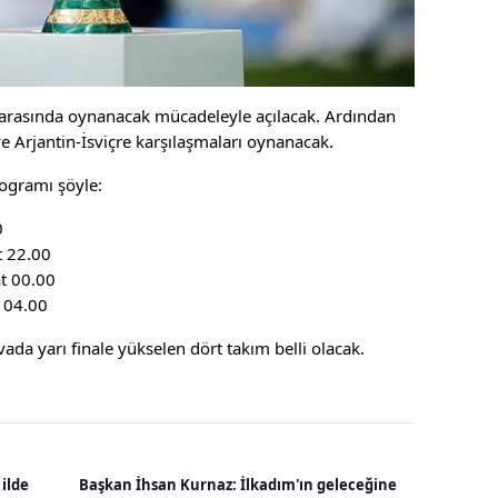
s arasında oynanacak mücadeleyle açılacak. Ardından
e Arjantin-İsviçre karşılaşmaları oynanacak.
ogramı şöyle:
0
t 22.00
at 00.00
t 04.00
ada yarı finale yükselen dört takım belli olacak.
 ilde
Başkan İhsan Kurnaz: İlkadım'ın geleceğine