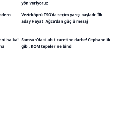
yön veriyoruz
odern
Vezirköprü TSO'da seçim yarışı başladı: İlk
aday Hayati Ağca'dan güçlü mesaj
eni halka!
Samsun'da silah ticaretine darbe! Cephanelik
una
gibi, KOM tepelerine bindi