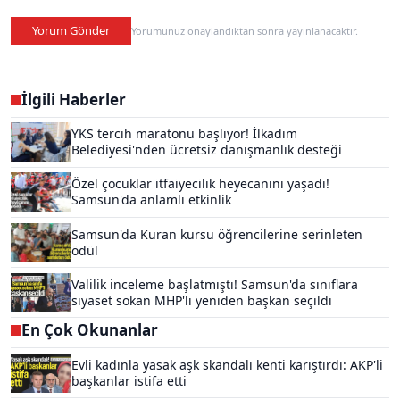
Yorum Gönder
Yorumunuz onaylandıktan sonra yayınlanacaktır.
İlgili Haberler
YKS tercih maratonu başlıyor! İlkadım
Belediyesi'nden ücretsiz danışmanlık desteği
Özel çocuklar itfaiyecilik heyecanını yaşadı!
Samsun'da anlamlı etkinlik
Samsun'da Kuran kursu öğrencilerine serinleten
ödül
Valilik inceleme başlatmıştı! Samsun'da sınıflara
siyaset sokan MHP'li yeniden başkan seçildi
En Çok Okunanlar
Evli kadınla yasak aşk skandalı kenti karıştırdı: AKP'li
başkanlar istifa etti