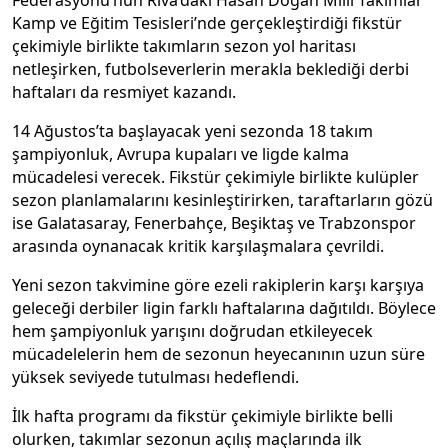
Federasyonu’nun Riva’daki Hasan Doğan Millî Takımlar
Kamp ve Eğitim Tesisleri’nde gerçekleştirdiği fikstür
çekimiyle birlikte takımların sezon yol haritası
netleşirken, futbolseverlerin merakla beklediği derbi
haftaları da resmiyet kazandı.
14 Ağustos’ta başlayacak yeni sezonda 18 takım
şampiyonluk, Avrupa kupaları ve ligde kalma
mücadelesi verecek. Fikstür çekimiyle birlikte kulüpler
sezon planlamalarını kesinleştirirken, taraftarların gözü
ise Galatasaray, Fenerbahçe, Beşiktaş ve Trabzonspor
arasında oynanacak kritik karşılaşmalara çevrildi.
Yeni sezon takvimine göre ezeli rakiplerin karşı karşıya
geleceği derbiler ligin farklı haftalarına dağıtıldı. Böylece
hem şampiyonluk yarışını doğrudan etkileyecek
mücadelelerin hem de sezonun heyecanının uzun süre
yüksek seviyede tutulması hedeflendi.
İlk hafta programı da fikstür çekimiyle birlikte belli
olurken, takımlar sezonun açılış maçlarında ilk