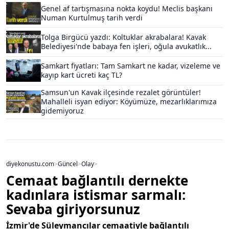
Genel af tartışmasına nokta koydu! Meclis başkanı
Numan Kurtulmuş tarih verdi
Tolga Birgücü yazdı: Koltuklar akrabalara! Kavak
Belediyesi'nde babaya fen işleri, oğula avukatlık...
Samkart fiyatları: Tam Samkart ne kadar, vizeleme ve
kayıp kart ücreti kaç TL?
Samsun'un Kavak ilçesinde rezalet görüntüler!
Mahalleli isyan ediyor: Köyümüze, mezarlıklarımıza
gidemiyoruz
diyekonustu.com
>
Güncel
>
Olay
>
Cemaat bağlantılı dernekte
kadınlara istismar sarmalı:
Sevaba giriyorsunuz
İzmir'de Süleymancılar cemaatiyle bağlantılı