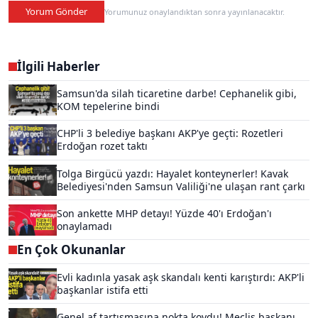
Yorum Gönder
Yorumunuz onaylandıktan sonra yayınlanacaktır.
İlgili Haberler
Samsun'da silah ticaretine darbe! Cephanelik gibi,
KOM tepelerine bindi
CHP'li 3 belediye başkanı AKP'ye geçti: Rozetleri
Erdoğan rozet taktı
Tolga Birgücü yazdı: Hayalet konteynerler! Kavak
Belediyesi'nden Samsun Valiliği'ne ulaşan rant çarkı
Son ankette MHP detayı! Yüzde 40'ı Erdoğan'ı
onaylamadı
En Çok Okunanlar
Evli kadınla yasak aşk skandalı kenti karıştırdı: AKP'li
başkanlar istifa etti
Genel af tartışmasına nokta koydu! Meclis başkanı