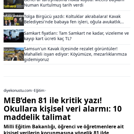
Numan Kurtulmuş tarih verdi
Tolga Birgücü yazdı: Koltuklar akrabalara! Kavak
Belediyesi'nde babaya fen işleri, oğula avukatlık...
Samkart fiyatları: Tam Samkart ne kadar, vizeleme ve
kayıp kart ücreti kaç TL?
Samsun'un Kavak ilçesinde rezalet görüntüler!
Mahalleli isyan ediyor: Köyümüze, mezarlıklarımıza
gidemiyoruz
diyekonustu.com
>
Eğitim
>
MEB’den 81 ile kritik yazı!
Okullara kişisel veri alarmı: 10
maddelik talimat
Milli Eğitim Bakanlığı, öğrenci ve öğretmenlere ait
kişisel verilerin korunmasına yönelik 81 ilde