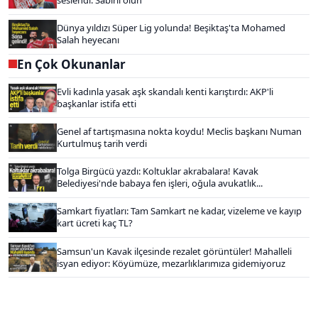
Dünya yıldızı Süper Lig yolunda! Beşiktaş'ta Mohamed
Salah heyecanı
En Çok Okunanlar
Evli kadınla yasak aşk skandalı kenti karıştırdı: AKP'li
başkanlar istifa etti
Genel af tartışmasına nokta koydu! Meclis başkanı Numan
Kurtulmuş tarih verdi
Tolga Birgücü yazdı: Koltuklar akrabalara! Kavak
Belediyesi'nde babaya fen işleri, oğula avukatlık...
Samkart fiyatları: Tam Samkart ne kadar, vizeleme ve kayıp
kart ücreti kaç TL?
Samsun'un Kavak ilçesinde rezalet görüntüler! Mahalleli
isyan ediyor: Köyümüze, mezarlıklarımıza gidemiyoruz