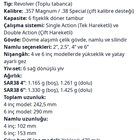
Tip:
Revolver (Toplu tabanca)
Kalibre:
.357 Magnum / .38 Special (çift kalibre desteği)
Kapasite:
6 fişeklik döner tambur
Çalışma sistemi:
Single Action (Tek Hareketli) ve
Double Action (Çift Hareketli)
Gövde:
Dövme alaşımlı çelik gövde, namlu ve silindir
Namlu seçenekleri:
2”, 2.5”, 4” ve 6”
Nişangâh:
4 ve 6 inç modellerde yükseklik ve yatay
ayarlı gez
Yiv-set:
6 sağ dönüşlü yiv
Ağırlık:
SAR38 4”
: 1.165 g (boş), 1.261 g (dolu)
SAR38 6”
: 1.330 g (boş), 1.425 g (dolu)
Toplam uzunluk:
4 inç model: 242,5 mm
6 inç model: 290 mm
Namlu uzunluğu:
4 inç: 102 mm
6 inç: 153 mm