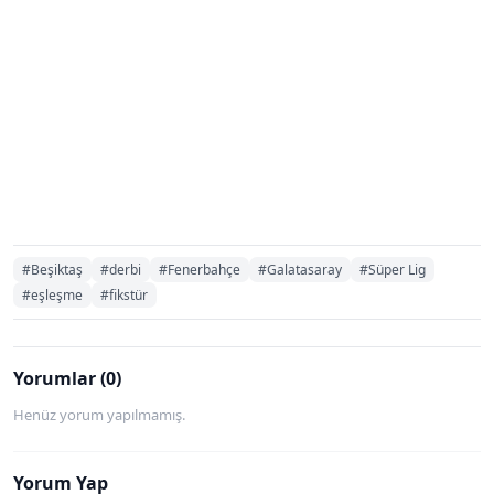
#Beşiktaş
#derbi
#Fenerbahçe
#Galatasaray
#Süper Lig
#eşleşme
#fikstür
Yorumlar (0)
Henüz yorum yapılmamış.
Yorum Yap