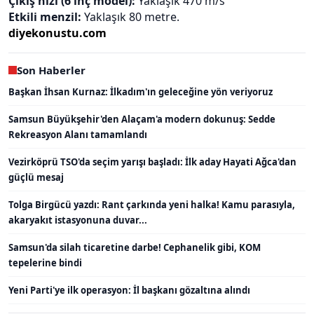
Çıkış hızı (6 inç model):
Yaklaşık 470 m/s
Etkili menzil:
Yaklaşık 80 metre.
diyekonustu.com
Son Haberler
Başkan İhsan Kurnaz: İlkadım'ın geleceğine yön veriyoruz
Samsun Büyükşehir'den Alaçam'a modern dokunuş: Sedde
Rekreasyon Alanı tamamlandı
Vezirköprü TSO'da seçim yarışı başladı: İlk aday Hayati Ağca'dan
güçlü mesaj
Tolga Birgücü yazdı: Rant çarkında yeni halka! Kamu parasıyla,
akaryakıt istasyonuna duvar...
Samsun'da silah ticaretine darbe! Cephanelik gibi, KOM
tepelerine bindi
Yeni Parti'ye ilk operasyon: İl başkanı gözaltına alındı