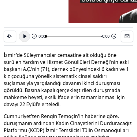
0:00
-0:00
15
15
İzmir'de Süleymancılar cemaatine ait olduğu öne
sürülen Yardım ve Hizmet Gönüllüleri Derneği'nin eski
başkanı A.Ç.’nin (71), dernek bünyesindeki 6 kadın ve 1
kız çocuğuna yönelik sistematik cinsel saldırı
suçlamasıyla yargılandığı davanın ikinci duruşması
görüldü. Basına kapalı gerçekleştirilen duruşmada
mahkeme heyeti, eksik ifadelerin tamamlanması için
davayı 22 Eylül’e erteledi.
Cumhuriyet'ten Rengin Temoçin'in haberine göre,
duruşmanın ardından Kadın Cinayetlerini Durduracağız
Platformu (KCDP) İzmir Temsilcisi Tülin Osmanoğulları