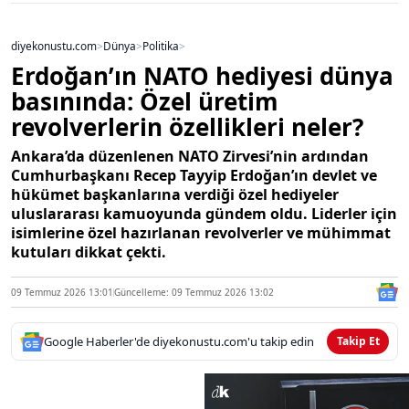
diyekonustu.com
>
Dünya
>
Politika
>
Erdoğan’ın NATO hediyesi dünya
basınında: Özel üretim
revolverlerin özellikleri neler?
Ankara’da düzenlenen NATO Zirvesi’nin ardından
Cumhurbaşkanı Recep Tayyip Erdoğan’ın devlet ve
hükümet başkanlarına verdiği özel hediyeler
uluslararası kamuoyunda gündem oldu. Liderler için
isimlerine özel hazırlanan revolverler ve mühimmat
kutuları dikkat çekti.
09 Temmuz 2026 13:01
Güncelleme: 09 Temmuz 2026 13:02
Google Haberler'de diyekonustu.com'u takip edin
Takip Et