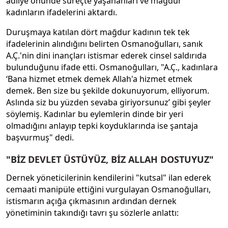
adliye önünde süreçte yaşananları ve mağdur
kadınların ifadelerini aktardı.
Duruşmaya katılan dört mağdur kadının tek tek
ifadelerinin alındığını belirten Osmanoğulları, sanık
A.Ç.'nin dini inançları istismar ederek cinsel saldırıda
bulunduğunu ifade etti. Osmanoğulları, "A.Ç., kadınlara
‘Bana hizmet etmek demek Allah'a hizmet etmek
demek. Ben size bu şekilde dokunuyorum, elliyorum.
Aslında siz bu yüzden sevaba giriyorsunuz’ gibi şeyler
söylemiş. Kadınlar bu eylemlerin dinde bir yeri
olmadığını anlayıp tepki koyduklarında ise şantaja
başvurmuş" dedi.
"BİZ DEVLET ÜSTÜYÜZ, BİZ ALLAH DOSTUYUZ"
Dernek yöneticilerinin kendilerini "kutsal" ilan ederek
cemaati manipüle ettiğini vurgulayan Osmanoğulları,
istismarın açığa çıkmasının ardından dernek
yönetiminin takındığı tavrı şu sözlerle anlattı: