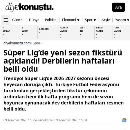
Ara
Güncel
|
Dünya
|
Politika
|
Ekonomi
|
Spor
|
Arşiv
|
Yaşam
▼
▼
▼
$
€
ÇEYREK
BİST
GRAM
TAM
BİTCOİN
DOLAR
EURO
ALTIN
100
ALTIN
ALTIN
-
-
-
-
-
-
-
-
-
-
-
-
-
-
diyekonustu.com
>
Spor
>
Süper Lig’de yeni sezon fikstürü
açıklandı! Derbilerin haftaları
belli oldu
Trendyol Süper Lig’de 2026-2027 sezonu öncesi
heyecan doruğa çıktı. Türkiye Futbol Federasyonu
tarafından gerçekleştirilen fikstür çekiminin
ardından hem ilk hafta programı hem de sezon
boyunca oynanacak dev derbilerin haftaları resmen
belli oldu.
09 Temmuz 2026 15:25
Güncelleme: 09 Temmuz 2026 15:30