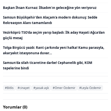
Başkan İhsan Kurnaz: İlkadım'ın geleceğine yön veriyoruz
Samsun Büyükşehir'den Alaçam'a modern dokunuş: Sedde
Rekreasyon Alanı tamamlandı
Vezirköprü TSO'da seçim yarışı başladı: İlk aday Hayati Ağca'dan
güçlü mesaj
Tolga Birgücü yazdı: Rant çarkında yeni halka! Kamu parasıyla,
akaryakıt istasyonuna duvar...
Samsun'da silah ticaretine darbe! Cephanelik gibi, KOM
tepelerine bindi
#Bitlis
#cinayet
#yasak aşk
#Ömer Özdemir
#Leyla Özdemir
Yorumlar (0)