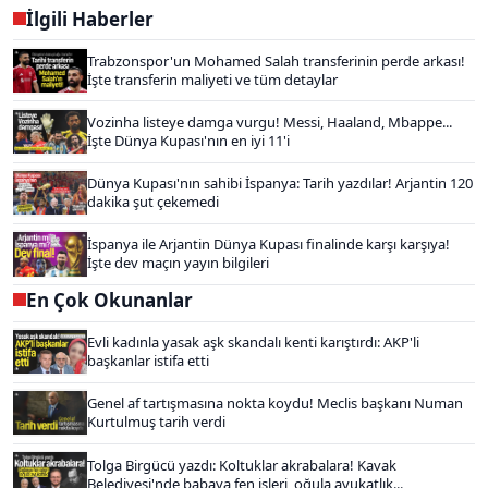
İlgili Haberler
Trabzonspor'un Mohamed Salah transferinin perde arkası!
İşte transferin maliyeti ve tüm detaylar
Vozinha listeye damga vurgu! Messi, Haaland, Mbappe...
İşte Dünya Kupası'nın en iyi 11'i
Dünya Kupası'nın sahibi İspanya: Tarih yazdılar! Arjantin 120
dakika şut çekemedi
İspanya ile Arjantin Dünya Kupası finalinde karşı karşıya!
İşte dev maçın yayın bilgileri
En Çok Okunanlar
Evli kadınla yasak aşk skandalı kenti karıştırdı: AKP'li
başkanlar istifa etti
Genel af tartışmasına nokta koydu! Meclis başkanı Numan
Kurtulmuş tarih verdi
Tolga Birgücü yazdı: Koltuklar akrabalara! Kavak
Belediyesi'nde babaya fen işleri, oğula avukatlık...