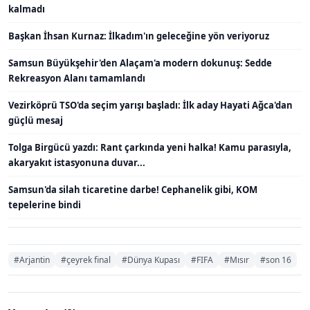
kalmadı
Başkan İhsan Kurnaz: İlkadım'ın geleceğine yön veriyoruz
Samsun Büyükşehir'den Alaçam'a modern dokunuş: Sedde
Rekreasyon Alanı tamamlandı
Vezirköprü TSO'da seçim yarışı başladı: İlk aday Hayati Ağca'dan
güçlü mesaj
Tolga Birgücü yazdı: Rant çarkında yeni halka! Kamu parasıyla,
akaryakıt istasyonuna duvar...
Samsun'da silah ticaretine darbe! Cephanelik gibi, KOM
tepelerine bindi
#Arjantin
#çeyrek final
#Dünya Kupası
#FIFA
#Mısır
#son 16