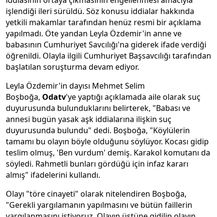
işlendiği ileri sürüldü. Söz konusu iddialar hakkında
yetkili makamlar tarafından henüz resmi bir açıklama
yapılmadı. Öte yandan Leyla Özdemir'in anne ve
babasının Cumhuriyet Savcılığı'na giderek ifade verdiği
öğrenildi. Olayla ilgili Cumhuriyet Başsavcılığı tarafından
başlatılan soruşturma devam ediyor.
Leyla Özdemir'in dayısı Mehmet Selim
Boşboğa,
Odatv
'ye yaptığı açıklamada aile olarak suç
duyurusunda bulunduklarını belirterek, "Babası ve
annesi bugün yasak aşk iddialarına ilişkin suç
duyurusunda bulundu" dedi. Boşboğa, "Köylülerin
tamamı bu olayın böyle olduğunu söylüyor. Kocası gidip
teslim olmuş, 'Ben vurdum' demiş. Karakol komutanı da
söyledi. Rahmetli bunları gördüğü için infaz kararı
almış" ifadelerini kullandı.
Olayı "töre cinayeti" olarak nitelendiren Boşboğa,
"Gerekli yargılamanın yapılmasını ve bütün faillerin
yargılanmasını istiyoruz. Olayın üstüne gidilip olayın