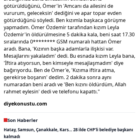
götürüldüğünü, Ömer'in 'Amcanı da ailesini de
vururum, geleceksin' dediğini ve apar topar evden
götürdüğünü söyledi. Ben kızımla başkaca görüşme
yapmadım. Ömer Özdemir tarafından kızım Leyla
Özdemir'in öldürülmesine 5 dakika kala, beni saat 17.30
sıralarında 0******** GSM numaralı hattan Ömer
aradı. Bana, 'Kızının başka adamlarla ilişkisi var.
Mesajlarını yakaladım' dedi. Bu esnada kızım Leyla bana,
'İftira atıyorsun, ben kimseyle mesajlaşmadım' diye
bağırıyordu. Ben de Ömer'e, 'Kızıma iftira atma,
gerekirse boşanın' dedim. 2 dakika sonra aynı
numaradan beni aradı ve 'Ben kızını öldürdüm, Allah
rahmet eylesin' dedi ve telefonu kapattı."
diyekonustu.com
Son Haberler
Hatay, Samsun, Çanakkale, Kars... 28 ilde CHP'li belediye başkanı
kalmadı