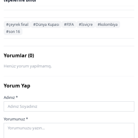
#çeyrek final
#Dünya Kupası
#FIFA
#İsviçre
#kolombiya
#son 16
Yorumlar (0)
Henüz yorum yapılmamış.
Yorum Yap
Adınız *
Yorumunuz *