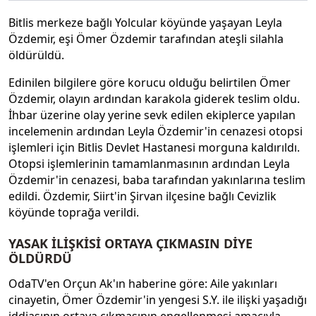
Bitlis merkeze bağlı Yolcular köyünde yaşayan Leyla
Özdemir, eşi Ömer Özdemir tarafından ateşli silahla
öldürüldü.
Edinilen bilgilere göre korucu olduğu belirtilen Ömer
Özdemir, olayın ardından karakola giderek teslim oldu.
İhbar üzerine olay yerine sevk edilen ekiplerce yapılan
incelemenin ardından Leyla Özdemir'in cenazesi otopsi
işlemleri için Bitlis Devlet Hastanesi morguna kaldırıldı.
Otopsi işlemlerinin tamamlanmasının ardından Leyla
Özdemir'in cenazesi, baba tarafından yakınlarına teslim
edildi. Özdemir, Siirt'in Şirvan ilçesine bağlı Cevizlik
köyünde toprağa verildi.
YASAK İLİŞKİSİ ORTAYA ÇIKMASIN DİYE
ÖLDÜRDÜ
OdaTV'en Orçun Ak'ın haberine göre: Aile yakınları
cinayetin, Ömer Özdemir'in yengesi S.Y. ile ilişki yaşadığı
iddiasının ortaya çıkmasının engellenmesi amacıyla