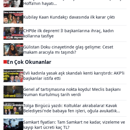
Hoffa’nın hayatı…
Kubilay Kaan Kundakçı davasında ilk karar çıktı
CHP’de ilk deprem! İl başkanlarına ihraç, kadın
kollarına tasfiye
Gülistan Doku cinayetinde glaş gelişme: Ceset
makam aracıyla mı taşındı?
En Çok Okunanlar
Evli kadınla yasak aşk skandalı kenti karıştırdı: AKP'li
başkanlar istifa etti
Genel af tartışmasına nokta koydu! Meclis başkanı
Numan Kurtulmuş tarih verdi
Tolga Birgücü yazdı: Koltuklar akrabalara! Kavak
Belediyesi'nde babaya fen işleri, oğula avukatlık...
Samkart fiyatları: Tam Samkart ne kadar, vizeleme ve
kayıp kart ücreti kaç TL?