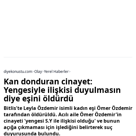
diyekonustu.com
>
Olay
>
Yerel Haberler
>
Kan donduran cinayet:
Yengesiyle ilişkisi duyulmasın
diye eşini öldürdü
Bitlis'te Leyla Özdemir isimli kadın eşi Ömer Özdemir
tarafından öldürüldü. Acılı aile Ömer Özdemir'in
cinayeti 'yengesi S.Y ile ilişkisi olduğu' ve bunun
açığa çıkmaması için işlediğini belirterek suç
duyurusunda bulundu.