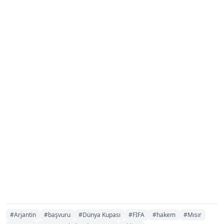
#Arjantin
#başvuru
#Dünya Kupası
#FIFA
#hakem
#Mısır