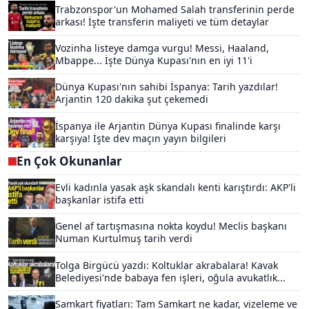
Trabzonspor'un Mohamed Salah transferinin perde
arkası! İşte transferin maliyeti ve tüm detaylar
Vozinha listeye damga vurgu! Messi, Haaland,
Mbappe... İşte Dünya Kupası'nın en iyi 11'i
Dünya Kupası'nın sahibi İspanya: Tarih yazdılar!
Arjantin 120 dakika şut çekemedi
İspanya ile Arjantin Dünya Kupası finalinde karşı
karşıya! İşte dev maçın yayın bilgileri
En Çok Okunanlar
Evli kadınla yasak aşk skandalı kenti karıştırdı: AKP'li
başkanlar istifa etti
Genel af tartışmasına nokta koydu! Meclis başkanı
Numan Kurtulmuş tarih verdi
Tolga Birgücü yazdı: Koltuklar akrabalara! Kavak
Belediyesi'nde babaya fen işleri, oğula avukatlık...
Samkart fiyatları: Tam Samkart ne kadar, vizeleme ve