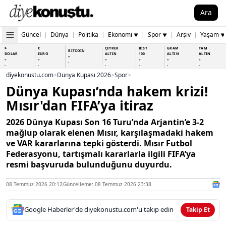
Ara
Güncel
|
Dünya
|
Politika
|
Ekonomi
|
Spor
|
Arşiv
|
Yaşam
▼
▼
▼
$
€
ÇEYREK
BİST
GRAM
TAM
BİTCOİN
DOLAR
EURO
ALTIN
100
ALTIN
ALTIN
-
-
-
-
-
-
-
-
-
-
-
-
-
-
diyekonustu.com
>
Dünya Kupası 2026
>
Spor
>
Dünya Kupası’nda hakem krizi!
Mısır'dan FIFA’ya itiraz
2026 Dünya Kupası Son 16 Turu’nda Arjantin’e 3-2
mağlup olarak elenen Mısır, karşılaşmadaki hakem
ve VAR kararlarına tepki gösterdi. Mısır Futbol
Federasyonu, tartışmalı kararlarla ilgili FIFA’ya
resmi başvuruda bulunduğunu duyurdu.
08 Temmuz 2026 20:12
Güncelleme: 08 Temmuz 2026 23:38
Google Haberler'de diyekonustu.com'u takip edin
Takip Et