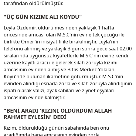
tarafından öldürülmüştür.
"ÜÇ GÜN KIZIMI ALI KOYDU"
Leyla Özdemir, öldürülmesinden yaklaşık 1 hafta
öncesinde amcası olan M.S.C'nin evine tek çocuğu ile
birlikte Ömer'in inisiyatifi ile bırakılmıştır. Leyla'nın
telefonu alınmış ve yaklaşık 3 gün sonra gece saat 02.00
sıralarında uygunsuz kıyafetlerle M.S.C'nin evine kendi
üzerine kayıtlı aracı ile gelerek silah zoruyla kızımı
amcasının evinden almış ve Bitlis Merkez Yolalan
Köyü'nde bulunan ikametine götürmüştür. M.S.C'nin
evinden alındığı esnada zorla ve silah zoruyla alındığının
ispatı olarak valizi, ayakkabıları ve ziynet eşyaları
amcasının evinde kalmıştır.
"BENİ ARADI 'KIZINI ÖLDÜRDÜM ALLAH
RAHMET EYLESİN' DEDİ
Kızım, öldürüldüğü günün sabahında ben onu
aradığımda bana amcasının evinden zorla