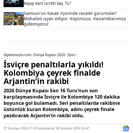
kayıp kart ücreti kaç TL?
Samsun'un Kavak ilçesinde rezalet görüntüler!
Mahalleli isyan ediyor: Köyümüze, mezarlıklarımıza
gidemiyoruz
diyekonustu.com
>
Dünya Kupası 2026
>
Spor
>
İsviçre penaltılarla yıkıldı!
Kolombiya çeyrek finalde
Arjantin’in rakibi
2026 Dünya Kupası Son 16 Turu’nun son
karşılaşmasında İsviçre ile Kolombiya 120 dakika
boyunca gol bulamadı. Seri penaltılarda rakibine
üstünlük kuran Kolombiya, adını çeyrek finale
yazdırarak Arjantin’in rakibi oldu.
07 Temmuz 2026 21:47
Güncelleme: 08 Temmuz 2026 22:47