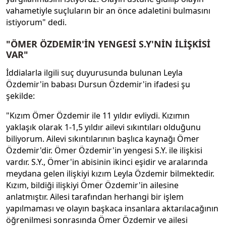
vahametiyle suçluların bir an önce adaletini bulmasını
istiyorum" dedi.
"ÖMER ÖZDEMİR'İN YENGESİ S.Y'NİN İLİŞKİSİ
VAR"
İddialarla ilgili suç duyurusunda bulunan Leyla
Özdemir'in babası Dursun Özdemir'in ifadesi şu
şekilde:
"Kızım Ömer Özdemir ile 11 yıldır evliydi. Kızımın
yaklaşık olarak 1-1,5 yıldır ailevi sıkıntıları olduğunu
biliyorum. Ailevi sıkıntılarının başlıca kaynağı Ömer
Özdemir'dir. Ömer Özdemir'in yengesi S.Y. ile ilişkisi
vardır. S.Y., Ömer'in abisinin ikinci eşidir ve aralarında
meydana gelen ilişkiyi kızım Leyla Özdemir bilmektedir.
Kızım, bildiği ilişkiyi Ömer Özdemir'in ailesine
anlatmıştır. Ailesi tarafından herhangi bir işlem
yapılmaması ve olayın başkaca insanlara aktarılacağının
öğrenilmesi sonrasında Ömer Özdemir ve ailesi