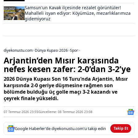
Samsun'un Kavak ilçesinde rezalet görüntüler!
Mahalleli isyan ediyor: Köyümüze, mezarlıklarımıza
gidemiyoruz
diyekonustu.com
>
Dünya Kupası 2026
>
Spor
>
Arjantin’den Mısır karşısında
nefes kesen zafer: 2-0’dan 3-2’ye
2026 Dünya Kupası Son 16 Turu’nda Arjantin, Mısır
karşısında 2-0 geriye düşmesine rağmen son
bölümde bulduğu üç golle maçı 3-2 kazandı ve
çeyrek finale yükseldi.
07 Temmuz 2026 23:55
Güncelleme: 08 Temmuz 2026 23:08
Google Haberler'de diyekonustu.com'u takip edin
Takip Et