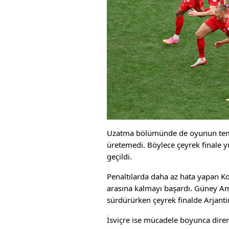
Uzatma bölümünde de oyunun temp
üretemedi. Böylece çeyrek finale yü
geçildi.
Penaltılarda daha az hata yapan K
arasına kalmayı başardı. Güney Am
sürdürürken çeyrek finalde Arjantin
İsviçre ise mücadele boyunca dire