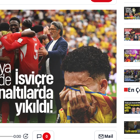
En Ç
-0:00
Mail
0
15