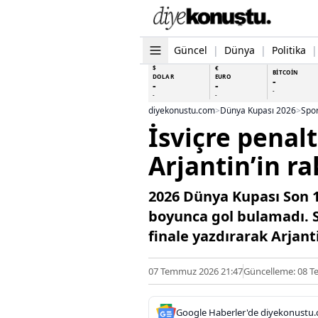
Güncel
|
Dünya
|
Politika
|
$
€
BİTCOİN
DOLAR
EURO
-
-
-
-
-
-
diyekonustu.com
>
Dünya Kupası 2026
>
Spo
İsviçre penalt
Arjantin’in ra
2026 Dünya Kupası Son 1
boyunca gol bulamadı. S
finale yazdırarak Arjanti
07 Temmuz 2026 21:47
Güncelleme: 08 T
Google Haberler'de diyekonustu.