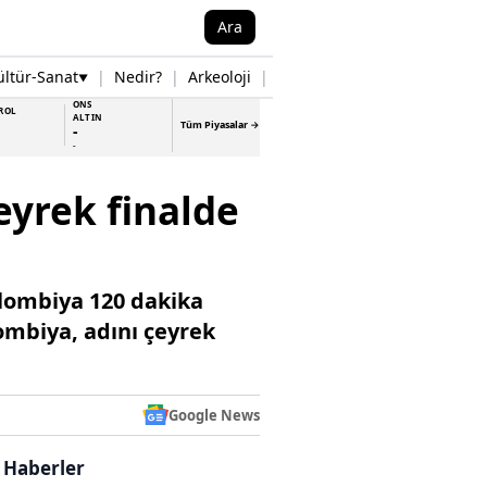
Ara
ültür-Sanat
|
Nedir?
|
Arkeoloji
|
Tarih
|
Samsun Haberleri
▼
▼
ONS
ROL
ALTIN
Tüm Piyasalar →
-
-
çeyrek finalde
olombiya 120 dakika
ombiya, adını çeyrek
Google News
i Haberler