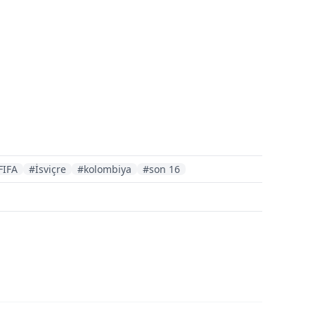
FIFA
#İsviçre
#kolombiya
#son 16