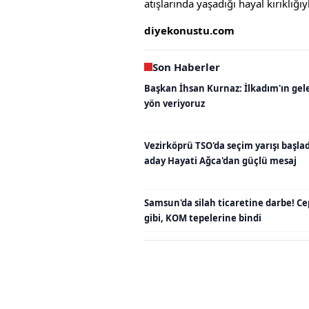
atışlarında yaşadığı hayal kırıklığ
diyekonustu.com
Son Haberler
Başkan İhsan Kurnaz: İlkadım'ın gel
yön veriyoruz
Vezirköprü TSO'da seçim yarışı başladı
aday Hayati Ağca'dan güçlü mesaj
Samsun'da silah ticaretine darbe! C
gibi, KOM tepelerine bindi