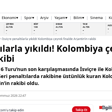
Ekonomi
|
Spor
|
Arşiv
|
Yaşam
|
Bilim
|
Sinema
|
K
▼
▼
▼
▼
ÇEYREK
BİST
GRAM
TAM
PET
ALTIN
100
ALTIN
ALTIN
-
-
-
-
-
-
-
-
-
-
r
>
İsviçre penaltılarla yıkıldı! Kolombiya çeyrek finalde Arjantin’in rakibi
ılarla yıkıldı! Kolombiya 
kibi
6 Turu’nun son karşılaşmasında İsviçre ile K
eri penaltılarda rakibine üstünlük kuran Kol
n’in rakibi oldu.
emmuz 2026 22:47
İlgil
com'u takip edin
Takip Et