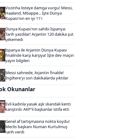
Vozinha listeye damga vurgu! Messi,
Haaland, Mbappe... İşte Dünya
Kupası'nın en iyi 11'i
Dünya Kupası'nın sahibi İspanya:
Tarih yazdılar! Arjantin 120 dakika şut
çekemedi
İspanya ile Arjantin Dünya Kupası
finalinde karşı karşıya! İşte dev maçın
yayın bilgileri
Messi sahnede, Arjantin finalde!
İngiltere'yi son dakikalarda yıktılar
ok Okunanlar
Evli kadınla yasak aşk skandalı kenti
karıştırdı: AKP'li başkanlar istifa etti
Genel af tartışmasına nokta koydu!
Meclis başkanı Numan Kurtulmuş
tarih verdi