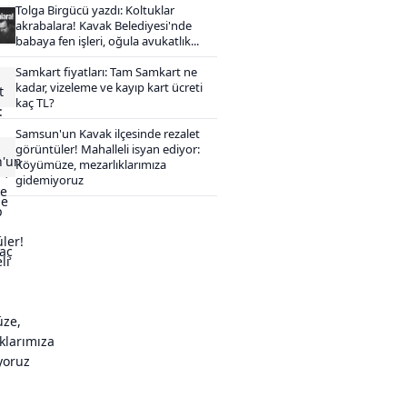
Tolga Birgücü yazdı: Koltuklar
akrabalara! Kavak Belediyesi'nde
babaya fen işleri, oğula avukatlık...
Samkart fiyatları: Tam Samkart ne
kadar, vizeleme ve kayıp kart ücreti
kaç TL?
Samsun'un Kavak ilçesinde rezalet
görüntüler! Mahalleli isyan ediyor:
Köyümüze, mezarlıklarımıza
gidemiyoruz