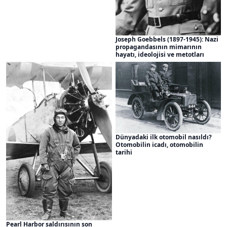
Joseph Goebbels (1897-1945): Nazi
propagandasının mimarının
hayatı, ideolojisi ve metotları
Dünyadaki ilk otomobil nasıldı?
Otomobilin icadı, otomobilin
tarihi
Pearl Harbor saldırısının son