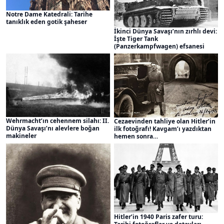
Notre Dame Katedrali: Tarihe
tanıklık eden gotik şaheser
İkinci Dünya Savaşı’nın zırhlı devi:
İşte Tiger Tank
(Panzerkampfwagen) efsanesi
Wehrmacht’ın cehennem silahı: II.
Cezaevinden tahliye olan Hitler’in
Dünya Savaşı’nı alevlere boğan
ilk fotoğrafı! Kavgam’ı yazdıktan
makineler
hemen sonra…
Hitler’in 1940 Paris zafer turu: