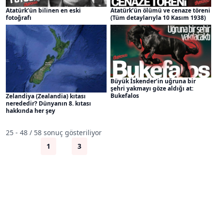
Atatürk’ün bilinen en eski
Atatürk’ün ölümü ve cenaze töreni
fotoğrafı
(Tüm detaylarıyla 10 Kasım 1938)
Büyük İskender’in uğruna bir
şehri yakmayı göze aldığı at:
Bukefalos
Zelandiya (Zealandia) kıtası
nerededir? Dünyanın 8. kıtası
hakkında her şey
25 - 48 / 58 sonuç gösteriliyor
Önceki
1
2
3
Sonraki