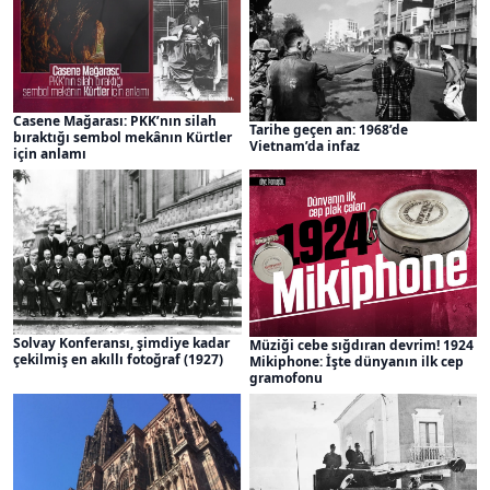
Casene Mağarası: PKK’nın silah
Tarihe geçen an: 1968’de
bıraktığı sembol mekânın Kürtler
Vietnam’da infaz
için anlamı
Solvay Konferansı, şimdiye kadar
Müziği cebe sığdıran devrim! 1924
çekilmiş en akıllı fotoğraf (1927)
Mikiphone: İşte dünyanın ilk cep
gramofonu