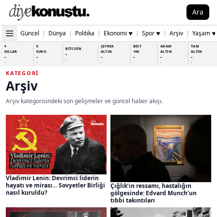
Ara
Güncel
|
Dünya
|
Politika
|
Ekonomi
|
Spor
|
Arşiv
|
Yaşam
▼
▼
▼
$
€
ÇEYREK
BİST
GRAM
TAM
BİTCOİN
DOLAR
EURO
ALTIN
100
ALTIN
ALTIN
-
-
-
-
-
-
-
-
-
-
-
-
-
-
KATEGORI
Arşiv
Arşiv kategorisindeki son gelişmeler ve güncel haber akışı.
Vladimir Lenin: Devrimci liderin
hayatı ve mirası… Sovyetler Birliği
Çığlık’ın ressamı, hastalığın
nasıl kuruldu?
gölgesinde: Edvard Munch’un
tıbbi takıntıları