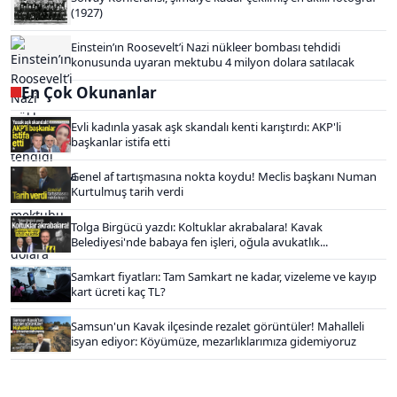
(1927)
Einstein’ın Roosevelt’i Nazi nükleer bombası tehdidi
konusunda uyaran mektubu 4 milyon dolara satılacak
En Çok Okunanlar
Evli kadınla yasak aşk skandalı kenti karıştırdı: AKP'li
başkanlar istifa etti
Genel af tartışmasına nokta koydu! Meclis başkanı Numan
Kurtulmuş tarih verdi
Tolga Birgücü yazdı: Koltuklar akrabalara! Kavak
Belediyesi'nde babaya fen işleri, oğula avukatlık...
Samkart fiyatları: Tam Samkart ne kadar, vizeleme ve kayıp
kart ücreti kaç TL?
Samsun'un Kavak ilçesinde rezalet görüntüler! Mahalleli
isyan ediyor: Köyümüze, mezarlıklarımıza gidemiyoruz