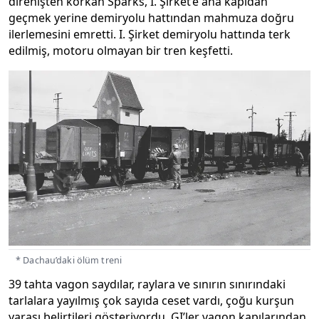
direnişten korkan Sparks, I. Şirket’e ana kapıdan
geçmek yerine demiryolu hattından mahmuza doğru
ilerlemesini emretti. I. Şirket demiryolu hattında terk
edilmiş, motoru olmayan bir tren keşfetti.
* Dachau’daki ölüm treni
39 tahta vagon saydılar, raylara ve sınırın sınırındaki
tarlalara yayılmış çok sayıda ceset vardı, çoğu kurşun
yarası belirtileri gösteriyordu. GI’ler vagon kapılarından