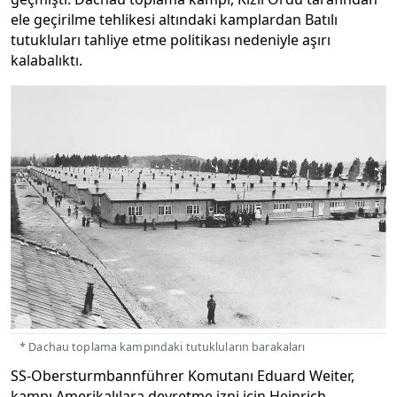
ele geçirilme tehlikesi altındaki kamplardan Batılı
tutukluları tahliye etme politikası nedeniyle aşırı
kalabalıktı.
* Dachau toplama kampındaki tutukluların barakaları
SS-Obersturmbannführer Komutanı Eduard Weiter,
kampı Amerikalılara devretme izni için Heinrich