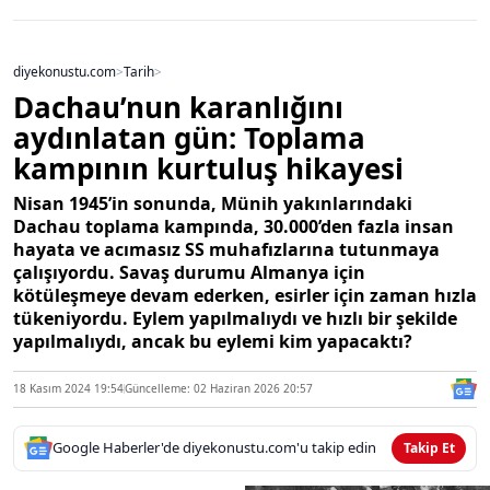
diyekonustu.com
>
Tarih
>
Dachau’nun karanlığını
aydınlatan gün: Toplama
kampının kurtuluş hikayesi
Nisan 1945’in sonunda, Münih yakınlarındaki
Dachau toplama kampında, 30.000’den fazla insan
hayata ve acımasız SS muhafızlarına tutunmaya
çalışıyordu. Savaş durumu Almanya için
kötüleşmeye devam ederken, esirler için zaman hızla
tükeniyordu. Eylem yapılmalıydı ve hızlı bir şekilde
yapılmalıydı, ancak bu eylemi kim yapacaktı?
18 Kasım 2024 19:54
Güncelleme: 02 Haziran 2026 20:57
Google Haberler'de diyekonustu.com'u takip edin
Takip Et