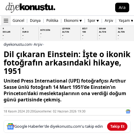
Ara
Güncel
|
Dünya
|
Politika
|
Ekonomi
|
Spor
|
Arşiv
|
Yaşam
▼
▼
▼
$
€
ÇEYREK
BİST
GRAM
TAM
BİTCOİN
DOLAR
EURO
ALTIN
100
ALTIN
ALTIN
-
-
-
-
-
-
-
-
-
-
-
-
-
-
diyekonustu.com
>
Arşiv
>
Dil çıkaran Einstein: İşte o ikonik
fotoğrafın arkasındaki hikaye,
1951
United Press International (UPI) fotoğrafçısı Arthur
Sasse ünlü fotoğrafı 14 Mart 1951’de Einstein’ın
Princeton’daki meslektaşlarının ona verdiği doğum
günü partisinde çekmiş.
18 Kasım 2024 20:20
Güncelleme: 02 Haziran 2026 19:30
Google Haberler'de diyekonustu.com'u takip edin
Takip Et