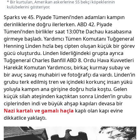
* Bir kurtulan, Amerikan askerlerine SS bekçi köpeklerinin
kulübelerini gösteriyor.
Sparks ve 45. Piyade Tümeni’nden adamları kampın
derinliklerine doğru ilerlerken. ABD 42. Piyade
Tümeni’nden birlikler saat 13:00’te Dachau kasabasına
girmeye başladı. Yardımcı Tümen Komutanı Tuğgeneral
Henning Linden hızla beş cipten oluşan küçük bir görev
gücü oluşturdu. Linden liderliğindeki grupta ayrıca
Tuğgeneral Charles Banfill ABD 8. Ordu Hava Kuvvetleri
Harekât Komutan Yardımcısı, birkaç kurmay subay ve
bir avuç savaş muhabiri ve fotoğrafçı da vardı. Linden’in
grubu terk edilmiş tren ve içindeki korkunç insan yükü
yoluyla kampın ana girişine doğru hızla koştu. Gelen
küçük silah ateşinden kaçtıktan sonra Linden’in grubu
ciplerinden indi ve büyük ahşap kapıları devasa bir
Nazi kartalı ve gamalı haçla
kaplı olan kapı evine
dikkatlice yaklaştı.