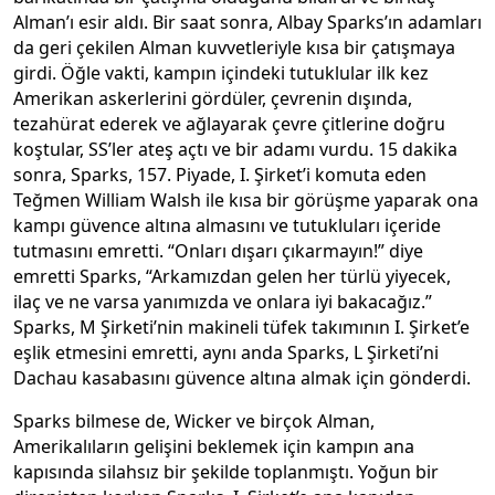
Alman’ı esir aldı. Bir saat sonra, Albay Sparks’ın adamları
da geri çekilen Alman kuvvetleriyle kısa bir çatışmaya
girdi. Öğle vakti, kampın içindeki tutuklular ilk kez
Amerikan askerlerini gördüler, çevrenin dışında,
tezahürat ederek ve ağlayarak çevre çitlerine doğru
koştular, SS’ler ateş açtı ve bir adamı vurdu. 15 dakika
sonra, Sparks, 157. Piyade, I. Şirket’i komuta eden
Teğmen William Walsh ile kısa bir görüşme yaparak ona
kampı güvence altına almasını ve tutukluları içeride
tutmasını emretti. “Onları dışarı çıkarmayın!” diye
emretti Sparks, “Arkamızdan gelen her türlü yiyecek,
ilaç ve ne varsa yanımızda ve onlara iyi bakacağız.”
Sparks, M Şirketi’nin makineli tüfek takımının I. Şirket’e
eşlik etmesini emretti, aynı anda Sparks, L Şirketi’ni
Dachau kasabasını güvence altına almak için gönderdi.
Sparks bilmese de, Wicker ve birçok Alman,
Amerikalıların gelişini beklemek için kampın ana
kapısında silahsız bir şekilde toplanmıştı. Yoğun bir