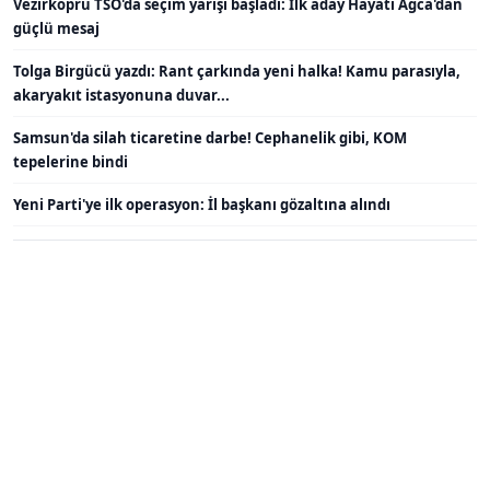
Vezirköprü TSO'da seçim yarışı başladı: İlk aday Hayati Ağca'dan
güçlü mesaj
Tolga Birgücü yazdı: Rant çarkında yeni halka! Kamu parasıyla,
akaryakıt istasyonuna duvar...
Samsun'da silah ticaretine darbe! Cephanelik gibi, KOM
tepelerine bindi
Yeni Parti'ye ilk operasyon: İl başkanı gözaltına alındı