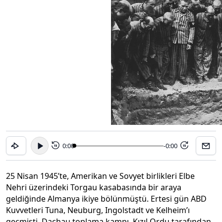
0:00
-0:00
15
15
25 Nisan 1945’te, Amerikan ve Sovyet birlikleri Elbe
Nehri üzerindeki Torgau kasabasında bir araya
geldiğinde Almanya ikiye bölünmüştü. Ertesi gün ABD
Kuvvetleri Tuna, Neuburg, Ingolstadt ve Kelheim’ı
geçmişti. Dachau toplama kampı, Kızıl Ordu tarafından