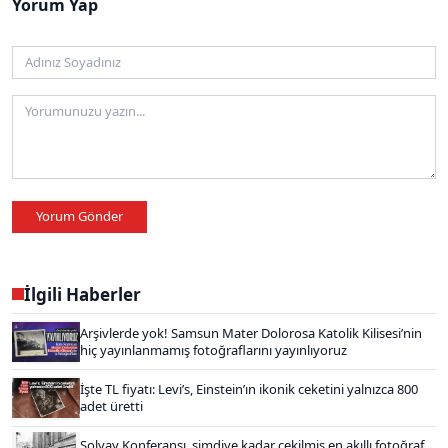
Yorum Yap
Yorum Gönder
İlgili Haberler
Arşivlerde yok! Samsun Mater Dolorosa Katolik Kilisesi’nin
hiç yayınlanmamış fotoğraflarını yayınlıyoruz
İşte TL fiyatı: Levi’s, Einstein’ın ikonik ceketini yalnızca 800
adet üretti
Solvay Konferansı, şimdiye kadar çekilmiş en akıllı fotoğraf