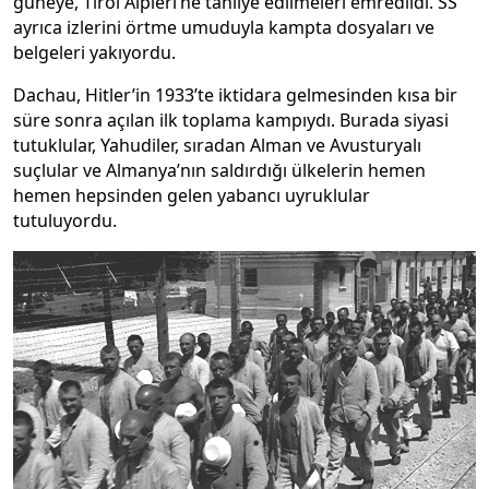
güneye, Tirol Alpleri’ne tahliye edilmeleri emredildi. SS
ayrıca izlerini örtme umuduyla kampta dosyaları ve
belgeleri yakıyordu.
Dachau, Hitler’in 1933’te iktidara gelmesinden kısa bir
süre sonra açılan ilk toplama kampıydı. Burada siyasi
tutuklular, Yahudiler, sıradan Alman ve Avusturyalı
suçlular ve Almanya’nın saldırdığı ülkelerin hemen
hemen hepsinden gelen yabancı uyruklular
tutuluyordu.