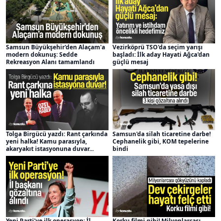
Samsun Büyükşehir'den Alaçam'a
Vezirköprü TSO'da seçim yarışı
modern dokunuş: Sedde
başladı: İlk aday Hayati Ağca'dan
Rekreasyon Alanı tamamlandı
güçlü mesaj
Tolga Birgücü yazdı: Rant çarkında
Samsun'da silah ticaretine darbe!
yeni halka! Kamu parasıyla,
Cephanelik gibi, KOM tepelerine
akaryakıt istasyonuna duvar...
bindi
Yeni Parti'ye ilk operasyon: İl
Korku filmi gibi! Milyonlarcası