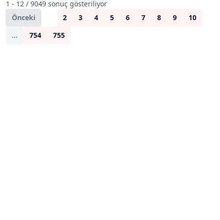
1 - 12 / 9049 sonuç gösteriliyor
Önceki
1
2
3
4
5
6
7
8
9
10
...
754
755
Sonraki