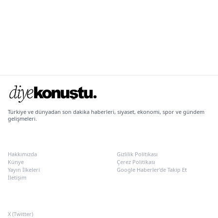
Türkiye ve dünyadan son dakika haberleri, siyaset, ekonomi, spor ve gündem
gelişmeleri.
KURUMSAL
POLITIKALAR
Hakkımızda
Gizlilik Politikası
Künye
Çerez Politikası
Yayın İlkeleri
Google Haberler’de Takip Et
İletişim
SOSYAL MEDYA
X (Twitter)