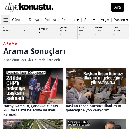
Ara
Güncel
|
Dünya
|
Politika
|
Ekonomi
|
Spor
|
Arşiv
|
Yaşam
▼
▼
▼
$
€
ÇEYREK
BİST
GRAM
TAM
BİTCOİN
DOLAR
EURO
ALTIN
100
ALTIN
ALTIN
-
-
-
-
-
-
-
-
-
-
-
-
-
-
ARAMA
Arama Sonuçları
Aradığınız içerikler burada listelenir.
Hatay, Samsun, Çanakkale, Kars...
Başkan İhsan Kurnaz: İlkadım'ın
28 ilde CHP'li belediye başkanı
geleceğine yön veriyoruz
kalmadı