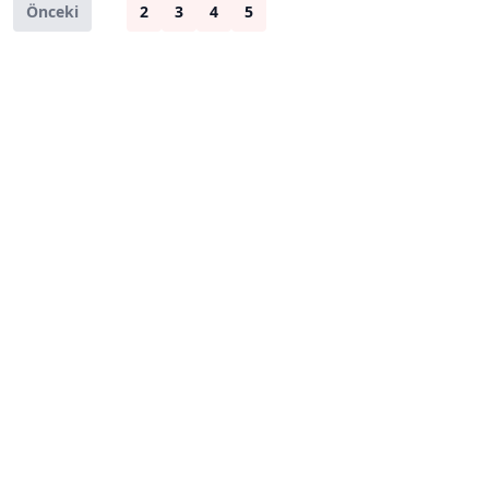
Önceki
1
2
3
4
5
Sonraki