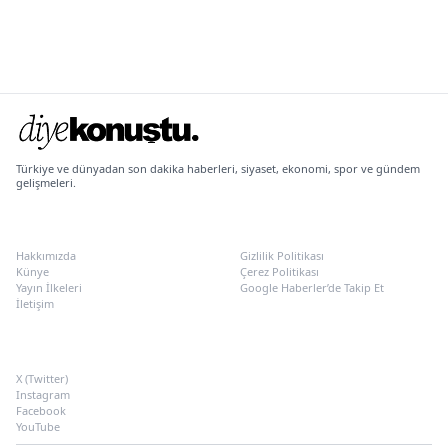
Türkiye ve dünyadan son dakika haberleri, siyaset, ekonomi, spor ve gündem
gelişmeleri.
KURUMSAL
POLITIKALAR
Hakkımızda
Gizlilik Politikası
Künye
Çerez Politikası
Yayın İlkeleri
Google Haberler’de Takip Et
İletişim
SOSYAL MEDYA
X (Twitter)
Instagram
Facebook
YouTube
Türkiye Şehir Gündemi, son dakika haberleri, Türkiye gündemi, Samsun haberle