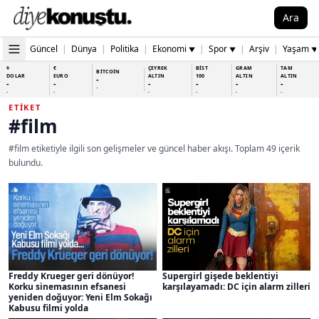
Ara
Güncel
|
Dünya
|
Politika
|
Ekonomi
|
Spor
|
Arşiv
|
Yaşam
▼
▼
▼
$
€
ÇEYREK
BİST
GRAM
TAM
BİTCOİN
DOLAR
EURO
ALTIN
100
ALTIN
ALTIN
-
-
-
-
-
-
-
-
-
-
-
-
-
-
ETIKET
#film
#film etiketiyle ilgili son gelişmeler ve güncel haber akışı. Toplam 49 içerik
bulundu.
Freddy Krueger geri dönüyor!
Supergirl gişede beklentiyi
Korku sinemasının efsanesi
karşılayamadı: DC için alarm zilleri
yeniden doğuyor: Yeni Elm Sokağı
Kabusu filmi yolda