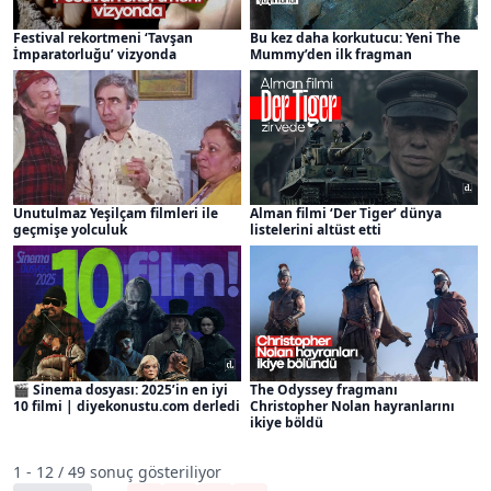
Festival rekortmeni ‘Tavşan
Bu kez daha korkutucu: Yeni The
İmparatorluğu’ vizyonda
Mummy’den ilk fragman
Unutulmaz Yeşilçam filmleri ile
Alman filmi ‘Der Tiger’ dünya
geçmişe yolculuk
listelerini altüst etti
🎬 Sinema dosyası: 2025’in en iyi
The Odyssey fragmanı
10 filmi | diyekonustu.com derledi
Christopher Nolan hayranlarını
ikiye böldü
1 - 12 / 49 sonuç gösteriliyor