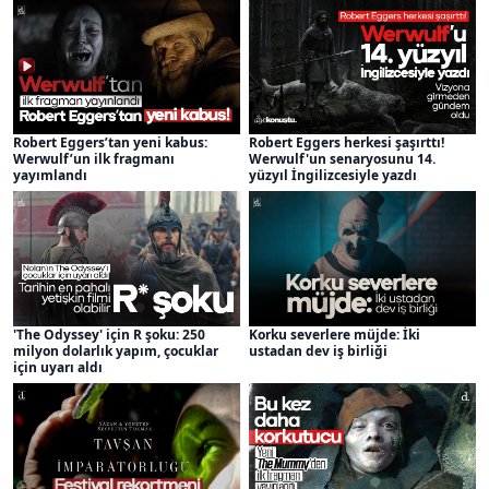
Robert Eggers’tan yeni kabus:
Robert Eggers herkesi şaşırttı!
Werwulf’un ilk fragmanı
Werwulf'un senaryosunu 14.
yayımlandı
yüzyıl İngilizcesiyle yazdı
'The Odyssey' için R şoku: 250
Korku severlere müjde: İki
milyon dolarlık yapım, çocuklar
ustadan dev iş birliği
için uyarı aldı