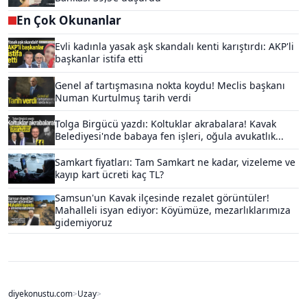
En Çok Okunanlar
Evli kadınla yasak aşk skandalı kenti karıştırdı: AKP'li
başkanlar istifa etti
Genel af tartışmasına nokta koydu! Meclis başkanı
Numan Kurtulmuş tarih verdi
Tolga Birgücü yazdı: Koltuklar akrabalara! Kavak
Belediyesi'nde babaya fen işleri, oğula avukatlık...
Samkart fiyatları: Tam Samkart ne kadar, vizeleme ve
kayıp kart ücreti kaç TL?
Samsun'un Kavak ilçesinde rezalet görüntüler!
Mahalleli isyan ediyor: Köyümüze, mezarlıklarımıza
gidemiyoruz
diyekonustu.com
>
Uzay
>