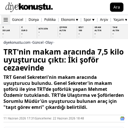
Ara
Güncel
|
Dünya
|
Politika
|
Ekonomi
|
Spor
|
Arşiv
|
Yaşam
▼
▼
▼
$
€
ÇEYREK
BİST
GRAM
TAM
BİTCOİN
DOLAR
EURO
ALTIN
100
ALTIN
ALTIN
-
-
-
-
-
-
-
-
-
-
-
-
-
-
diyekonustu.com
>
Güncel
>
Olay
>
TRT'nin makam aracında 7,5 kilo
uyuşturucu çıktı: İki şoför
cezaevinde
TRT Genel Sekreteri'nin makam aracında
uyuşturucu bulundu. Genel Sekreter'in makam
şoförü ile yine TRT’de şoförlük yapan Mehmet
Özdemir tutuklandı. TRT'de Ulaştırma ve Şoförlerden
Sorumlu Müdür'ün uyuşturucu bulunan araç için
"taşıt görev emri" çıkardığı belirtildi.
11 Haziran 2026 17:31
Güncelleme: 22 Haziran 2026 18:48