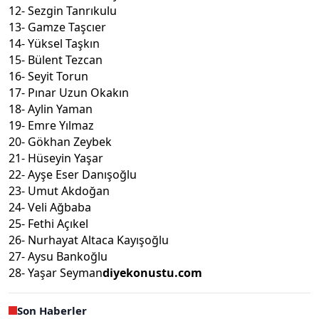
12- Sezgin Tanrıkulu
13- Gamze Taşcıer
14- Yüksel Taşkın
15- Bülent Tezcan
16- Seyit Torun
17- Pınar Uzun Okakın
18- Aylin Yaman
19- Emre Yılmaz
20- Gökhan Zeybek
21- Hüseyin Yaşar
22- Ayşe Eser Danışoğlu
23- Umut Akdoğan
24- Veli Ağbaba
25- Fethi Açıkel
26- Nurhayat Altaca Kayışoğlu
27- Aysu Bankoğlu
28- Yaşar Seyman
diyekonustu.com
Son Haberler