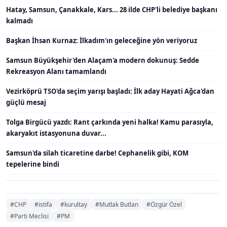
Hatay, Samsun, Çanakkale, Kars... 28 ilde CHP'li belediye başkanı
kalmadı
Başkan İhsan Kurnaz: İlkadım'ın geleceğine yön veriyoruz
Samsun Büyükşehir'den Alaçam'a modern dokunuş: Sedde
Rekreasyon Alanı tamamlandı
Vezirköprü TSO'da seçim yarışı başladı: İlk aday Hayati Ağca'dan
güçlü mesaj
Tolga Birgücü yazdı: Rant çarkında yeni halka! Kamu parasıyla,
akaryakıt istasyonuna duvar...
Samsun'da silah ticaretine darbe! Cephanelik gibi, KOM
tepelerine bindi
#CHP
#istifa
#kurultay
#Mutlak Butlan
#Özgür Özel
#Parti Meclisi
#PM