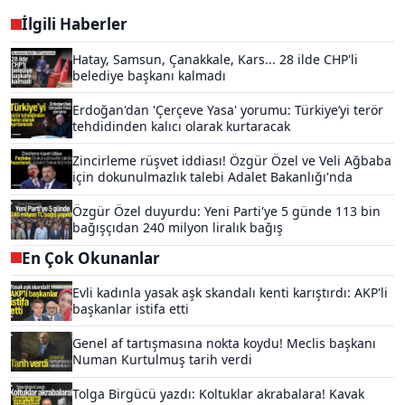
İlgili Haberler
Hatay, Samsun, Çanakkale, Kars... 28 ilde CHP'li
belediye başkanı kalmadı
Erdoğan'dan 'Çerçeve Yasa' yorumu: Türkiye’yi terör
tehdidinden kalıcı olarak kurtaracak
Zincirleme rüşvet iddiası! Özgür Özel ve Veli Ağbaba
için dokunulmazlık talebi Adalet Bakanlığı'nda
Özgür Özel duyurdu: Yeni Parti'ye 5 günde 113 bin
bağışçıdan 240 milyon liralık bağış
En Çok Okunanlar
Evli kadınla yasak aşk skandalı kenti karıştırdı: AKP'li
başkanlar istifa etti
Genel af tartışmasına nokta koydu! Meclis başkanı
Numan Kurtulmuş tarih verdi
Tolga Birgücü yazdı: Koltuklar akrabalara! Kavak