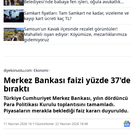
Belediyesi'nde babaya fen işleri, oğula avukatlık...
Samkart fiyatları: Tam Samkart ne kadar, vizeleme ve
kayıp kart ücreti kaç TL?
Samsun'un Kavak ilçesinde rezalet görüntüler!
Mahalleli isyan ediyor: Köyümüze, mezarlıklarımıza
gidemiyoruz
diyekonustu.com
>
Ekonomi
>
Merkez Bankası faizi yüzde 37'de
bıraktı
Türkiye Cumhuriyet Merkez Bankası, yılın dördüncü
Para Politikası Kurulu toplantısını tamamladı.
Piyasaların merakla beklediği faiz kararı duyuruldu.
11 Haziran 2026 16:11
Güncelleme: 22 Haziran 2026 18:48