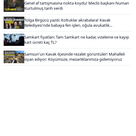
Genel af tartışmasına nokta koydu! Meclis başkanı Numan
Kurtulmuş tarih verdi
Tolga Birgücü yazdı: Koltuklar akrabalara! Kavak
Belediyesi'nde babaya fen işleri, oğula avukatlık...
Samkart fiyatları: Tam Samkart ne kadar, vizeleme ve kayıp
kart ücreti kaç TL?
Samsun'un Kavak ilçesinde rezalet görüntüler! Mahalleli
isyan ediyor: Köyümüze, mezarlıklarımıza gidemiyoruz