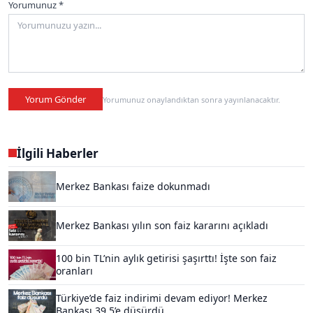
Yorumunuz *
Yorum Gönder
Yorumunuz onaylandıktan sonra yayınlanacaktır.
İlgili Haberler
Merkez Bankası faize dokunmadı
Merkez Bankası yılın son faiz kararını açıkladı
100 bin TL’nin aylık getirisi şaşırttı! İşte son faiz
oranları
Türkiye’de faiz indirimi devam ediyor! Merkez
Bankası 39,5’e düşürdü