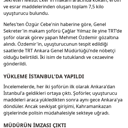
Sekreteri Mesut Eker’in makam aracında kokain, eroin
ve esrar maddelerinden oluşan toplam 7,5 kilo
uyuşturucu bulundu.
Nefes'ten Özgür Cebe'nin haberine göre, Genel
Sekreter'in makam şoförü Çağlar Yılmaz ile yine TRT’de
şoför olarak görev yapan Mehmet Özdemir gözaltına
alındı. Özdemir'in, uyuşturucunun tespit edildiği
saatlerde TRT Ankara Genel Müdürlüğü’nde nöbetçi
olduğu belirtildi. İki isim de tutuklandı ve cezaevine
gönderildi.
YÜKLEME İSTANBUL'DA YAPILDI
İncelemelerde, her iki şoförün ilk olarak Ankara'dan
İstanbul'a geldikleri ortaya çıktı. Şoförler, uyuşturucu
maddeleri araca yükledikten sonra aynı gece Ankara'ya
döndüler. Ancak sevkiyat girişimi, Kahramankazan
gişelerinde polisin müdahalesiyle sekteye uğradı.
MÜDÜRÜN İMZASI ÇIKTI