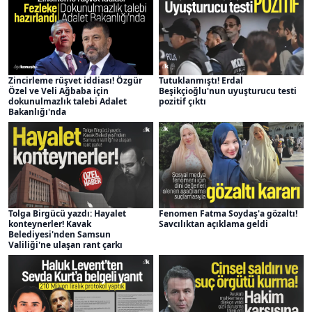
Zincirleme rüşvet iddiası! Özgür
Tutuklanmıştı! Erdal
Özel ve Veli Ağbaba için
Beşikçioğlu'nun uyuşturucu testi
dokunulmazlık talebi Adalet
pozitif çıktı
Bakanlığı'nda
Tolga Birgücü yazdı: Hayalet
Fenomen Fatma Soydaş'a gözaltı!
konteynerler! Kavak
Savcılıktan açıklama geldi
Belediyesi'nden Samsun
Valiliği'ne ulaşan rant çarkı