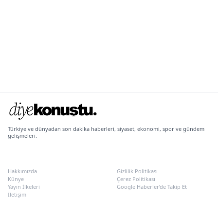
Türkiye ve dünyadan son dakika haberleri, siyaset, ekonomi, spor ve gündem
gelişmeleri.
KURUMSAL
POLITIKALAR
Hakkımızda
Gizlilik Politikası
Künye
Çerez Politikası
Yayın İlkeleri
Google Haberler’de Takip Et
İletişim