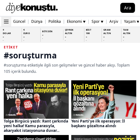
Ara
Güncel
|
Dünya
|
Politika
|
Ekonomi
|
Spor
|
Arşiv
|
Yaşam
▼
▼
▼
$
€
ÇEYREK
BİST
GRAM
TAM
BİTCOİN
DOLAR
EURO
ALTIN
100
ALTIN
ALTIN
-
-
-
-
-
-
-
-
-
-
-
-
-
-
ETIKET
#soruşturma
#soruşturma etiketiyle ilgili son gelişmeler ve güncel haber akışı. Toplam
105 içerik bulundu.
Tolga Birgücü yazdı: Rant çarkında
Yeni Parti'ye ilk operasyon: İl
yeni halka! Kamu parasıyla,
başkanı gözaltına alındı
akaryakıt istasyonuna duvar...