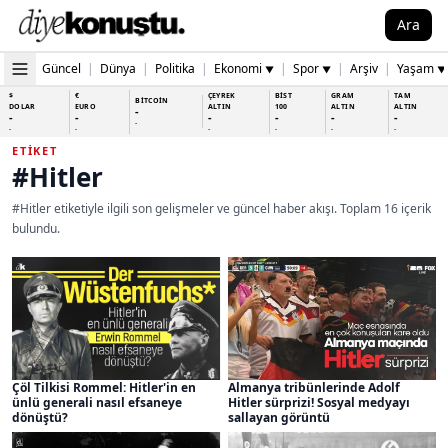
Ara
Güncel
|
Dünya
|
Politika
|
Ekonomi
|
Spor
|
Arşiv
|
Yaşam
▼
▼
▼
$
€
ÇEYREK
BİST
GRAM
TAM
BİTCOİN
DOLAR
EURO
ALTIN
100
ALTIN
ALTIN
-
-
-
-
-
-
-
-
-
-
-
-
-
-
ETIKET
#Hitler
#Hitler etiketiyle ilgili son gelişmeler ve güncel haber akışı. Toplam 16 içerik
bulundu.
Çöl Tilkisi Rommel: Hitler'in en
Almanya tribünlerinde Adolf
ünlü generali nasıl efsaneye
Hitler sürprizi! Sosyal medyayı
dönüştü?
sallayan görüntü