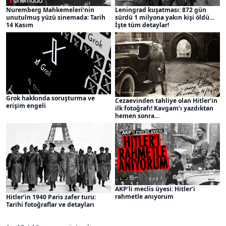
Leningrad kuşatması: 872 gün
Nuremberg Mahkemeleri’nin
sürdü 1 milyona yakın kişi öldü…
unutulmuş yüzü sinemada: Tarih
İşte tüm detaylar!
14 Kasım
Grok hakkında soruşturma ve
Cezaevinden tahliye olan Hitler’in
erişim engeli
ilk fotoğrafı! Kavgam’ı yazdıktan
hemen sonra…
AKP’li meclis üyesi: Hitler’i
rahmetle anıyorum
Hitler’in 1940 Paris zafer turu:
Tarihi fotoğraflar ve detayları