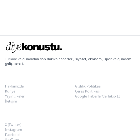
Türkiye ve dünyadan son dakika haberleri, siyaset, ekonomi, spor ve gündem
gelişmeleri.
KURUMSAL
POLITIKALAR
Hakkımızda
Gizlilik Politikası
Künye
Çerez Politikası
Yayın İlkeleri
Google Haberler’de Takip Et
İletişim
SOSYAL MEDYA
X (Twitter)
Instagram
Facebook
YouTube