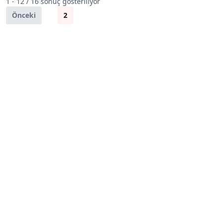
1 - 12 / 16 sonuç gösteriliyor
Önceki
1
2
Sonraki