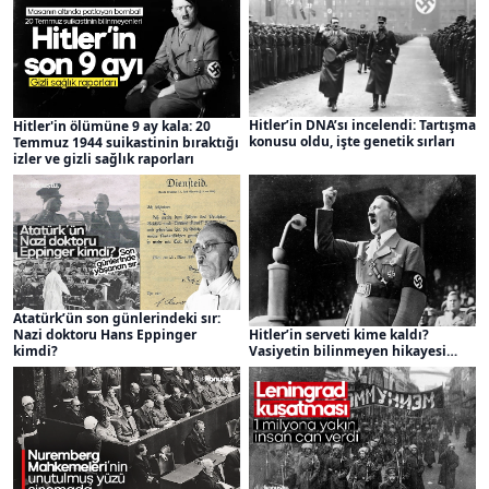
Hitler’in DNA’sı incelendi: Tartışma
Hitler'in ölümüne 9 ay kala: 20
konusu oldu, işte genetik sırları
Temmuz 1944 suikastinin bıraktığı
izler ve gizli sağlık raporları
Atatürk’ün son günlerindeki sır:
Nazi doktoru Hans Eppinger
Hitler’in serveti kime kaldı?
kimdi?
Vasiyetin bilinmeyen hikayesi…