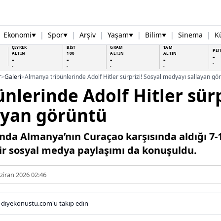
Ekonomi
|
Spor
|
Arşiv
|
Yaşam
|
Bilim
|
Sinema
|
K
▼
▼
▼
▼
ÇEYREK
BİST
GRAM
TAM
PET
ALTIN
100
ALTIN
ALTIN
-
-
-
-
-
-
-
-
-
-
r
>
Galeri
>
nlerinde Adolf Hitler sürp
ayan görüntü
da Almanya’nın Curaçao karşısında aldığı 7-1
bir sosyal medya paylaşımı da konuşuldu.
ziran 2026 02:46
 diyekonustu.com'u takip edin