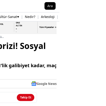
Ara
ültür-Sanat
|
Nedir?
|
Arkeoloji
|
Tarih
|
Samsun Haberleri
▼
▼
ONS
ROL
ALTIN
Tüm Piyasalar →
-
-
Almanya tribünlerinde Adolf Hitler sürprizi! Sosyal medyayı sallayan görüntü
rizi! Sosyal
’lik galibiyet kadar, maç
Google News
Takip Et