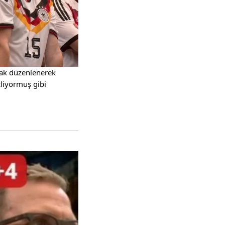
arak düzenlenerek
zliyormuş gibi