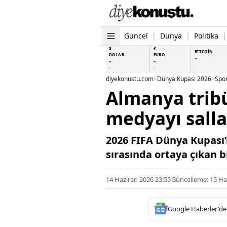
Güncel
|
Dünya
|
Politika
|
$
€
BİTCOİN
DOLAR
EURO
-
-
-
-
-
-
diyekonustu.com
>
Dünya Kupası 2026
>
Spo
Almanya tribü
medyayı sall
2026 FIFA Dünya Kupası’n
sırasında ortaya çıkan 
14 Haziran 2026 23:55
Güncelleme: 15 Ha
Google Haberler'de