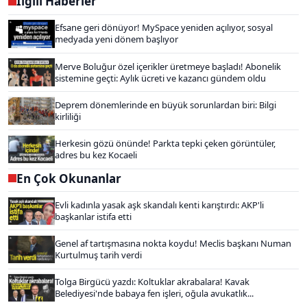
İlgili Haberler
Efsane geri dönüyor! MySpace yeniden açılıyor, sosyal
medyada yeni dönem başlıyor
Merve Boluğur özel içerikler üretmeye başladı! Abonelik
sistemine geçti: Aylık ücreti ve kazancı gündem oldu
Deprem dönemlerinde en büyük sorunlardan biri: Bilgi
kirliliği
Herkesin gözü önünde! Parkta tepki çeken görüntüler,
adres bu kez Kocaeli
En Çok Okunanlar
Evli kadınla yasak aşk skandalı kenti karıştırdı: AKP'li
başkanlar istifa etti
Genel af tartışmasına nokta koydu! Meclis başkanı Numan
Kurtulmuş tarih verdi
Tolga Birgücü yazdı: Koltuklar akrabalara! Kavak
Belediyesi'nde babaya fen işleri, oğula avukatlık...