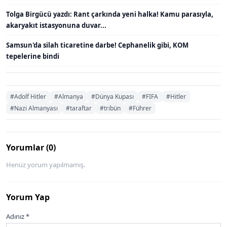
Tolga Birgücü yazdı: Rant çarkında yeni halka! Kamu parasıyla,
akaryakıt istasyonuna duvar...
Samsun'da silah ticaretine darbe! Cephanelik gibi, KOM
tepelerine bindi
#Adolf Hitler
#Almanya
#Dünya Kupası
#FIFA
#Hitler
#Nazi Almanyası
#taraftar
#tribün
#Führer
Yorumlar (0)
Henüz yorum yapılmamış.
Yorum Yap
Adınız *