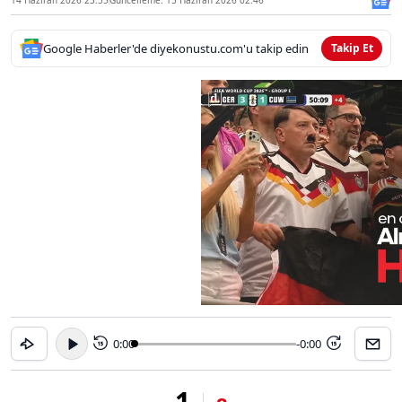
Google Haberler'de diyekonustu.com'u takip edin
Takip Et
0:00
-0:00
15
15
1