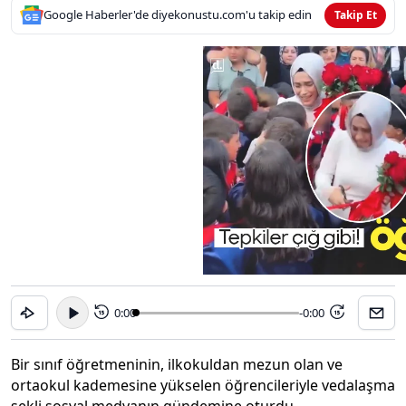
Google Haberler'de diyekonustu.com'u takip edin
Takip Et
0:00
-0:00
15
15
Bir sınıf öğretmeninin, ilkokuldan mezun olan ve
ortaokul kademesine yükselen öğrencileriyle vedalaşma