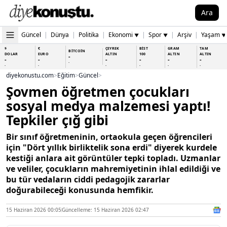
Ara
Güncel
|
Dünya
|
Politika
|
Ekonomi
|
Spor
|
Arşiv
|
Yaşam
▼
▼
▼
$
€
ÇEYREK
BİST
GRAM
TAM
BİTCOİN
DOLAR
EURO
ALTIN
100
ALTIN
ALTIN
-
-
-
-
-
-
-
-
-
-
-
-
-
-
diyekonustu.com
>
Eğitim
>
Güncel
>
Şovmen öğretmen çocukları
sosyal medya malzemesi yaptı!
Tepkiler çığ gibi
Bir sınıf öğretmeninin, ortaokula geçen öğrencileri
için "Dört yıllık birliktelik sona erdi" diyerek kurdele
kestiği anlara ait görüntüler tepki topladı. Uzmanlar
ve veliler, çocukların mahremiyetinin ihlal edildiği ve
bu tür vedaların ciddi pedagojik zararlar
doğurabileceği konusunda hemfikir.
15 Haziran 2026 00:05
Güncelleme: 15 Haziran 2026 02:47