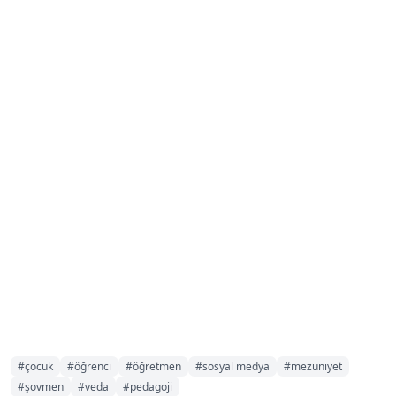
#çocuk
#öğrenci
#öğretmen
#sosyal medya
#mezuniyet
#şovmen
#veda
#pedagoji