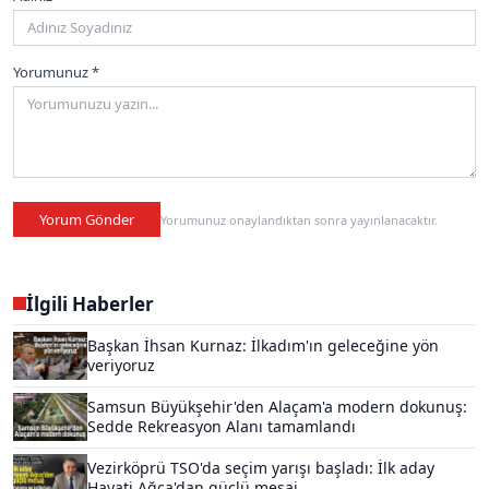
Yorumunuz *
Yorum Gönder
Yorumunuz onaylandıktan sonra yayınlanacaktır.
İlgili Haberler
Başkan İhsan Kurnaz: İlkadım'ın geleceğine yön
veriyoruz
Samsun Büyükşehir'den Alaçam'a modern dokunuş:
Sedde Rekreasyon Alanı tamamlandı
Vezirköprü TSO'da seçim yarışı başladı: İlk aday
Hayati Ağca'dan güçlü mesaj