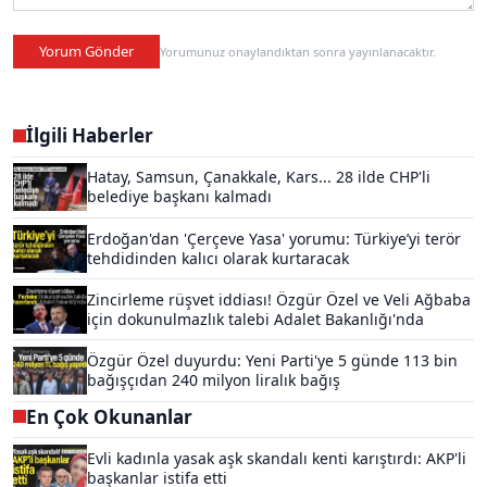
Yorum Gönder
Yorumunuz onaylandıktan sonra yayınlanacaktır.
İlgili Haberler
Hatay, Samsun, Çanakkale, Kars... 28 ilde CHP'li
belediye başkanı kalmadı
Erdoğan'dan 'Çerçeve Yasa' yorumu: Türkiye’yi terör
tehdidinden kalıcı olarak kurtaracak
Zincirleme rüşvet iddiası! Özgür Özel ve Veli Ağbaba
için dokunulmazlık talebi Adalet Bakanlığı'nda
Özgür Özel duyurdu: Yeni Parti'ye 5 günde 113 bin
bağışçıdan 240 milyon liralık bağış
En Çok Okunanlar
Evli kadınla yasak aşk skandalı kenti karıştırdı: AKP'li
başkanlar istifa etti