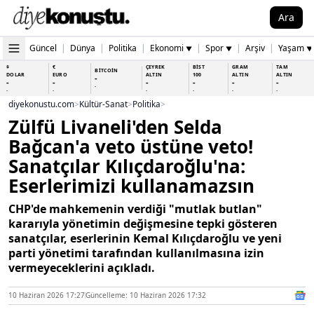
Ara
Güncel
|
Dünya
|
Politika
|
Ekonomi
|
Spor
|
Arşiv
|
Yaşam
▼
▼
▼
$
€
ÇEYREK
BİST
GRAM
TAM
BİTCOİN
DOLAR
EURO
ALTIN
100
ALTIN
ALTIN
-
-
-
-
-
-
-
-
-
-
-
-
-
-
diyekonustu.com
>
Kültür-Sanat
>
Politika
>
Zülfü Livaneli'den Selda
Bağcan'a veto üstüne veto!
Sanatçılar Kılıçdaroğlu'na:
Eserlerimizi kullanamazsın
CHP'de mahkemenin verdiği "mutlak butlan"
kararıyla yönetimin değişmesine tepki gösteren
sanatçılar, eserlerinin Kemal Kılıçdaroğlu ve yeni
parti yönetimi tarafından kullanılmasına izin
vermeyeceklerini açıkladı.
10 Haziran 2026 17:27
Güncelleme: 10 Haziran 2026 17:32