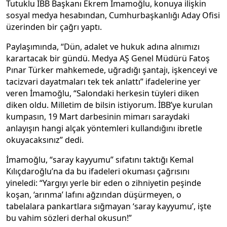
Tutuklu İBB Başkanı Ekrem İmamoğlu, konuya ilişkin
sosyal medya hesabından, Cumhurbaşkanlığı Aday Ofisi
üzerinden bir çağrı yaptı.
Paylaşımında, “Dün, adalet ve hukuk adına alnımızı
karartacak bir gündü. Medya AŞ Genel Müdürü Fatoş
Pınar Türker mahkemede, uğradığı şantajı, işkenceyi ve
tacizvari dayatmaları tek tek anlattı” ifadelerine yer
veren İmamoğlu, “Salondaki herkesin tüyleri diken
diken oldu. Milletim de bilsin istiyorum. İBB’ye kurulan
kumpasın, 19 Mart darbesinin mimarı saraydaki
anlayışın hangi alçak yöntemleri kullandığını ibretle
okuyacaksınız” dedi.
İmamoğlu, “saray kayyumu” sıfatını taktığı Kemal
Kılıçdaroğlu’na da bu ifadeleri okuması çağrısını
yineledi: “Yargıyı yerle bir eden o zihniyetin peşinde
koşan, ‘arınma’ lafını ağzından düşürmeyen, o
tabelalara pankartlara sığmayan ‘saray kayyumu’, işte
bu vahim sözleri derhal okusun!”