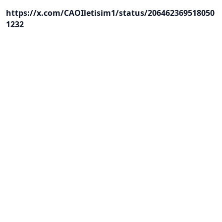
https://x.com/CAOIletisim1/status/206462369518050
1232