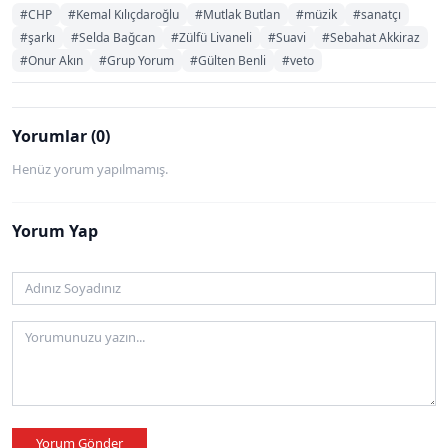
#CHP
#Kemal Kılıçdaroğlu
#Mutlak Butlan
#müzik
#sanatçı
#şarkı
#Selda Bağcan
#Zülfü Livaneli
#Suavi
#Sebahat Akkiraz
#Onur Akın
#Grup Yorum
#Gülten Benli
#veto
Yorumlar (0)
Henüz yorum yapılmamış.
Yorum Yap
Yorum Gönder