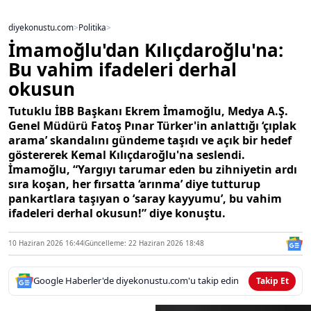
diyekonustu.com
>
Politika
>
İmamoğlu'dan Kılıçdaroğlu'na:
Bu vahim ifadeleri derhal
okusun
Tutuklu İBB Başkanı Ekrem İmamoğlu, Medya A.Ş.
Genel Müdürü Fatoş Pınar Türker'in anlattığı ‘çıplak
arama’ skandalını gündeme taşıdı ve açık bir hedef
göstererek Kemal Kılıçdaroğlu'na seslendi.
İmamoğlu, “Yargıyı tarumar eden bu zihniyetin ardı
sıra koşan, her fırsatta ‘arınma’ diye tutturup
pankartlara taşıyan o ‘saray kayyumu’, bu vahim
ifadeleri derhal okusun!” diye konuştu.
10 Haziran 2026 16:44
Güncelleme: 22 Haziran 2026 18:48
Google Haberler'de diyekonustu.com'u takip edin
Takip Et