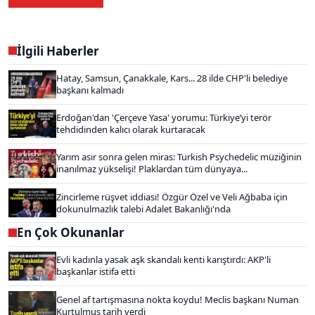
İlgili Haberler
Hatay, Samsun, Çanakkale, Kars... 28 ilde CHP'li belediye
başkanı kalmadı
Erdoğan'dan 'Çerçeve Yasa' yorumu: Türkiye’yi terör
tehdidinden kalıcı olarak kurtaracak
Yarım asır sonra gelen miras: Turkish Psychedelic müziğinin
inanılmaz yükselişi! Plaklardan tüm dünyaya...
Zincirleme rüşvet iddiası! Özgür Özel ve Veli Ağbaba için
dokunulmazlık talebi Adalet Bakanlığı'nda
En Çok Okunanlar
Evli kadınla yasak aşk skandalı kenti karıştırdı: AKP'li
başkanlar istifa etti
Genel af tartışmasına nokta koydu! Meclis başkanı Numan
Kurtulmuş tarih verdi