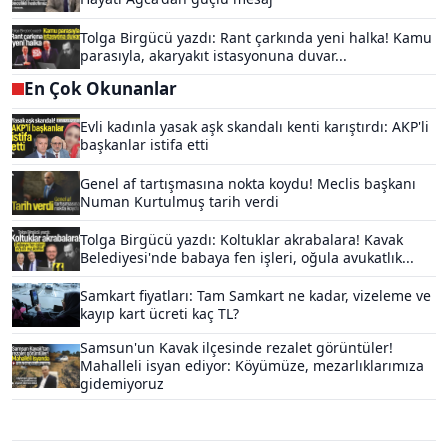
Tolga Birgücü yazdı: Rant çarkında yeni halka! Kamu
parasıyla, akaryakıt istasyonuna duvar...
En Çok Okunanlar
Evli kadınla yasak aşk skandalı kenti karıştırdı: AKP'li
başkanlar istifa etti
Genel af tartışmasına nokta koydu! Meclis başkanı
Numan Kurtulmuş tarih verdi
Tolga Birgücü yazdı: Koltuklar akrabalara! Kavak
Belediyesi'nde babaya fen işleri, oğula avukatlık...
Samkart fiyatları: Tam Samkart ne kadar, vizeleme ve
kayıp kart ücreti kaç TL?
Samsun'un Kavak ilçesinde rezalet görüntüler!
Mahalleli isyan ediyor: Köyümüze, mezarlıklarımıza
gidemiyoruz