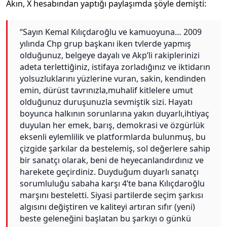
Akın, X hesabından yaptığı paylaşımda şöyle demişti:
“Sayın Kemal Kılıçdaroğlu ve kamuoyuna… 2009
yılında Chp grup başkanı iken tvlerde yapmış
olduğunuz, belgeye dayalı ve Akp’li rakiplerinizi
adeta terlettiğiniz, istifaya zorladığınız ve iktidarın
yolsuzluklarını yüzlerine vuran, sakin, kendinden
emin, dürüst tavrınızla,muhalif kitlelere umut
olduğunuz duruşunuzla sevmiştik sizi. Hayatı
boyunca halkının sorunlarına yakın duyarlı,ihtiyaç
duyulan her emek, barış, demokrasi ve özgürlük
eksenli eylemlilik ve platformlarda bulunmuş, bu
çizgide şarkılar da bestelemiş, sol değerlere sahip
bir sanatçı olarak, beni de heyecanlandırdınız ve
harekete geçirdiniz. Duyduğum duyarlı sanatçı
sorumluluğu sabaha karşı 4’te bana Kılıçdaroğlu
marşını besteletti. Siyasi partilerde seçim şarkısı
algısını değiştiren ve kaliteyi artıran sıfır (yeni)
beste geleneğini başlatan bu şarkıyı o günkü