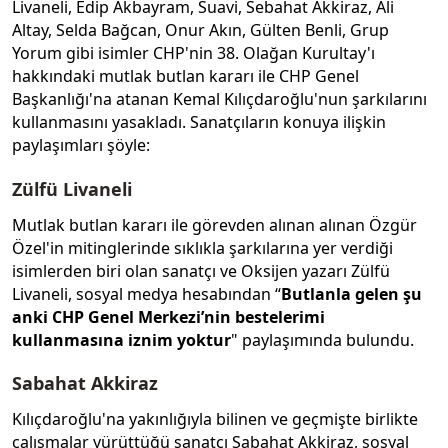
Livaneli, Edip Akbayram, Suavi, Sebahat Akkiraz, Ali
Altay, Selda Bağcan, Onur Akın, Gülten Benli, Grup
Yorum gibi isimler CHP'nin 38. Olağan Kurultay'ı
hakkındaki mutlak butlan kararı ile CHP Genel
Başkanlığı'na atanan Kemal Kılıçdaroğlu'nun şarkılarını
kullanmasını yasakladı. Sanatçıların konuya ilişkin
paylaşımları şöyle:
Zülfü Livaneli
Mutlak butlan kararı ile görevden alınan alınan Özgür
Özel'in mitinglerinde sıklıkla şarkılarına yer verdiği
isimlerden biri olan sanatçı ve Oksijen yazarı Zülfü
Livaneli, sosyal medya hesabından “
Butlanla gelen şu
anki CHP Genel Merkezi’nin bestelerimi
kullanmasına iznim yoktur
" paylaşımında bulundu.
Sabahat Akkiraz
Kılıçdaroğlu'na yakınlığıyla bilinen ve geçmişte birlikte
çalışmalar yürüttüğü sanatçı Sabahat Akkiraz, sosyal