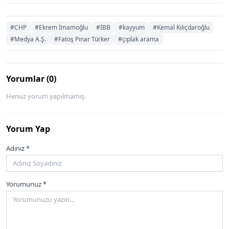
#CHP
#Ekrem İmamoğlu
#İBB
#kayyum
#Kemal Kılıçdaroğlu
#Medya A.Ş.
#Fatoş Pınar Türker
#çıplak arama
Yorumlar (0)
Henüz yorum yapılmamış.
Yorum Yap
Adınız *
Yorumunuz *