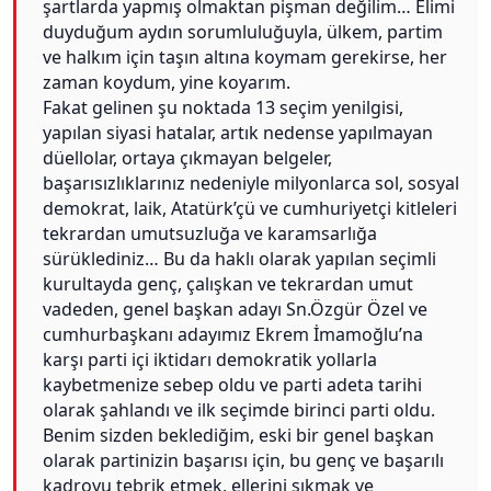
şartlarda yapmış olmaktan pişman değilim… Elimi
duyduğum aydın sorumluluğuyla, ülkem, partim
ve halkım için taşın altına koymam gerekirse, her
zaman koydum, yine koyarım.
Fakat gelinen şu noktada 13 seçim yenilgisi,
yapılan siyasi hatalar, artık nedense yapılmayan
düellolar, ortaya çıkmayan belgeler,
başarısızlıklarınız nedeniyle milyonlarca sol, sosyal
demokrat, laik, Atatürk’çü ve cumhuriyetçi kitleleri
tekrardan umutsuzluğa ve karamsarlığa
sürüklediniz… Bu da haklı olarak yapılan seçimli
kurultayda genç, çalışkan ve tekrardan umut
vadeden, genel başkan adayı Sn.Özgür Özel ve
cumhurbaşkanı adayımız Ekrem İmamoğlu’na
karşı parti içi iktidarı demokratik yollarla
kaybetmenize sebep oldu ve parti adeta tarihi
olarak şahlandı ve ilk seçimde birinci parti oldu.
Benim sizden beklediğim, eski bir genel başkan
olarak partinizin başarısı için, bu genç ve başarılı
kadroyu tebrik etmek, ellerini sıkmak ve