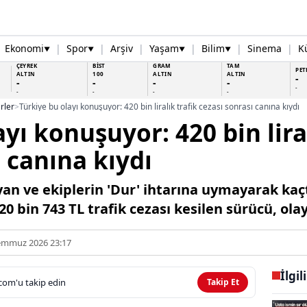
Ekonomi
|
Spor
|
Arşiv
|
Yaşam
|
Bilim
|
Sinema
|
K
▼
▼
▼
▼
ÇEYREK
BİST
GRAM
TAM
PET
ALTIN
100
ALTIN
ALTIN
-
-
-
-
-
-
-
-
-
-
rler
>
Türkiye bu olayı konuşuyor: 420 bin liralık trafik cezası sonrası canına kıydı
yı konuşuyor: 420 bin liral
ı canına kıydı
ayan ve ekiplerin 'Dur' ihtarına uymayarak ka
 bin 743 TL trafik cezası kesilen sürücü, olay 
emmuz 2026 23:17
İlgil
com'u takip edin
Takip Et