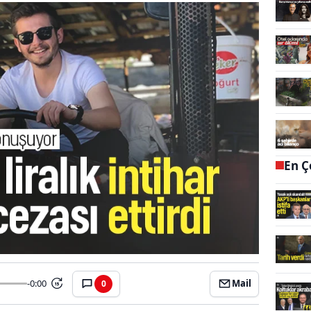
En Ç
-0:00
Mail
0
15