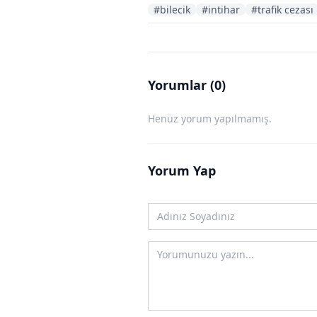
#bilecik
#intihar
#trafik cezası
Yorumlar (0)
Henüz yorum yapılmamış.
Yorum Yap