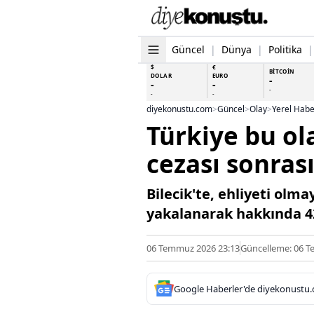
Güncel
|
Dünya
|
Politika
|
$
€
BİTCOİN
DOLAR
EURO
-
-
-
-
-
-
diyekonustu.com
>
Güncel
>
Olay
>
Yerel Habe
Türkiye bu ola
cezası sonras
Bilecik'te, ehliyeti olm
yakalanarak hakkında 420
06 Temmuz 2026 23:13
Güncelleme: 06 T
Google Haberler'de diyekonustu.