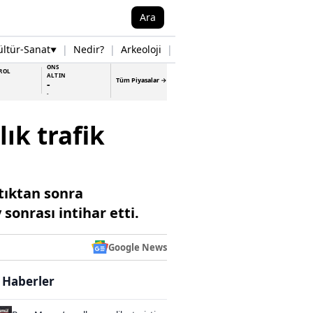
Ara
ültür-Sanat
|
Nedir?
|
Arkeoloji
|
Tarih
|
Samsun Haberleri
▼
▼
ONS
ROL
ALTIN
Tüm Piyasalar →
-
-
ık trafik
çtıktan sonra
sonrası intihar etti.
Google News
i Haberler