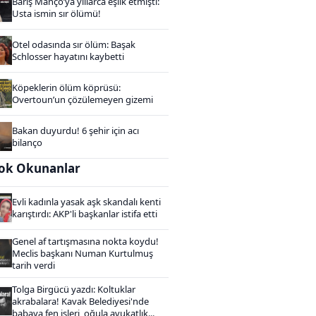
Barış Manço’ya yıllarca eşlik etmişti:
Usta ismin sır ölümü!
Otel odasında sır ölüm: Başak
Schlosser hayatını kaybetti
Köpeklerin ölüm köprüsü:
Overtoun’un çözülemeyen gizemi
Bakan duyurdu! 6 şehir için acı
bilanço
ok Okunanlar
Evli kadınla yasak aşk skandalı kenti
karıştırdı: AKP'li başkanlar istifa etti
Genel af tartışmasına nokta koydu!
Meclis başkanı Numan Kurtulmuş
tarih verdi
Tolga Birgücü yazdı: Koltuklar
akrabalara! Kavak Belediyesi'nde
babaya fen işleri, oğula avukatlık...