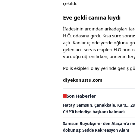
çekildi.
Eve geldi canına kıydı
İfadesinin ardından arkadaşları ta
H.Ö, odasına girdi. Kısa süre sonr
açtı. Kanlar içinde yerde oğlunu 
gelen acil servis ekipleri H.Ö'nün c
vurduğu öğrenilirken, annenin fer
Polis ekipleri olay yerinde geniş gü
diyekonustu.com
Son Haberler
Hatay, Samsun, Çanakkale, Kars... 28
CHP'li belediye başkanı kalmadı
Samsun Büyükşehir'den Alaçam'a m
dokunuş: Sedde Rekreasyon Alanı