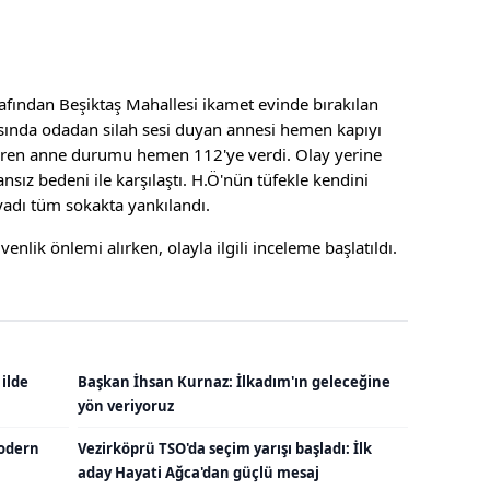
rafından Beşiktaş Mahallesi ikamet evinde bırakılan
asında odadan silah sesi duyan annesi hemen kapıyı
gören anne durumu hemen 112'ye verdi. Olay yerine
ansız bedeni ile karşılaştı. H.Ö'nün tüfekle kendini
yadı tüm sokakta yankılandı.
venlik önlemi alırken, olayla ilgili inceleme başlatıldı.
 ilde
Başkan İhsan Kurnaz: İlkadım'ın geleceğine
yön veriyoruz
odern
Vezirköprü TSO'da seçim yarışı başladı: İlk
aday Hayati Ağca'dan güçlü mesaj