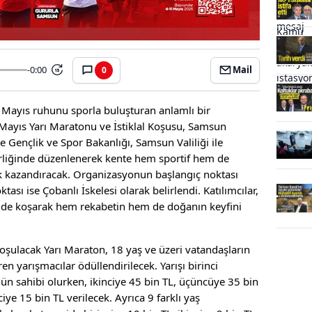
-0:00
Mail
0
15
Mayıs ruhunu sporla buluşturan anlamlı bir
 Mayıs Yarı Maratonu ve İstiklal Koşusu, Samsun
Gençlik ve Spor Bakanlığı, Samsun Valiliği ile
irliğinde düzenlenerek kente hem sportif hem de
ik kazandıracak. Organizasyonun başlangıç noktası
ası ise Çobanlı İskelesi olarak belirlendi. Katılımcılar,
nde koşarak hem rekabetin hem de doğanın keyfini
oşulacak Yarı Maraton, 18 yaş ve üzeri vatandaşların
en yarışmacılar ödüllendirilecek. Yarışı birinci
n sahibi olurken, ikinciye 45 bin TL, üçüncüye 35 bin
ye 15 bin TL verilecek. Ayrıca 9 farklı yaş