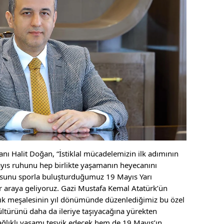
ı Halit Doğan, “İstiklal mücadelemizin ilk adımının
ayıs ruhunu hep birlikte yaşamanın heyecanını
usunu sporla buluşturduğumuz 19 Mayıs Yarı
r araya geliyoruz. Gazi Mustafa Kemal Atatürk’ün
lık meşalesinin yıl dönümünde düzenlediğimiz bu özel
ltürünü daha da ileriye taşıyacağına yürekten
ağlıklı yaşamı teşvik edecek hem de 19 Mayıs’ın