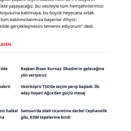
likte yaşayacağız. Bu vesileyle tüm hemşehrilerimizi
l Koşusu’na katılmaya, bu büyük heyecana ortak
m katılımcılarımıza başarılar diliyor;
kilde gerçekleşmesini temenni ediyorum” dedi.
LAYIN
 ilde
Başkan İhsan Kurnaz: İlkadım'ın geleceğine
yön veriyoruz
odern
Vezirköprü TSO'da seçim yarışı başladı: İlk
aday Hayati Ağca'dan güçlü mesaj
eni halka!
Samsun'da silah ticaretine darbe! Cephanelik
una
gibi, KOM tepelerine bindi