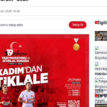
ran 2026 16:36
İlgil
com'u takip edin
Takip Et
En Ç