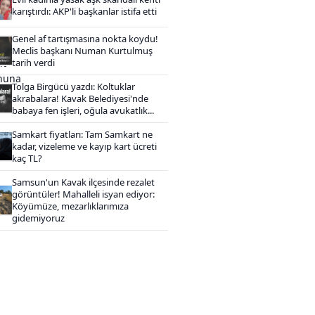
karıştırdı: AKP'li başkanlar istifa etti
Genel af tartışmasına nokta koydu!
Meclis başkanı Numan Kurtulmuş
tarih verdi
Tolga Birgücü yazdı: Koltuklar
akrabalara! Kavak Belediyesi'nde
babaya fen işleri, oğula avukatlık...
Samkart fiyatları: Tam Samkart ne
kadar, vizeleme ve kayıp kart ücreti
kaç TL?
Samsun'un Kavak ilçesinde rezalet
görüntüler! Mahalleli isyan ediyor:
Köyümüze, mezarlıklarımıza
gidemiyoruz