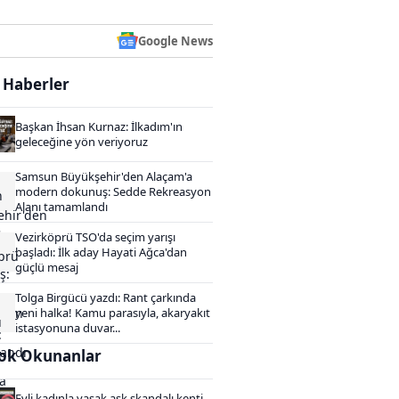
Google News
i Haberler
Başkan İhsan Kurnaz: İlkadım'ın
geleceğine yön veriyoruz
Samsun Büyükşehir'den Alaçam'a
modern dokunuş: Sedde Rekreasyon
Alanı tamamlandı
Vezirköprü TSO'da seçim yarışı
başladı: İlk aday Hayati Ağca'dan
güçlü mesaj
Tolga Birgücü yazdı: Rant çarkında
yeni halka! Kamu parasıyla, akaryakıt
istasyonuna duvar...
ok Okunanlar
Evli kadınla yasak aşk skandalı kenti