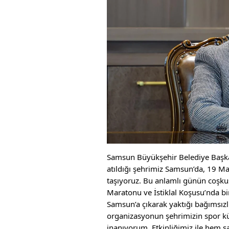
Samsun Büyükşehir Belediye Başkan
atıldığı şehrimiz Samsun’da, 19 M
taşıyoruz. Bu anlamlı günün coşk
Maratonu ve İstiklal Koşusu’nda bi
Samsun’a çıkarak yaktığı bağımsız
organizasyonun şehrimizin spor kü
inanıyorum. Etkinliğimiz ile hem s