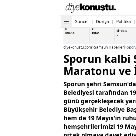
Güncel
|
Dünya
|
Politika
|
$
€
BİTCOİN
DOLAR
EURO
-
-
-
-
-
-
diyekonustu.com
>
Samsun Haberleri
>
Sporun kalbi 
Maratonu ve İ
Sporun şehri Samsun'da
Belediyesi tarafından 1
günü gerçekleşecek yar
Büyükşehir Belediye Baş
hem de 19 Mayıs'ın ruhu
hemşehrilerimizi 19 May
ortak olmaya davet edi