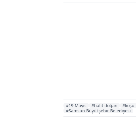
#19 Mayıs
#halit doğan
#koşu
#Samsun Büyükşehir Belediyesi