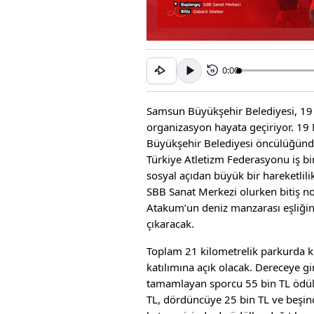
0:00
15
Samsun Büyükşehir Belediyesi, 19 
organizasyon hayata geçiriyor. 19
Büyükşehir Belediyesi öncülüğünde 
Türkiye Atletizm Federasyonu iş b
sosyal açıdan büyük bir hareketlil
SBB Sanat Merkezi olurken bitiş nokt
Atakum’un deniz manzarası eşliği
çıkaracak.
Toplam 21 kilometrelik parkurda k
katılımına açık olacak. Dereceye gir
tamamlayan sporcu 55 bin TL ödülü
TL, dördüncüye 25 bin TL ve beşinci