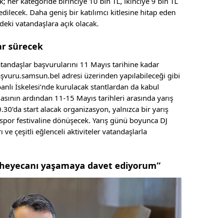
k; her kategoride birinciye 10 bin TL, ikinciye 9 bin TL
ilecek. Daha geniş bir katılımcı kitlesine hitap eden
ndeki vatandaşlara açık olacak.
ar sürecek
tandaşlar başvurularını 11 Mayıs tarihine kadar
aşvuru.samsun.bel adresi üzerinden yapılabileceği gibi
anlı İskelesi’nde kurulacak stantlardan da kabul
sının ardından 11-15 Mayıs tarihleri arasında yarış
0.30’da start alacak organizasyon, yalnızca bir yarış
spor festivaline dönüşecek. Yarış günü boyunca DJ
ve çeşitli eğlenceli aktiviteler vatandaşlarla
 heyecanı yaşamaya davet ediyorum”