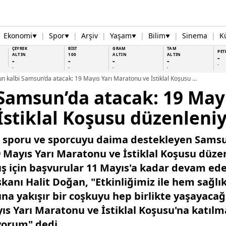
Ekonomi
|
Spor
|
Arşiv
|
Yaşam
|
Bilim
|
Sinema
|
K
▼
▼
▼
▼
ÇEYREK
BİST
GRAM
TAM
PET
ALTIN
100
ALTIN
ALTIN
-
-
-
-
-
-
-
-
-
-
Sporun kalbi Samsun’da atacak: 19 Mayıs Yarı Maratonu ve İstiklal Koşusu düzenleniyor
Samsun’da atacak: 19 Mayı
stiklal Koşusu düzenleni
 sporu ve sporcuyu daima destekleyen Sams
9 Mayıs Yarı Maratonu ve İstiklal Koşusu düze
ış için başvurular 11 Mayıs'a kadar devam e
kanı Halit Doğan, "Etkinliğimiz ile hem sağlı
na yakışır bir coşkuyu hep birlikte yaşayacağ
ıs Yarı Maratonu ve İstiklal Koşusu'na katı
yorum" dedi.