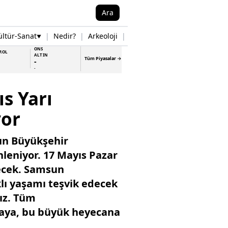
Ara
ültür-Sanat
|
Nedir?
|
Arkeoloji
|
Tarih
|
Samsun Haberleri
▼
▼
ONS
ROL
ALTIN
Tüm Piyasalar →
-
-
s Yarı
yor
un Büyükşehir
nleniyor. 17 Mayıs Pazar
decek. Samsun
klı yaşamı teşvik edecek
ız. Tüm
lmaya, bu büyük heyecana