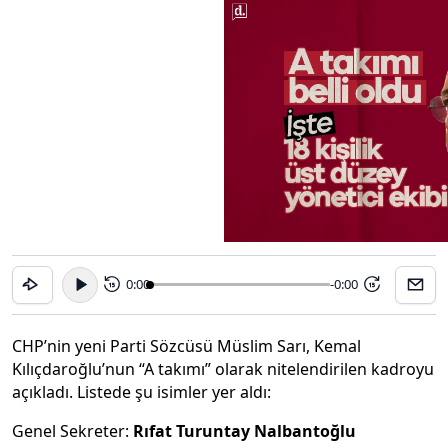
0:00
-0:00
15
15
CHP’nin yeni Parti Sözcüsü Müslim Sarı, Kemal
Kılıçdaroğlu’nun “A takımı” olarak nitelendirilen kadroyu
açıkladı. Listede şu isimler yer aldı:
Genel Sekreter:
Rıfat Turuntay Nalbantoğlu