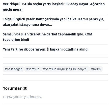
Vezirköprü TSO'da seçim yarışı başladı: İlk aday Hayati Ağca'dan
güçlü mesaj
Tolga Birgücü yazdı: Rant çarkında yeni halka! Kamu parasıyla,
akaryakıt istasyonuna duvar...
Samsun'da silah ticaretine darbe! Cephanelik gibi, KOM
tepelerine bindi
Yeni Parti'ye ilk operasyon: İl başkanı gözaltına alındı
#halit doğan
#samsun
#Samsun Büyükşehir Belediyesi
#tarım
Yorumlar (0)
Henüz yorum yapılmamış.