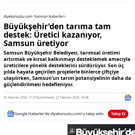
diyekonustu.com
>
Samsun Haberleri
>
Büyükşehir’den tarıma tam
destek: Üretici kazanıyor,
Samsun üretiyor
Samsun Büyükşehir Belediyesi, tarımsal üretimi
artırmak ve kırsal kalkınmayı desteklemek amacıyla
üreticilere yönelik desteklerini sürdürüyor. Son üç
yılda hayata geçirilen projelerle binlerce çiftçiye
ulaşılırken, Samsun’un tarım potansiyelinin daha da
güçlendirilmesi hedefleniyor.
02 Haziran 2026 17:37
Güncelleme: 22 Haziran 2026 18:48
Google Haberler'de diyekonustu.com'u takip edin
Takip Et