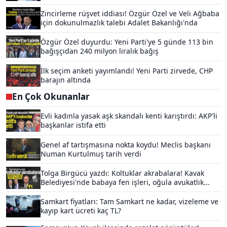
Zincirleme rüşvet iddiası! Özgür Özel ve Veli Ağbaba
için dokunulmazlık talebi Adalet Bakanlığı'nda
Özgür Özel duyurdu: Yeni Parti'ye 5 günde 113 bin
bağışçıdan 240 milyon liralık bağış
İlk seçim anketi yayımlandı! Yeni Parti zirvede, CHP
barajın altında
En Çok Okunanlar
Evli kadınla yasak aşk skandalı kenti karıştırdı: AKP'li
başkanlar istifa etti
Genel af tartışmasına nokta koydu! Meclis başkanı
Numan Kurtulmuş tarih verdi
Tolga Birgücü yazdı: Koltuklar akrabalara! Kavak
Belediyesi'nde babaya fen işleri, oğula avukatlık...
Samkart fiyatları: Tam Samkart ne kadar, vizeleme ve
kayıp kart ücreti kaç TL?