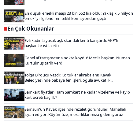
En düşük emekli maaşı 23 bin 552 lira oldu: Yaklaşık 5 milyon
emekliyi ilgilendiren teklif komisyondan geçti
En Çok Okunanlar
Evli kadınla yasak aşk skandalı kenti karıştırdı: AKP'li
başkanlar istifa etti
Genel af tartışmasına nokta koydu! Meclis başkanı Numan
Kurtulmuş tarih verdi
Tolga Birgücü yazdı: Koltuklar akrabalara! Kavak
Belediyesi'nde babaya fen işleri, oğula avukatlık...
Samkart fiyatları: Tam Samkart ne kadar, vizeleme ve kayıp
kart ücreti kaç TL?
Samsun'un Kavak ilçesinde rezalet görüntüler! Mahalleli
isyan ediyor: Köyümüze, mezarlıklarımıza gidemiyoruz