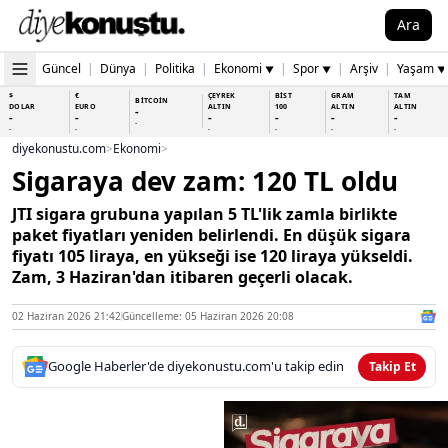
Ara
Güncel
|
Dünya
|
Politika
|
Ekonomi
|
Spor
|
Arşiv
|
Yaşam
▼
▼
▼
$
€
ÇEYREK
BİST
GRAM
TAM
BİTCOİN
DOLAR
EURO
ALTIN
100
ALTIN
ALTIN
-
-
-
-
-
-
-
-
-
-
-
-
-
-
diyekonustu.com
>
Ekonomi
>
Sigaraya dev zam: 120 TL oldu
JTI sigara grubuna yapılan 5 TL'lik zamla birlikte
paket fiyatları yeniden belirlendi. En düşük sigara
fiyatı 105 liraya, en yükseği ise 120 liraya yükseldi.
Zam, 3 Haziran'dan itibaren geçerli olacak.
02 Haziran 2026 21:42
Güncelleme: 05 Haziran 2026 20:08
Google Haberler'de diyekonustu.com'u takip edin
Takip Et