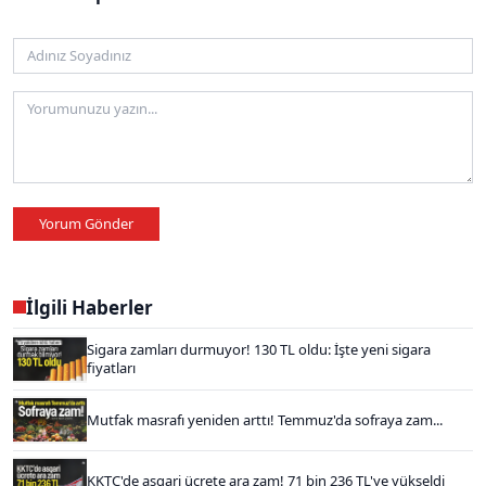
Yorum Gönder
İlgili Haberler
Sigara zamları durmuyor! 130 TL oldu: İşte yeni sigara
fiyatları
Mutfak masrafı yeniden arttı! Temmuz'da sofraya zam...
KKTC'de asgari ücrete ara zam! 71 bin 236 TL'ye yükseldi