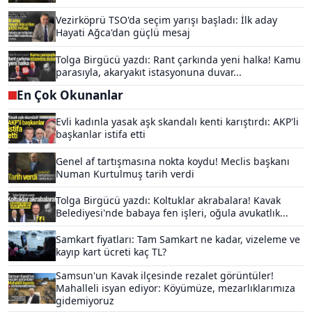
Vezirköprü TSO'da seçim yarışı başladı: İlk aday
Hayati Ağca'dan güçlü mesaj
Tolga Birgücü yazdı: Rant çarkında yeni halka! Kamu
parasıyla, akaryakıt istasyonuna duvar...
En Çok Okunanlar
Evli kadınla yasak aşk skandalı kenti karıştırdı: AKP'li
başkanlar istifa etti
Genel af tartışmasına nokta koydu! Meclis başkanı
Numan Kurtulmuş tarih verdi
Tolga Birgücü yazdı: Koltuklar akrabalara! Kavak
Belediyesi'nde babaya fen işleri, oğula avukatlık...
Samkart fiyatları: Tam Samkart ne kadar, vizeleme ve
kayıp kart ücreti kaç TL?
Samsun'un Kavak ilçesinde rezalet görüntüler!
Mahalleli isyan ediyor: Köyümüze, mezarlıklarımıza
gidemiyoruz