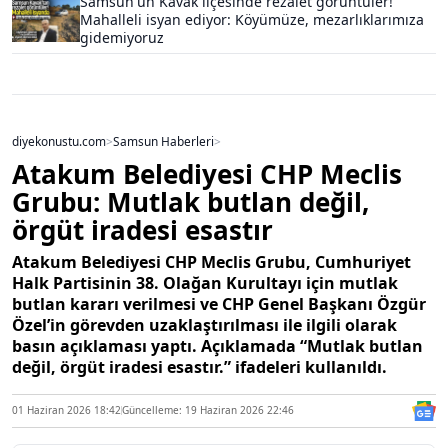
Samsun'un Kavak ilçesinde rezalet görüntüler!
Mahalleli isyan ediyor: Köyümüze, mezarlıklarımıza
gidemiyoruz
diyekonustu.com
>
Samsun Haberleri
>
Atakum Belediyesi CHP Meclis
Grubu: Mutlak butlan değil,
örgüt iradesi esastır
Atakum Belediyesi CHP Meclis Grubu, Cumhuriyet
Halk Partisinin 38. Olağan Kurultayı için mutlak
butlan kararı verilmesi ve CHP Genel Başkanı Özgür
Özel’in görevden uzaklaştırılması ile ilgili olarak
basın açıklaması yaptı. Açıklamada “Mutlak butlan
değil, örgüt iradesi esastır.” ifadeleri kullanıldı.
01 Haziran 2026 18:42
Güncelleme: 19 Haziran 2026 22:46