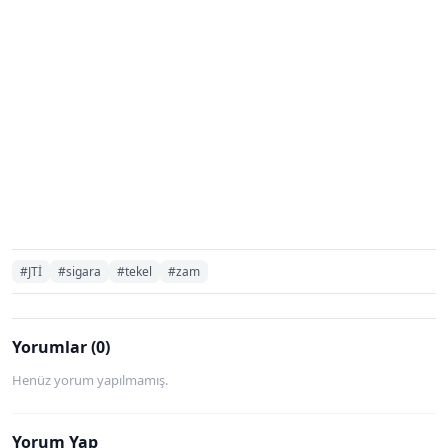
#JTİ
#sigara
#tekel
#zam
Yorumlar (0)
Henüz yorum yapılmamış.
Yorum Yap