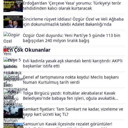
Erdoğan'dan 'Çerçeve Yasa' yorumu: Türkiye’yi terör
tehdidinden kalıcı olarak kurtaracak
Zincirleme rüşvet iddiası! Özgür Özel ve Veli Ağbaba
için dokunulmazlık talebi Adalet Bakanlığı'nda
Özgür Özel duyurdu: Yeni Parti'ye 5 günde 113 bin
bağışçıdan 240 milyon liralık bağış
En Çok Okunanlar
Evli kadınla yasak aşk skandalı kenti karıştırdı: AKP'li
başkanlar istifa etti
Genel af tartışmasına nokta koydu! Meclis başkanı
Numan Kurtulmuş tarih verdi
Tolga Birgücü yazdı: Koltuklar akrabalara! Kavak
Belediyesi'nde babaya fen işleri, oğula avukatlık...
Samkart fiyatları: Tam Samkart ne kadar, vizeleme ve
kayıp kart ücreti kaç TL?
Samsun'un Kavak ilçesinde rezalet görüntüler!