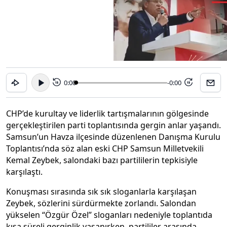
0:00
-0:00
15
15
CHP’de kurultay ve liderlik tartışmalarının gölgesinde
gerçekleştirilen parti toplantısında gergin anlar yaşandı.
Samsun’un Havza ilçesinde düzenlenen Danışma Kurulu
Toplantısı’nda söz alan eski CHP Samsun Milletvekili
Kemal Zeybek, salondaki bazı partililerin tepkisiyle
karşılaştı.
Konuşması sırasında sık sık sloganlarla karşılaşan
Zeybek, sözlerini sürdürmekte zorlandı. Salondan
yükselen “Özgür Özel” sloganları nedeniyle toplantıda
kısa süreli gerginlik yaşanırken, partililer arasında