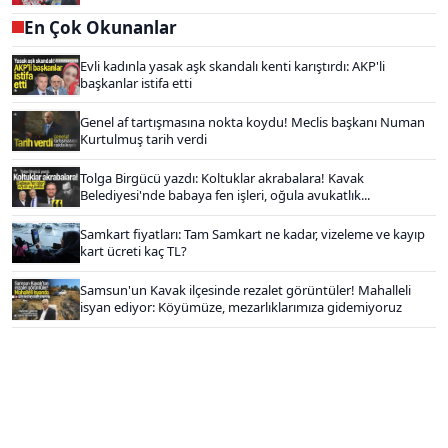
En Çok Okunanlar
Evli kadınla yasak aşk skandalı kenti karıştırdı: AKP'li
başkanlar istifa etti
Genel af tartışmasına nokta koydu! Meclis başkanı Numan
Kurtulmuş tarih verdi
Tolga Birgücü yazdı: Koltuklar akrabalara! Kavak
Belediyesi'nde babaya fen işleri, oğula avukatlık...
Samkart fiyatları: Tam Samkart ne kadar, vizeleme ve kayıp
kart ücreti kaç TL?
Samsun'un Kavak ilçesinde rezalet görüntüler! Mahalleli
isyan ediyor: Köyümüze, mezarlıklarımıza gidemiyoruz