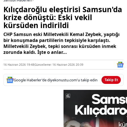
Samsun Haberleri
>
Kılıçdaroğlu eleştirisi Samsun'da
krize dönüştü: Eski vekil
kürsüden indirildi
CHP Samsun eski Milletvekili Kemal Zeybek, yaptığı
bir konuşmada partililerin tepkisiyle karşılaştı.
Milletvekili Zeybek, tepki sonrası kürsüden inmek
zorunda kaldı. İşte o anlar...
16 Haziran 2026 19:48
Güncelleme: 16 Haziran 2026 20:39
Google Haberler'de diyekonustu.com'u takip edin
Takip Et