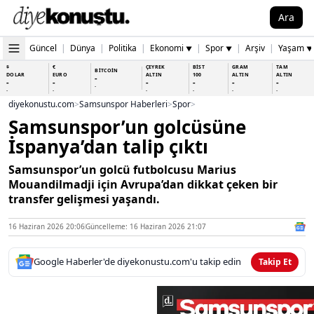
Ara
Güncel
|
Dünya
|
Politika
|
Ekonomi
|
Spor
|
Arşiv
|
Yaşam
▼
▼
▼
$
€
ÇEYREK
BİST
GRAM
TAM
BİTCOİN
DOLAR
EURO
ALTIN
100
ALTIN
ALTIN
-
-
-
-
-
-
-
-
-
-
-
-
-
-
diyekonustu.com
>
Samsunspor Haberleri
>
Spor
>
Samsunspor’un golcüsüne
İspanya’dan talip çıktı
Samsunspor’un golcü futbolcusu Marius
Mouandilmadji için Avrupa’dan dikkat çeken bir
transfer gelişmesi yaşandı.
16 Haziran 2026 20:06
Güncelleme: 16 Haziran 2026 21:07
Google Haberler'de diyekonustu.com'u takip edin
Takip Et