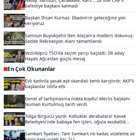
Hatay, Samsun, Çanakkale, Kars... 28 ilde CHP'li
belediye başkanı kalmadı
Başkan İhsan Kurnaz: İlkadım'ın geleceğine yön
veriyoruz
Samsun Büyükşehir'den Alaçam'a modern dokunuş:
Sedde Rekreasyon Alanı tamamlandı
Vezirköprü TSO'da seçim yarışı başladı: İlk aday
Hayati Ağca'dan güçlü mesaj
En Çok Okunanlar
Evli kadınla yasak aşk skandalı kenti karıştırdı: AKP'li
başkanlar istifa etti
Genel af tartışmasına nokta koydu! Meclis başkanı
Numan Kurtulmuş tarih verdi
Tolga Birgücü yazdı: Koltuklar akrabalara! Kavak
Belediyesi'nde babaya fen işleri, oğula avukatlık...
Samkart fiyatları: Tam Samkart ne kadar, vizeleme ve
kayıp kart ücreti kaç TL?