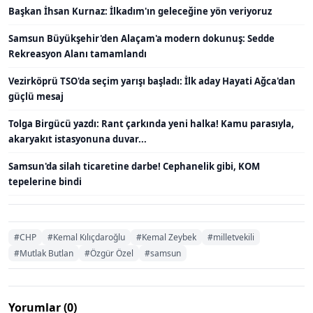
Başkan İhsan Kurnaz: İlkadım'ın geleceğine yön veriyoruz
Samsun Büyükşehir'den Alaçam'a modern dokunuş: Sedde
Rekreasyon Alanı tamamlandı
Vezirköprü TSO'da seçim yarışı başladı: İlk aday Hayati Ağca'dan
güçlü mesaj
Tolga Birgücü yazdı: Rant çarkında yeni halka! Kamu parasıyla,
akaryakıt istasyonuna duvar...
Samsun'da silah ticaretine darbe! Cephanelik gibi, KOM
tepelerine bindi
#CHP
#Kemal Kılıçdaroğlu
#Kemal Zeybek
#milletvekili
#Mutlak Butlan
#Özgür Özel
#samsun
Yorumlar (0)