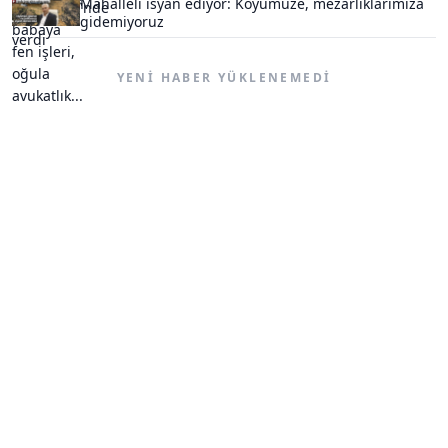
Mahalleli isyan ediyor: Köyümüze, mezarlıklarımıza
gidemiyoruz
YENI HABER YÜKLENEMEDI