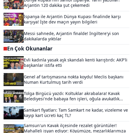
Arjantin 120 dakika şut çekemedi
İspanya ile Arjantin Dünya Kupası finalinde karşı
karşıya! İşte dev maçın yayın bilgileri
Messi sahnede, Arjantin finalde! İngiltere'yi son
dakikalarda yıktılar
En Çok Okunanlar
Evli kadınla yasak aşk skandalı kenti karıştırdı: AKP'li
başkanlar istifa etti
Genel af tartışmasına nokta koydu! Meclis başkanı
Numan Kurtulmuş tarih verdi
Tolga Birgücü yazdı: Koltuklar akrabalara! Kavak
Belediyesi'nde babaya fen işleri, oğula avukatlık...
Samkart fiyatları: Tam Samkart ne kadar, vizeleme ve
kayıp kart ücreti kaç TL?
Samsun'un Kavak ilçesinde rezalet görüntüler!
Mahalleli isyan ediyor: Köyümüze, mezarlıklarımıza