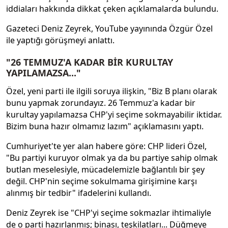
iddiaları hakkında dikkat çeken açıklamalarda bulundu.
Gazeteci Deniz Zeyrek, YouTube yayınında Özgür Özel
ile yaptığı görüşmeyi anlattı.
"26 TEMMUZ'A KADAR BİR KURULTAY
YAPILAMAZSA..."
Özel, yeni parti ile ilgili soruya ilişkin, "Biz B planı olarak
bunu yapmak zorundayız. 26 Temmuz'a kadar bir
kurultay yapılamazsa CHP'yi seçime sokmayabilir iktidar.
Bizim buna hazır olmamız lazım" açıklamasını yaptı.
Cumhuriyet'te yer alan habere göre: CHP lideri Özel,
"Bu partiyi kuruyor olmak ya da bu partiye sahip olmak
butlan meselesiyle, mücadelemizle bağlantılı bir şey
değil. CHP'nin seçime sokulmama girişimine karşı
alınmış bir tedbir" ifadelerini kullandı.
Deniz Zeyrek ise "CHP'yi seçime sokmazlar ihtimaliyle
de o parti hazırlanmış; binası, teşkilatları... Düğmeye