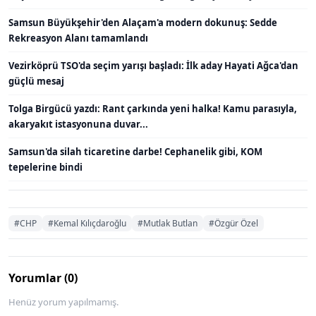
Samsun Büyükşehir'den Alaçam'a modern dokunuş: Sedde
Rekreasyon Alanı tamamlandı
Vezirköprü TSO'da seçim yarışı başladı: İlk aday Hayati Ağca'dan
güçlü mesaj
Tolga Birgücü yazdı: Rant çarkında yeni halka! Kamu parasıyla,
akaryakıt istasyonuna duvar...
Samsun'da silah ticaretine darbe! Cephanelik gibi, KOM
tepelerine bindi
#CHP
#Kemal Kılıçdaroğlu
#Mutlak Butlan
#Özgür Özel
Yorumlar (0)
Henüz yorum yapılmamış.