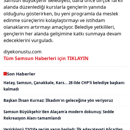
Samsun Büyükşehir Belediyesi, daha önce birçok farklı
alanda düzenlediği kurslarla gençlerin yanında
olduğunu gösterirken, bu yeni programla da meslek
edinme süreçlerini kolaylaştırmayı ve istihdam
olanaklarını artırmayı amaçlıyor. Belediye yetkilileri,
gençlerin her alanda gelişimine katkı sunmaya devam
edeceklerini vurguladı.
diyekonustu.com
Tüm Samsun Haberleri için TIKLAYIN
Son Haberler
Hatay, Samsun, Çanakkale, Kars... 28 ilde CHP'li belediye başkanı
kalmadı
Başkan İhsan Kurnaz: İlkadım'ın geleceğine yön veriyoruz
Samsun Büyükşehir'den Alaçam'a modern dokunuş: Sedde
Rekreasyon Alanı tamamlandı
Vezirköprü TSO'da seçim yarışı başladı: İlk aday Hayati Ağca'dan