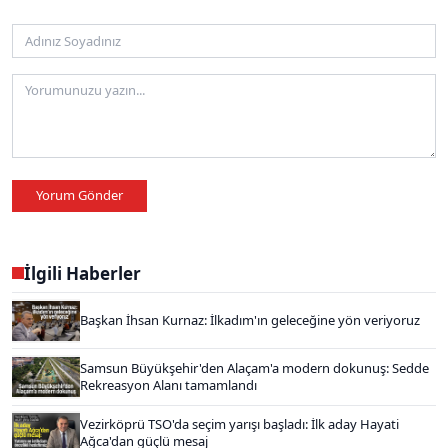
Yorum Gönder
İlgili Haberler
Başkan İhsan Kurnaz: İlkadım'ın geleceğine yön veriyoruz
Samsun Büyükşehir'den Alaçam'a modern dokunuş: Sedde
Rekreasyon Alanı tamamlandı
Vezirköprü TSO'da seçim yarışı başladı: İlk aday Hayati
Ağca'dan güçlü mesaj