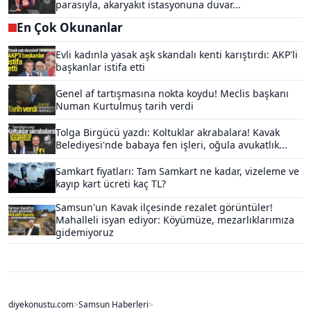
parasıyla, akaryakıt istasyonuna duvar...
En Çok Okunanlar
Evli kadınla yasak aşk skandalı kenti karıştırdı: AKP'li
başkanlar istifa etti
Genel af tartışmasına nokta koydu! Meclis başkanı
Numan Kurtulmuş tarih verdi
Tolga Birgücü yazdı: Koltuklar akrabalara! Kavak
Belediyesi'nde babaya fen işleri, oğula avukatlık...
Samkart fiyatları: Tam Samkart ne kadar, vizeleme ve
kayıp kart ücreti kaç TL?
Samsun'un Kavak ilçesinde rezalet görüntüler!
Mahalleli isyan ediyor: Köyümüze, mezarlıklarımıza
gidemiyoruz
diyekonustu.com
>
Samsun Haberleri
>