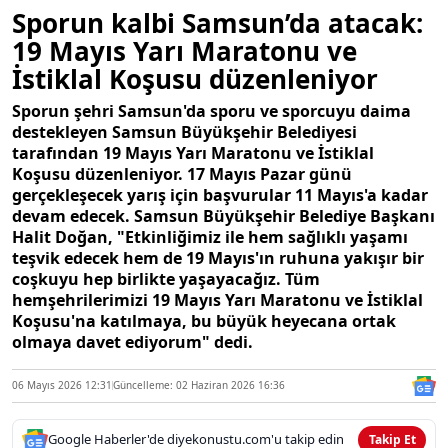
Sporun kalbi Samsun’da atacak:
19 Mayıs Yarı Maratonu ve
İstiklal Koşusu düzenleniyor
Sporun şehri Samsun'da sporu ve sporcuyu daima
destekleyen Samsun Büyükşehir Belediyesi
tarafından 19 Mayıs Yarı Maratonu ve İstiklal
Koşusu düzenleniyor. 17 Mayıs Pazar günü
gerçekleşecek yarış için başvurular 11 Mayıs'a kadar
devam edecek. Samsun Büyükşehir Belediye Başkanı
Halit Doğan, "Etkinliğimiz ile hem sağlıklı yaşamı
teşvik edecek hem de 19 Mayıs'ın ruhuna yakışır bir
coşkuyu hep birlikte yaşayacağız. Tüm
hemşehrilerimizi 19 Mayıs Yarı Maratonu ve İstiklal
Koşusu'na katılmaya, bu büyük heyecana ortak
olmaya davet ediyorum" dedi.
06 Mayıs 2026 12:31
Güncelleme: 02 Haziran 2026 16:36
Google Haberler'de diyekonustu.com'u takip edin
Takip Et