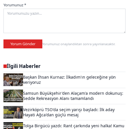
Yorumunuz *
Yorum Gönder
Yorumunuz onaylandıktan sonra yayınlanacaktır.
İlgili Haberler
Başkan İhsan Kurnaz: İlkadım'ın geleceğine yön
veriyoruz
Samsun Büyükşehir'den Alaçam'a modern dokunuş:
Sedde Rekreasyon Alanı tamamlandı
Vezirköprü TSO'da seçim yarışı başladı: İlk aday
Hayati Ağca'dan güçlü mesaj
Tolga Birgücü yazdı: Rant çarkında yeni halka! Kamu