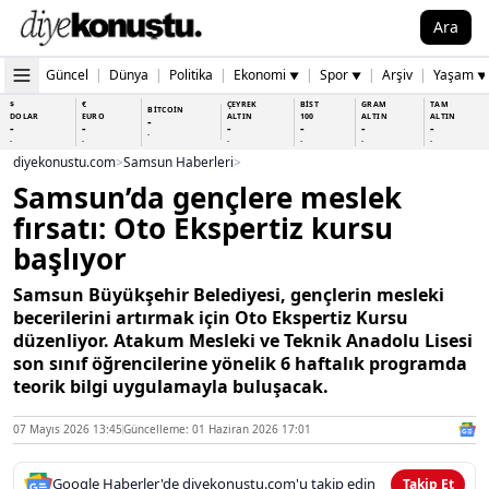
Ara
Güncel
|
Dünya
|
Politika
|
Ekonomi
|
Spor
|
Arşiv
|
Yaşam
▼
▼
▼
$
€
ÇEYREK
BİST
GRAM
TAM
BİTCOİN
DOLAR
EURO
ALTIN
100
ALTIN
ALTIN
-
-
-
-
-
-
-
-
-
-
-
-
-
-
diyekonustu.com
>
Samsun Haberleri
>
Samsun’da gençlere meslek
fırsatı: Oto Ekspertiz kursu
başlıyor
Samsun Büyükşehir Belediyesi, gençlerin mesleki
becerilerini artırmak için Oto Ekspertiz Kursu
düzenliyor. Atakum Mesleki ve Teknik Anadolu Lisesi
son sınıf öğrencilerine yönelik 6 haftalık programda
teorik bilgi uygulamayla buluşacak.
07 Mayıs 2026 13:45
Güncelleme: 01 Haziran 2026 17:01
Google Haberler'de diyekonustu.com'u takip edin
Takip Et