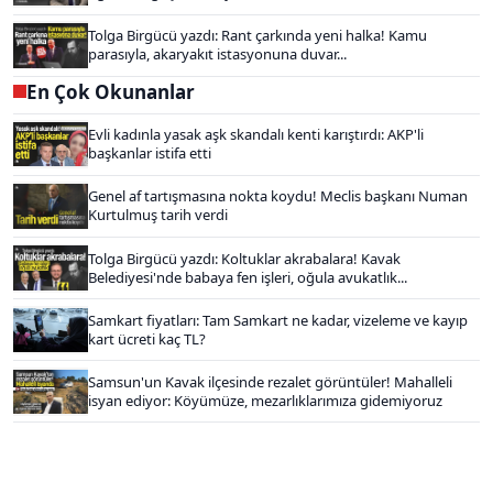
Tolga Birgücü yazdı: Rant çarkında yeni halka! Kamu
parasıyla, akaryakıt istasyonuna duvar...
En Çok Okunanlar
Evli kadınla yasak aşk skandalı kenti karıştırdı: AKP'li
başkanlar istifa etti
Genel af tartışmasına nokta koydu! Meclis başkanı Numan
Kurtulmuş tarih verdi
Tolga Birgücü yazdı: Koltuklar akrabalara! Kavak
Belediyesi'nde babaya fen işleri, oğula avukatlık...
Samkart fiyatları: Tam Samkart ne kadar, vizeleme ve kayıp
kart ücreti kaç TL?
Samsun'un Kavak ilçesinde rezalet görüntüler! Mahalleli
isyan ediyor: Köyümüze, mezarlıklarımıza gidemiyoruz