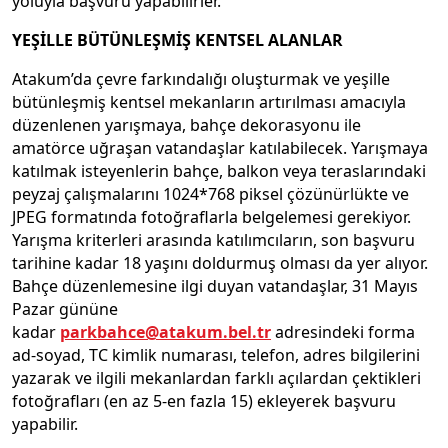
yoluyla başvuru yapabilirler.
YEŞİLLE BÜTÜNLEŞMİŞ KENTSEL ALANLAR
Atakum’da çevre farkındalığı oluşturmak ve yeşille
bütünleşmiş kentsel mekanların artırılması amacıyla
düzenlenen yarışmaya, bahçe dekorasyonu ile
amatörce uğraşan vatandaşlar katılabilecek. Yarışmaya
katılmak isteyenlerin bahçe, balkon veya teraslarındaki
peyzaj çalışmalarını 1024*768 piksel çözünürlükte ve
JPEG formatında fotoğraflarla belgelemesi gerekiyor.
Yarışma kriterleri arasında katılımcıların, son başvuru
tarihine kadar 18 yaşını doldurmuş olması da yer alıyor.
Bahçe düzenlemesine ilgi duyan vatandaşlar, 31 Mayıs
Pazar gününe
kadar
parkbahce@atakum.bel.tr
adresindeki forma
ad-soyad, TC kimlik numarası, telefon, adres bilgilerini
yazarak ve ilgili mekanlardan farklı açılardan çektikleri
fotoğrafları (en az 5-en fazla 15) ekleyerek başvuru
yapabilir.