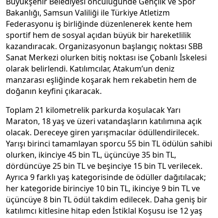
Büyükşehir Belediyesi öncülüğünde Gençlik ve Spor
Bakanlığı, Samsun Valiliği ile Türkiye Atletizm
Federasyonu iş birliğinde düzenlenerek kente hem
sportif hem de sosyal açıdan büyük bir hareketlilik
kazandıracak. Organizasyonun başlangıç noktası SBB
Sanat Merkezi olurken bitiş noktası ise Çobanlı İskelesi
olarak belirlendi. Katılımcılar, Atakum’un deniz
manzarası eşliğinde koşarak hem rekabetin hem de
doğanın keyfini çıkaracak.
Toplam 21 kilometrelik parkurda koşulacak Yarı
Maraton, 18 yaş ve üzeri vatandaşların katılımına açık
olacak. Dereceye giren yarışmacılar ödüllendirilecek.
Yarışı birinci tamamlayan sporcu 55 bin TL ödülün sahibi
olurken, ikinciye 45 bin TL, üçüncüye 35 bin TL,
dördüncüye 25 bin TL ve beşinciye 15 bin TL verilecek.
Ayrıca 9 farklı yaş kategorisinde de ödüller dağıtılacak;
her kategoride birinciye 10 bin TL, ikinciye 9 bin TL ve
üçüncüye 8 bin TL ödül takdim edilecek. Daha geniş bir
katılımcı kitlesine hitap eden İstiklal Koşusu ise 12 yaş