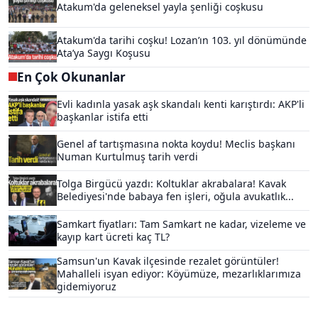
Atakum'da geleneksel yayla şenliği coşkusu
Atakum'da tarihi coşku! Lozan’ın 103. yıl dönümünde
Ata’ya Saygı Koşusu
En Çok Okunanlar
Evli kadınla yasak aşk skandalı kenti karıştırdı: AKP'li
başkanlar istifa etti
Genel af tartışmasına nokta koydu! Meclis başkanı
Numan Kurtulmuş tarih verdi
Tolga Birgücü yazdı: Koltuklar akrabalara! Kavak
Belediyesi'nde babaya fen işleri, oğula avukatlık...
Samkart fiyatları: Tam Samkart ne kadar, vizeleme ve
kayıp kart ücreti kaç TL?
Samsun'un Kavak ilçesinde rezalet görüntüler!
Mahalleli isyan ediyor: Köyümüze, mezarlıklarımıza
gidemiyoruz