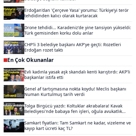
Erdoğan'dan 'Çerçeve Yasa' yorumu: Türkiye’yi terör
tehdidinden kalıcı olarak kurtaracak
Drone tehdidi... Karadeniz'de yine tansiyon yükseldi:
Türk gemisinden korku dolu anlar
CHP'li 3 belediye başkanı AKP'ye geçti: Rozetleri
Erdoğan rozet taktı
En Çok Okunanlar
Evli kadınla yasak aşk skandalı kenti karıştırdı: AKP'li
başkanlar istifa etti
Genel af tartışmasına nokta koydu! Meclis başkanı
Numan Kurtulmuş tarih verdi
Tolga Birgücü yazdı: Koltuklar akrabalara! Kavak
Belediyesi'nde babaya fen işleri, oğula avukatlık...
Samkart fiyatları: Tam Samkart ne kadar, vizeleme ve
kayıp kart ücreti kaç TL?