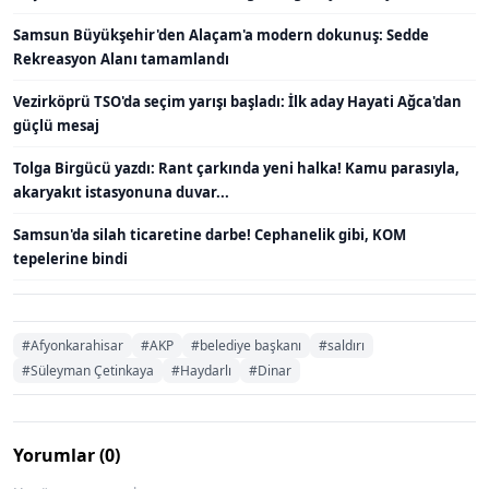
Samsun Büyükşehir'den Alaçam'a modern dokunuş: Sedde
Rekreasyon Alanı tamamlandı
Vezirköprü TSO'da seçim yarışı başladı: İlk aday Hayati Ağca'dan
güçlü mesaj
Tolga Birgücü yazdı: Rant çarkında yeni halka! Kamu parasıyla,
akaryakıt istasyonuna duvar...
Samsun'da silah ticaretine darbe! Cephanelik gibi, KOM
tepelerine bindi
#Afyonkarahisar
#AKP
#belediye başkanı
#saldırı
#Süleyman Çetinkaya
#Haydarlı
#Dinar
Yorumlar (0)