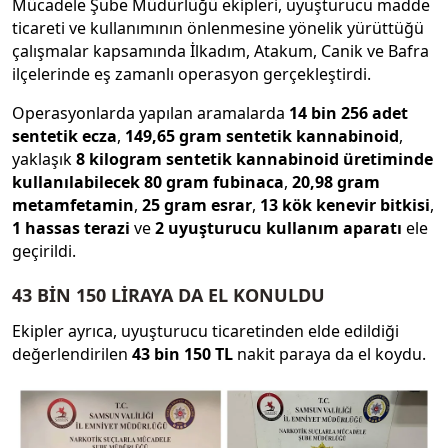
Mücadele Şube Müdürlüğü ekipleri, uyuşturucu madde
ticareti ve kullanımının önlenmesine yönelik yürüttüğü
çalışmalar kapsamında İlkadım, Atakum, Canik ve Bafra
ilçelerinde eş zamanlı operasyon gerçekleştirdi.
Operasyonlarda yapılan aramalarda
14 bin 256 adet
sentetik ecza
,
149,65 gram sentetik kannabinoid
,
yaklaşık
8 kilogram sentetik kannabinoid üretiminde
kullanılabilecek 80 gram fubinaca
,
20,98 gram
metamfetamin
,
25 gram esrar
,
13 kök kenevir bitkisi
,
1 hassas terazi
ve
2 uyuşturucu kullanım aparatı
ele
geçirildi.
43 BİN 150 LİRAYA DA EL KONULDU
Ekipler ayrıca, uyuşturucu ticaretinden elde edildiği
değerlendirilen
43 bin 150 TL
nakit paraya da el koydu.