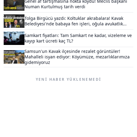
Genel af tartışmasına nokta koydu! Meclis başkanı
Numan Kurtulmuş tarih verdi
Tolga Birgücü yazdı: Koltuklar akrabalara! Kavak
Belediyesi'nde babaya fen işleri, oğula avukatlık...
Samkart fiyatları: Tam Samkart ne kadar, vizeleme ve
kayıp kart ücreti kaç TL?
Samsun'un Kavak ilçesinde rezalet görüntüler!
Mahalleli isyan ediyor: Köyümüze, mezarlıklarımıza
gidemiyoruz
YENI HABER YÜKLENEMEDI