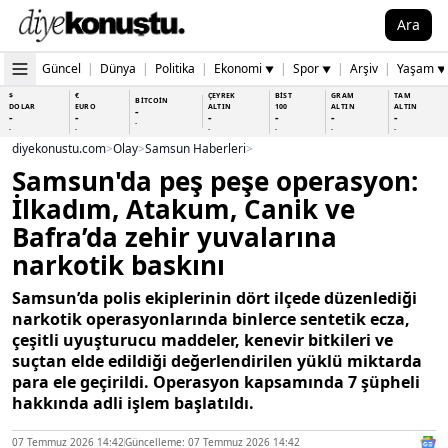
Ara
Güncel
|
Dünya
|
Politika
|
Ekonomi
|
Spor
|
Arşiv
|
Yaşam
▼
▼
▼
$
€
ÇEYREK
BİST
GRAM
TAM
BİTCOİN
DOLAR
EURO
ALTIN
100
ALTIN
ALTIN
-
-
-
-
-
-
-
-
-
-
-
-
-
-
diyekonustu.com
>
Olay
>
Samsun Haberleri
>
Samsun'da peş peşe operasyon:
İlkadım, Atakum, Canik ve
Bafra’da zehir yuvalarına
narkotik baskını
Samsun’da polis ekiplerinin dört ilçede düzenlediği
narkotik operasyonlarında binlerce sentetik ecza,
çeşitli uyuşturucu maddeler, kenevir bitkileri ve
suçtan elde edildiği değerlendirilen yüklü miktarda
para ele geçirildi. Operasyon kapsamında 7 şüpheli
hakkında adli işlem başlatıldı.
07 Temmuz 2026 14:42
Güncelleme: 07 Temmuz 2026 14:42