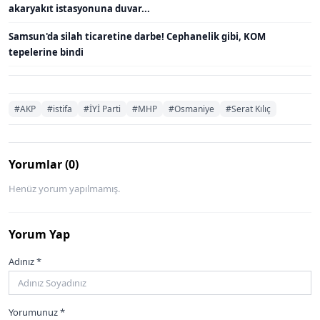
akaryakıt istasyonuna duvar...
Samsun'da silah ticaretine darbe! Cephanelik gibi, KOM
tepelerine bindi
#AKP
#istifa
#İYİ Parti
#MHP
#Osmaniye
#Serat Kılıç
Yorumlar (0)
Henüz yorum yapılmamış.
Yorum Yap
Adınız *
Yorumunuz *