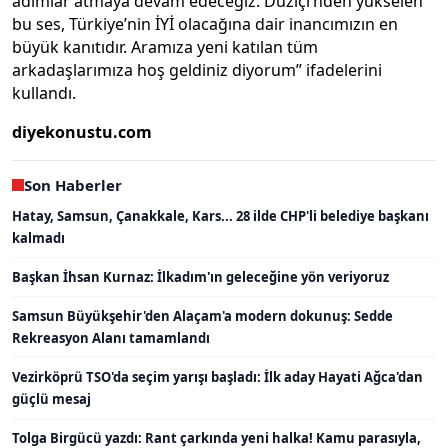
adımlar atmaya devam edeceğiz. Düziçi’nden yükselen
bu ses, Türkiye’nin İYİ olacağına dair inancımızın en
büyük kanıtıdır. Aramıza yeni katılan tüm
arkadaşlarımıza hoş geldiniz diyorum” ifadelerini
kullandı.
diyekonustu.com
Son Haberler
Hatay, Samsun, Çanakkale, Kars... 28 ilde CHP'li belediye başkanı
kalmadı
Başkan İhsan Kurnaz: İlkadım'ın geleceğine yön veriyoruz
Samsun Büyükşehir'den Alaçam'a modern dokunuş: Sedde
Rekreasyon Alanı tamamlandı
Vezirköprü TSO'da seçim yarışı başladı: İlk aday Hayati Ağca'dan
güçlü mesaj
Tolga Birgücü yazdı: Rant çarkında yeni halka! Kamu parasıyla,