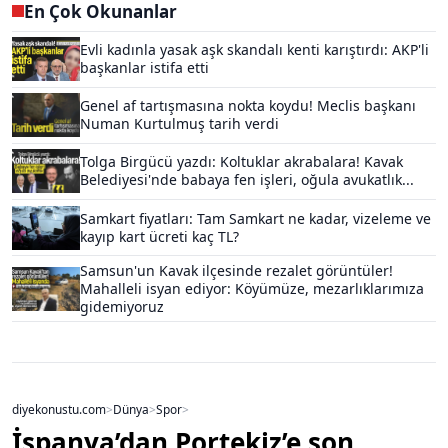
En Çok Okunanlar
Evli kadınla yasak aşk skandalı kenti karıştırdı: AKP'li
başkanlar istifa etti
Genel af tartışmasına nokta koydu! Meclis başkanı
Numan Kurtulmuş tarih verdi
Tolga Birgücü yazdı: Koltuklar akrabalara! Kavak
Belediyesi'nde babaya fen işleri, oğula avukatlık...
Samkart fiyatları: Tam Samkart ne kadar, vizeleme ve
kayıp kart ücreti kaç TL?
Samsun'un Kavak ilçesinde rezalet görüntüler!
Mahalleli isyan ediyor: Köyümüze, mezarlıklarımıza
gidemiyoruz
diyekonustu.com
>
Dünya
>
Spor
>
İspanya’dan Portekiz’e son