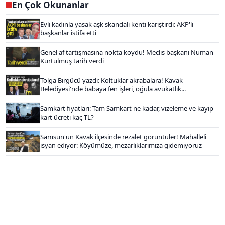
En Çok Okunanlar
Evli kadınla yasak aşk skandalı kenti karıştırdı: AKP'li
başkanlar istifa etti
Genel af tartışmasına nokta koydu! Meclis başkanı Numan
Kurtulmuş tarih verdi
Tolga Birgücü yazdı: Koltuklar akrabalara! Kavak
Belediyesi'nde babaya fen işleri, oğula avukatlık...
Samkart fiyatları: Tam Samkart ne kadar, vizeleme ve kayıp
kart ücreti kaç TL?
Samsun'un Kavak ilçesinde rezalet görüntüler! Mahalleli
isyan ediyor: Köyümüze, mezarlıklarımıza gidemiyoruz