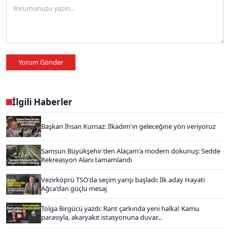
Yorum Gönder
İlgili Haberler
Başkan İhsan Kurnaz: İlkadım'ın geleceğine yön veriyoruz
Samsun Büyükşehir'den Alaçam'a modern dokunuş: Sedde
Rekreasyon Alanı tamamlandı
Vezirköprü TSO'da seçim yarışı başladı: İlk aday Hayati
Ağca'dan güçlü mesaj
Tolga Birgücü yazdı: Rant çarkında yeni halka! Kamu
parasıyla, akaryakıt istasyonuna duvar...