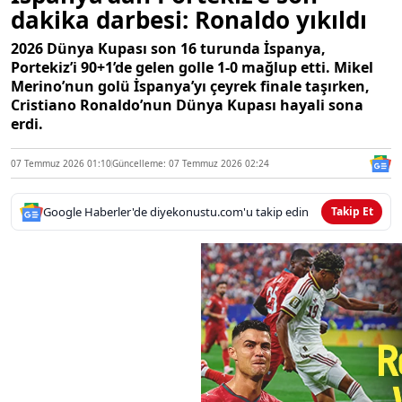
dakika darbesi: Ronaldo yıkıldı
2026 Dünya Kupası son 16 turunda İspanya,
Portekiz’i 90+1’de gelen golle 1-0 mağlup etti. Mikel
Merino’nun golü İspanya’yı çeyrek finale taşırken,
Cristiano Ronaldo’nun Dünya Kupası hayali sona
erdi.
07 Temmuz 2026 01:10
Güncelleme: 07 Temmuz 2026 02:24
Google Haberler'de diyekonustu.com'u takip edin
Takip Et