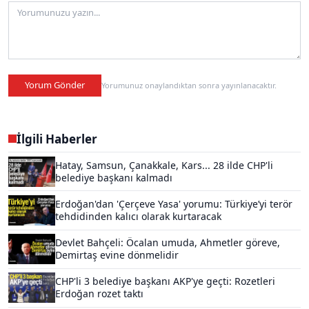
Yorum Gönder
Yorumunuz onaylandıktan sonra yayınlanacaktır.
İlgili Haberler
Hatay, Samsun, Çanakkale, Kars... 28 ilde CHP'li
belediye başkanı kalmadı
Erdoğan'dan 'Çerçeve Yasa' yorumu: Türkiye’yi terör
tehdidinden kalıcı olarak kurtaracak
Devlet Bahçeli: Öcalan umuda, Ahmetler göreve,
Demirtaş evine dönmelidir
CHP'li 3 belediye başkanı AKP'ye geçti: Rozetleri
Erdoğan rozet taktı