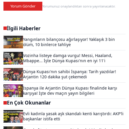
Yorum Gönder
Yorumunuz onaylandıktan sonra yayınlanacaktır.
İlgili Haberler
Yangınların bilançosu ağırlaşıyor! Yaklaşık 3 bin
ölüm, 10 binlerce tahliye
Vozinha listeye damga vurgu! Messi, Haaland,
Mbappe... İşte Dünya Kupası'nın en iyi 11'i
Dünya Kupası'nın sahibi İspanya: Tarih yazdılar!
Arjantin 120 dakika şut çekemedi
İspanya ile Arjantin Dünya Kupası finalinde karşı
karşıya! İşte dev maçın yayın bilgileri
En Çok Okunanlar
Evli kadınla yasak aşk skandalı kenti karıştırdı: AKP'li
başkanlar istifa etti