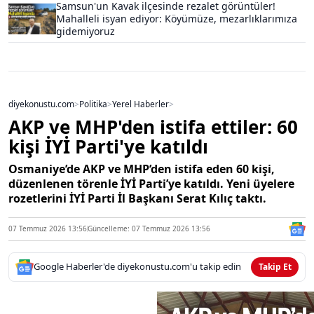
Samsun'un Kavak ilçesinde rezalet görüntüler!
Mahalleli isyan ediyor: Köyümüze, mezarlıklarımıza
gidemiyoruz
diyekonustu.com
>
Politika
>
Yerel Haberler
>
AKP ve MHP'den istifa ettiler: 60
kişi İYİ Parti'ye katıldı
Osmaniye’de AKP ve MHP’den istifa eden 60 kişi,
düzenlenen törenle İYİ Parti’ye katıldı. Yeni üyelere
rozetlerini İYİ Parti İl Başkanı Serat Kılıç taktı.
07 Temmuz 2026 13:56
Güncelleme: 07 Temmuz 2026 13:56
Google Haberler'de diyekonustu.com'u takip edin
Takip Et