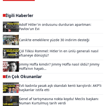
İlgili Haberler
Adolf Hitler'in ordusunu durduran apartman:
Pavlov'un Evi
Canik'te emeklilere yüzde 30 indirim desteği
Çöl Tilkisi Rommel: Hitler'in en ünlü generali nasıl
efsaneye dönüştü?
Jimmy Hoffa kimdir? Jimmy Hoffa nasıl öldü? Jimmy
Hoffa’nın hayatı…
En Çok Okunanlar
Evli kadınla yasak aşk skandalı kenti karıştırdı: AKP'li
başkanlar istifa etti
Genel af tartışmasına nokta koydu! Meclis başkanı
Numan Kurtulmuş tarih verdi