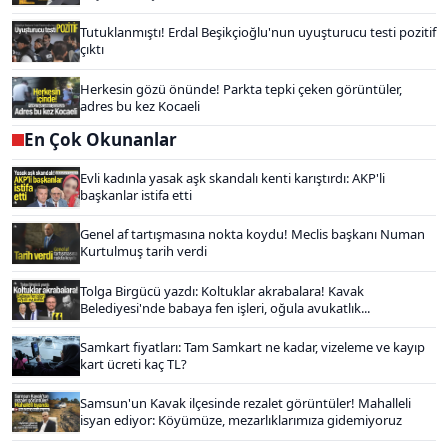
Tutuklanmıştı! Erdal Beşikçioğlu'nun uyuşturucu testi pozitif
çıktı
Herkesin gözü önünde! Parkta tepki çeken görüntüler,
adres bu kez Kocaeli
En Çok Okunanlar
Evli kadınla yasak aşk skandalı kenti karıştırdı: AKP'li
başkanlar istifa etti
Genel af tartışmasına nokta koydu! Meclis başkanı Numan
Kurtulmuş tarih verdi
Tolga Birgücü yazdı: Koltuklar akrabalara! Kavak
Belediyesi'nde babaya fen işleri, oğula avukatlık...
Samkart fiyatları: Tam Samkart ne kadar, vizeleme ve kayıp
kart ücreti kaç TL?
Samsun'un Kavak ilçesinde rezalet görüntüler! Mahalleli
isyan ediyor: Köyümüze, mezarlıklarımıza gidemiyoruz