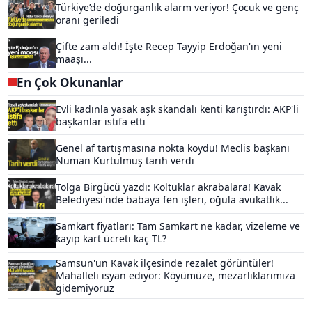
Türkiye’de doğurganlık alarm veriyor! Çocuk ve genç
oranı geriledi
Çifte zam aldı! İşte Recep Tayyip Erdoğan'ın yeni
maaşı...
En Çok Okunanlar
Evli kadınla yasak aşk skandalı kenti karıştırdı: AKP'li
başkanlar istifa etti
Genel af tartışmasına nokta koydu! Meclis başkanı
Numan Kurtulmuş tarih verdi
Tolga Birgücü yazdı: Koltuklar akrabalara! Kavak
Belediyesi'nde babaya fen işleri, oğula avukatlık...
Samkart fiyatları: Tam Samkart ne kadar, vizeleme ve
kayıp kart ücreti kaç TL?
Samsun'un Kavak ilçesinde rezalet görüntüler!
Mahalleli isyan ediyor: Köyümüze, mezarlıklarımıza
gidemiyoruz