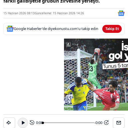
farklı galibiyetle grubun zirvesine yerleşti.
15 Haziran 2026 08:13
Güncelleme: 15 Haziran 2026 14:26
Google Haberler'de diyekonustu.com'u takip edin
Takip Et
0:00
-0:00
15
15