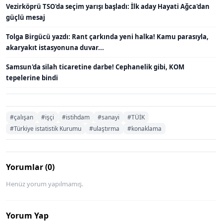
Vezirköprü TSO'da seçim yarışı başladı: İlk aday Hayati Ağca'dan
güçlü mesaj
Tolga Birgücü yazdı: Rant çarkında yeni halka! Kamu parasıyla,
akaryakıt istasyonuna duvar...
Samsun'da silah ticaretine darbe! Cephanelik gibi, KOM
tepelerine bindi
#çalışan
#işçi
#istihdam
#sanayi
#TÜİK
#Türkiye istatistik Kurumu
#ulaştırma
#konaklama
Yorumlar (0)
Henüz yorum yapılmamış.
Yorum Yap