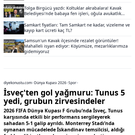
Tolga Birgücü yazdı: Koltuklar akrabalara! Kavak
Belediyesi'nde babaya fen işleri, oğula avukatlık...
Samkart fiyatları: Tam Samkart ne kadar, vizeleme ve
kayıp kart ücreti kaç TL?
Samsun'un Kavak ilçesinde rezalet görüntüler!
Mahalleli isyan ediyor: Köyümüze, mezarlıklarımıza
gidemiyoruz
diyekonustu.com
>
Dünya Kupası 2026
>
Spor
>
İsveç'ten gol yağmuru: Tunus 5
yedi, grubun zirvesindeler
2026 FIFA Dünya Kupası F Grubu’nda İsveç, Tunus
karşısında etkili bir performans sergileyerek
sahadan 5-1 galip ayrıldı. Monterrey Stadı’nda
oynanan mücadelede İskandinav temsilcisi, aldığı