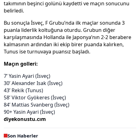
takımının beşinci golünü kaydetti ve maçın sonucunu
belirledi.
Bu sonuçla İsveç, F Grubu’nda ilk maçlar sonunda 3
puanla liderlik koltuğuna oturdu. Grubun diğer
karşılaşmasında Hollanda ile Japonya’nın 2-2 berabere
kalmasının ardından iki ekip birer puanda kalırken,
Tunus ise turnuvaya puansız başladı.
Maçın golleri:
7’ Yasin Ayari (İsveç)
30’ Alexander Isak (İsveç)
43’ Rekik (Tunus)
58’ Viktor Gyökeres (İsveç)
84’ Mattias Svanberg (İsveç)
90+ Yasin Ayari (İsveç)
diyekonustu.cım
Son Haberler