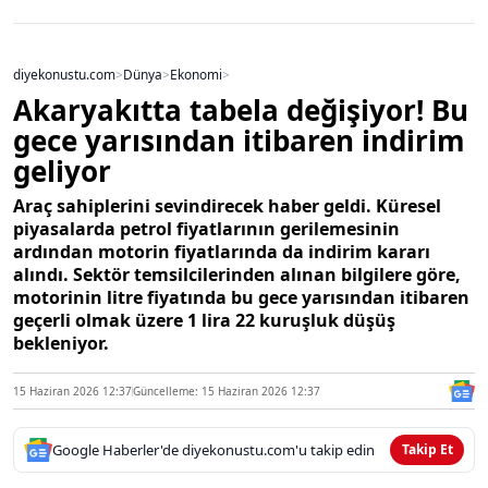
diyekonustu.com
>
Dünya
>
Ekonomi
>
Akaryakıtta tabela değişiyor! Bu
gece yarısından itibaren indirim
geliyor
Araç sahiplerini sevindirecek haber geldi. Küresel
piyasalarda petrol fiyatlarının gerilemesinin
ardından motorin fiyatlarında da indirim kararı
alındı. Sektör temsilcilerinden alınan bilgilere göre,
motorinin litre fiyatında bu gece yarısından itibaren
geçerli olmak üzere 1 lira 22 kuruşluk düşüş
bekleniyor.
15 Haziran 2026 12:37
Güncelleme: 15 Haziran 2026 12:37
Google Haberler'de diyekonustu.com'u takip edin
Takip Et