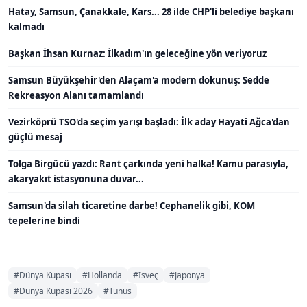
Hatay, Samsun, Çanakkale, Kars... 28 ilde CHP'li belediye başkanı
kalmadı
Başkan İhsan Kurnaz: İlkadım'ın geleceğine yön veriyoruz
Samsun Büyükşehir'den Alaçam'a modern dokunuş: Sedde
Rekreasyon Alanı tamamlandı
Vezirköprü TSO'da seçim yarışı başladı: İlk aday Hayati Ağca'dan
güçlü mesaj
Tolga Birgücü yazdı: Rant çarkında yeni halka! Kamu parasıyla,
akaryakıt istasyonuna duvar...
Samsun'da silah ticaretine darbe! Cephanelik gibi, KOM
tepelerine bindi
#Dünya Kupası
#Hollanda
#İsveç
#Japonya
#Dünya Kupası 2026
#Tunus