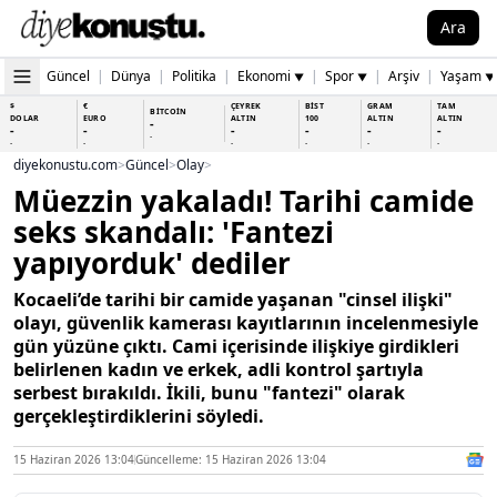
Ara
Güncel
|
Dünya
|
Politika
|
Ekonomi
|
Spor
|
Arşiv
|
Yaşam
▼
▼
▼
$
€
ÇEYREK
BİST
GRAM
TAM
BİTCOİN
DOLAR
EURO
ALTIN
100
ALTIN
ALTIN
-
-
-
-
-
-
-
-
-
-
-
-
-
-
diyekonustu.com
>
Güncel
>
Olay
>
Müezzin yakaladı! Tarihi camide
seks skandalı: 'Fantezi
yapıyorduk' dediler
Kocaeli’de tarihi bir camide yaşanan "cinsel ilişki"
olayı, güvenlik kamerası kayıtlarının incelenmesiyle
gün yüzüne çıktı. Cami içerisinde ilişkiye girdikleri
belirlenen kadın ve erkek, adli kontrol şartıyla
serbest bırakıldı. İkili, bunu "fantezi" olarak
gerçekleştirdiklerini söyledi.
15 Haziran 2026 13:04
Güncelleme: 15 Haziran 2026 13:04