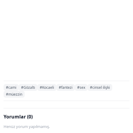
#cami
#Gözaltı
#Kocaeli
#fantezi
#sex
#cinsel ilişki
#müezzin
Yorumlar (0)
Henüz yorum yapılmamış.