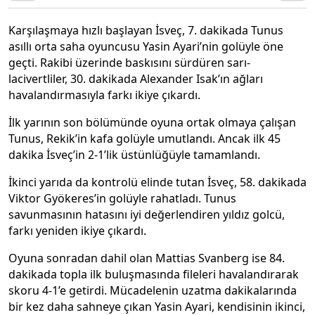
Karşılaşmaya hızlı başlayan İsveç, 7. dakikada Tunus
asıllı orta saha oyuncusu Yasin Ayari’nin golüyle öne
geçti. Rakibi üzerinde baskısını sürdüren sarı-
lacivertliler, 30. dakikada Alexander Isak’ın ağları
havalandırmasıyla farkı ikiye çıkardı.
İlk yarının son bölümünde oyuna ortak olmaya çalışan
Tunus, Rekik’in kafa golüyle umutlandı. Ancak ilk 45
dakika İsveç’in 2-1’lik üstünlüğüyle tamamlandı.
İkinci yarıda da kontrolü elinde tutan İsveç, 58. dakikada
Viktor Gyökeres’in golüyle rahatladı. Tunus
savunmasının hatasını iyi değerlendiren yıldız golcü,
farkı yeniden ikiye çıkardı.
Oyuna sonradan dahil olan Mattias Svanberg ise 84.
dakikada topla ilk buluşmasında fileleri havalandırarak
skoru 4-1’e getirdi. Mücadelenin uzatma dakikalarında
bir kez daha sahneye çıkan Yasin Ayari, kendisinin ikinci,