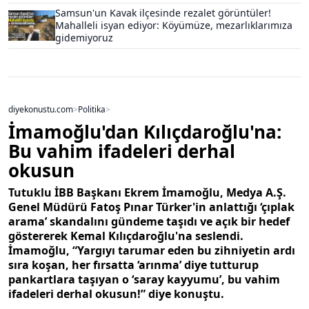
Samsun'un Kavak ilçesinde rezalet görüntüler!
Mahalleli isyan ediyor: Köyümüze, mezarlıklarımıza
gidemiyoruz
diyekonustu.com
>
Politika
>
İmamoğlu'dan Kılıçdaroğlu'na:
Bu vahim ifadeleri derhal
okusun
Tutuklu İBB Başkanı Ekrem İmamoğlu, Medya A.Ş.
Genel Müdürü Fatoş Pınar Türker'in anlattığı ‘çıplak
arama’ skandalını gündeme taşıdı ve açık bir hedef
göstererek Kemal Kılıçdaroğlu'na seslendi.
İmamoğlu, “Yargıyı tarumar eden bu zihniyetin ardı
sıra koşan, her fırsatta ‘arınma’ diye tutturup
pankartlara taşıyan o ‘saray kayyumu’, bu vahim
ifadeleri derhal okusun!” diye konuştu.