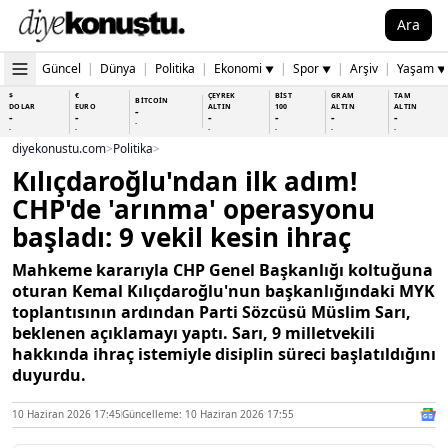
Ara
Güncel
|
Dünya
|
Politika
|
Ekonomi
|
Spor
|
Arşiv
|
Yaşam
▼
▼
▼
$
€
ÇEYREK
BİST
GRAM
TAM
BİTCOİN
DOLAR
EURO
ALTIN
100
ALTIN
ALTIN
-
-
-
-
-
-
-
-
-
-
-
-
-
-
diyekonustu.com
>
Politika
>
Kılıçdaroğlu'ndan ilk adım!
CHP'de 'arınma' operasyonu
başladı: 9 vekil kesin ihraç
Mahkeme kararıyla CHP Genel Başkanlığı koltuğuna
oturan Kemal Kılıçdaroğlu'nun başkanlığındaki MYK
toplantısının ardından Parti Sözcüsü Müslim Sarı,
beklenen açıklamayı yaptı. Sarı, 9 milletvekili
hakkında ihraç istemiyle disiplin süreci başlatıldığını
duyurdu.
10 Haziran 2026 17:45
Güncelleme: 10 Haziran 2026 17:55