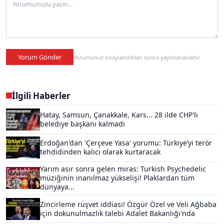
Yorum Gönder
Yorumunuz onaylandıktan sonra yayınlanacaktır.
İlgili Haberler
Hatay, Samsun, Çanakkale, Kars... 28 ilde CHP'li
belediye başkanı kalmadı
Erdoğan'dan 'Çerçeve Yasa' yorumu: Türkiye’yi terör
tehdidinden kalıcı olarak kurtaracak
Yarım asır sonra gelen miras: Turkish Psychedelic
müziğinin inanılmaz yükselişi! Plaklardan tüm
dünyaya...
Zincirleme rüşvet iddiası! Özgür Özel ve Veli Ağbaba
için dokunulmazlık talebi Adalet Bakanlığı'nda