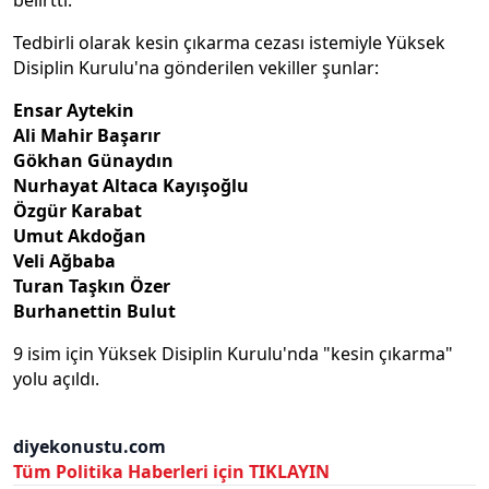
belirtti.
Tedbirli olarak kesin çıkarma cezası istemiyle Yüksek
Disiplin Kurulu'na gönderilen vekiller şunlar:
Ensar Aytekin
Ali Mahir Başarır
Gökhan Günaydın
Nurhayat Altaca Kayışoğlu
Özgür Karabat
Umut Akdoğan
Veli Ağbaba
Turan Taşkın Özer
Burhanettin Bulut
9 isim için Yüksek Disiplin Kurulu'nda "kesin çıkarma"
yolu açıldı.
diyekonustu.com
Tüm Politika Haberleri için TIKLAYIN