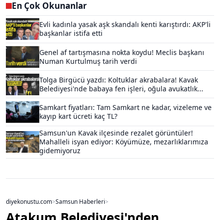
En Çok Okunanlar
Evli kadınla yasak aşk skandalı kenti karıştırdı: AKP'li
başkanlar istifa etti
Genel af tartışmasına nokta koydu! Meclis başkanı
Numan Kurtulmuş tarih verdi
Tolga Birgücü yazdı: Koltuklar akrabalara! Kavak
Belediyesi'nde babaya fen işleri, oğula avukatlık...
Samkart fiyatları: Tam Samkart ne kadar, vizeleme ve
kayıp kart ücreti kaç TL?
Samsun'un Kavak ilçesinde rezalet görüntüler!
Mahalleli isyan ediyor: Köyümüze, mezarlıklarımıza
gidemiyoruz
diyekonustu.com
>
Samsun Haberleri
>
Atakum Belediyesi'nden