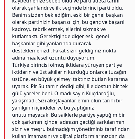
kaybetmenize sebep oldu ve parti adeta tarihi
olarak şahlandı ve ilk seçimde birinci parti oldu.
Benim sizden beklediğim, eski bir genel başkan
olarak partinizin başarısı için, bu genç ve başarılı
kadroyu tebrik etmek, ellerini sıkmak ve
kutlamaktı. Gerektiğinde diğer eski genel
başkanlar gibi yanlarında durarak
desteklemenizdi. Fakat sizin geldiğiniz nokta
adına maalesef üzüntü duyuyorum.
Türkiye birincisi olmuş iktidara yürüyen partiye
iktidarın ve üst akılların kurduğu onlarca tuzağın
üstüne, en büyük çelmeyi taktınız butlan kararına
uyarak. Pir Sultan’ın dediği gibi, ille dostun bir tek
gülü yareler beni. Olmadı sayın Kılıçdaroğlu,
yakışmadı. Sizi alkışlayanlar emin olun tarihi bir
yanılgının içindeler ve bu yaptığınız
unutulmayacak. Bu saiklerle partiye yaptığım bir
çok şarkımın içinde, adınızın geçtiği şarkılarımın
sizin ve meşru bulmadığım yönetiminiz tarafından
kullanılmamasını ve dijital platformlarınızdan da