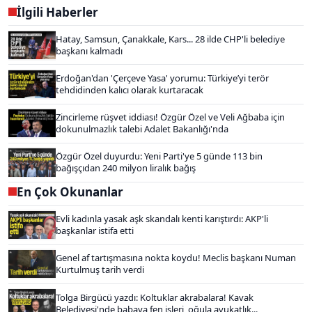
İlgili Haberler
Hatay, Samsun, Çanakkale, Kars... 28 ilde CHP'li belediye
başkanı kalmadı
Erdoğan'dan 'Çerçeve Yasa' yorumu: Türkiye’yi terör
tehdidinden kalıcı olarak kurtaracak
Zincirleme rüşvet iddiası! Özgür Özel ve Veli Ağbaba için
dokunulmazlık talebi Adalet Bakanlığı'nda
Özgür Özel duyurdu: Yeni Parti'ye 5 günde 113 bin
bağışçıdan 240 milyon liralık bağış
En Çok Okunanlar
Evli kadınla yasak aşk skandalı kenti karıştırdı: AKP'li
başkanlar istifa etti
Genel af tartışmasına nokta koydu! Meclis başkanı Numan
Kurtulmuş tarih verdi
Tolga Birgücü yazdı: Koltuklar akrabalara! Kavak
Belediyesi'nde babaya fen işleri, oğula avukatlık...