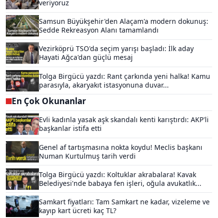
veriyoruz
Samsun Büyükşehir'den Alaçam'a modern dokunuş:
Sedde Rekreasyon Alanı tamamlandı
Vezirköprü TSO'da seçim yarışı başladı: İlk aday
Hayati Ağca'dan güçlü mesaj
Tolga Birgücü yazdı: Rant çarkında yeni halka! Kamu
parasıyla, akaryakıt istasyonuna duvar...
En Çok Okunanlar
Evli kadınla yasak aşk skandalı kenti karıştırdı: AKP'li
başkanlar istifa etti
Genel af tartışmasına nokta koydu! Meclis başkanı
Numan Kurtulmuş tarih verdi
Tolga Birgücü yazdı: Koltuklar akrabalara! Kavak
Belediyesi'nde babaya fen işleri, oğula avukatlık...
Samkart fiyatları: Tam Samkart ne kadar, vizeleme ve
kayıp kart ücreti kaç TL?