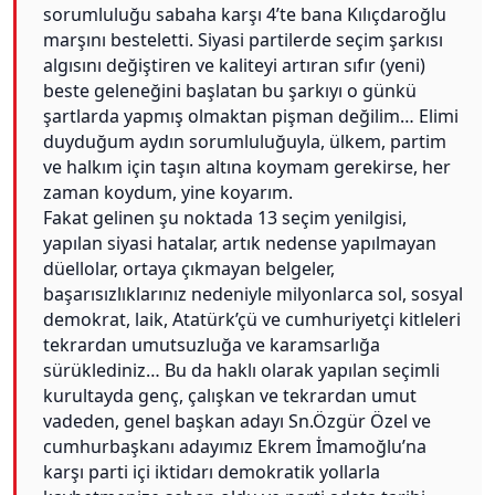
sorumluluğu sabaha karşı 4’te bana Kılıçdaroğlu
marşını besteletti. Siyasi partilerde seçim şarkısı
algısını değiştiren ve kaliteyi artıran sıfır (yeni)
beste geleneğini başlatan bu şarkıyı o günkü
şartlarda yapmış olmaktan pişman değilim… Elimi
duyduğum aydın sorumluluğuyla, ülkem, partim
ve halkım için taşın altına koymam gerekirse, her
zaman koydum, yine koyarım.
Fakat gelinen şu noktada 13 seçim yenilgisi,
yapılan siyasi hatalar, artık nedense yapılmayan
düellolar, ortaya çıkmayan belgeler,
başarısızlıklarınız nedeniyle milyonlarca sol, sosyal
demokrat, laik, Atatürk’çü ve cumhuriyetçi kitleleri
tekrardan umutsuzluğa ve karamsarlığa
sürüklediniz… Bu da haklı olarak yapılan seçimli
kurultayda genç, çalışkan ve tekrardan umut
vadeden, genel başkan adayı Sn.Özgür Özel ve
cumhurbaşkanı adayımız Ekrem İmamoğlu’na
karşı parti içi iktidarı demokratik yollarla