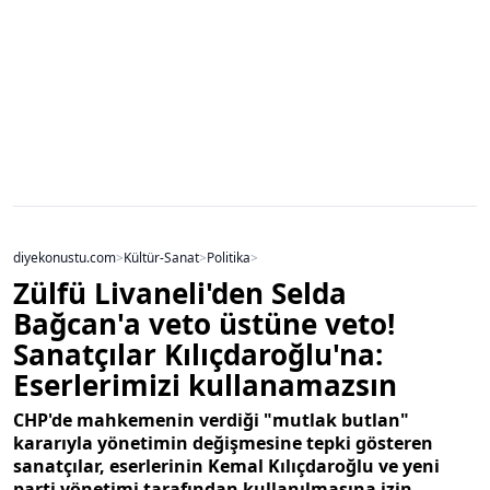
diyekonustu.com
>
Kültür-Sanat
>
Politika
>
Zülfü Livaneli'den Selda
Bağcan'a veto üstüne veto!
Sanatçılar Kılıçdaroğlu'na:
Eserlerimizi kullanamazsın
CHP'de mahkemenin verdiği "mutlak butlan"
kararıyla yönetimin değişmesine tepki gösteren
sanatçılar, eserlerinin Kemal Kılıçdaroğlu ve yeni
parti yönetimi tarafından kullanılmasına izin