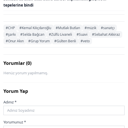
tepelerine bindi
#CHP
#Kemal Kılıçdaroğlu
#Mutlak Butlan
#müzik
#sanatçı
#şarkı
#Selda Bağcan
#Zülfü Livaneli
#Suavi
#Sebahat Akkiraz
#Onur Akın
#Grup Yorum
#Gülten Benli
#veto
Yorumlar (0)
Henüz yorum yapılmamış.
Yorum Yap
Adınız *
Yorumunuz *