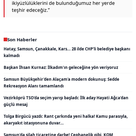
ikiyüzlülüklerini de bulunduğumuz her yerde
teşhir edeceğiz.”
Son Haberler
Hatay, Samsun, Çanakkale, Kars... 28 ilde CHP'li belediye başkanı
kalmadı
Başkan İhsan Kurnaz: İlkadım'ın geleceğine yön veriyoruz
Samsun Büyükşehir'den Alaçam'a modern dokunuş: Sedde
Rekreasyon Alanı tamamlandı
Vezirköprü TSO'da seçim yarışı başladı: İlk aday Hayati Ağca'dan
güçlü mesaj
Tolga Birgücü yazdı: Rant çarkında yeni halka! Kamu parasıyla,
akaryakıt istasyonuna duvar...
Samsun'da silah ticaretine darbe! Cephanelik gibi, KOM