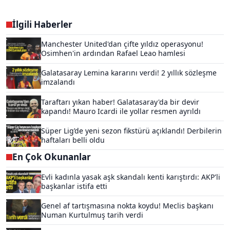
İlgili Haberler
Manchester United'dan çifte yıldız operasyonu!
Osimhen'in ardından Rafael Leao hamlesi
Galatasaray Lemina kararını verdi! 2 yıllık sözleşme
imzalandı
Taraftarı yıkan haber! Galatasaray'da bir devir
kapandı! Mauro Icardi ile yollar resmen ayrıldı
Süper Lig’de yeni sezon fikstürü açıklandı! Derbilerin
haftaları belli oldu
En Çok Okunanlar
Evli kadınla yasak aşk skandalı kenti karıştırdı: AKP'li
başkanlar istifa etti
Genel af tartışmasına nokta koydu! Meclis başkanı
Numan Kurtulmuş tarih verdi