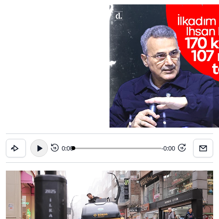
0:00
-0:00
15
15