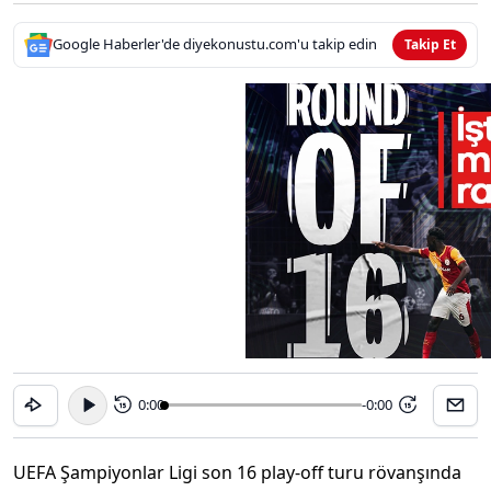
Google Haberler'de diyekonustu.com'u takip edin
Takip Et
0:00
-0:00
15
15
UEFA Şampiyonlar Ligi son 16 play-off turu rövanşında