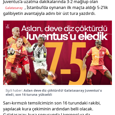
Juventus’a uzatma dakikalarında 3-2 mağlup olan
, İstanbul’da oynanan ilk maçta aldığı 5-2’lik
Galatasaray
galibiyetin avantajıyla adını bir üst tura yazdırdı.
İlgili haber:
Aslan deve diz çöktürdü! Galatasaray Juventus’u
eledi, son 16 turuna yükseldi
Sarı-kırmızılı temsilcimizin son 16 turundaki rakibi,
yapılacak kura çekiminin ardından belli olacak.
Galatasaray, kura sonucunda Liverpool ya da