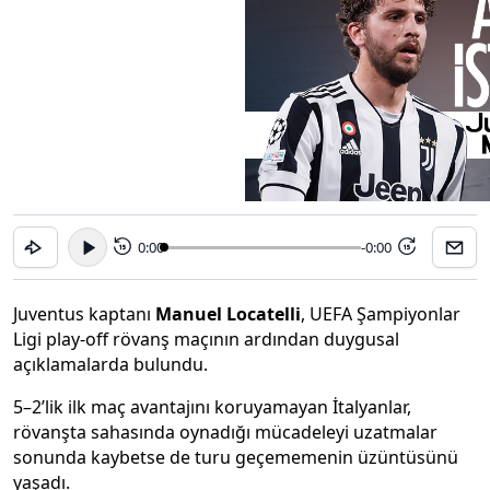
0:00
-0:00
15
15
Juventus kaptanı
Manuel Locatelli
, UEFA Şampiyonlar
Ligi play-off rövanş maçının ardından duygusal
açıklamalarda bulundu.
5–2’lik ilk maç avantajını koruyamayan İtalyanlar,
rövanşta sahasında oynadığı mücadeleyi uzatmalar
sonunda kaybetse de turu geçememenin üzüntüsünü
yaşadı.