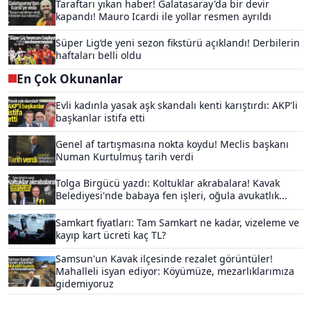
Taraftarı yıkan haber! Galatasaray'da bir devir
kapandı! Mauro Icardi ile yollar resmen ayrıldı
Süper Lig’de yeni sezon fikstürü açıklandı! Derbilerin
haftaları belli oldu
En Çok Okunanlar
Evli kadınla yasak aşk skandalı kenti karıştırdı: AKP'li
başkanlar istifa etti
Genel af tartışmasına nokta koydu! Meclis başkanı
Numan Kurtulmuş tarih verdi
Tolga Birgücü yazdı: Koltuklar akrabalara! Kavak
Belediyesi'nde babaya fen işleri, oğula avukatlık...
Samkart fiyatları: Tam Samkart ne kadar, vizeleme ve
kayıp kart ücreti kaç TL?
Samsun'un Kavak ilçesinde rezalet görüntüler!
Mahalleli isyan ediyor: Köyümüze, mezarlıklarımıza
gidemiyoruz