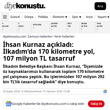
Ara
Güncel
|
Dünya
|
Politika
|
Ekonomi
|
Spor
|
Arşiv
|
Yaşam
▼
▼
▼
$
€
ÇEYREK
BİST
GRAM
TAM
BİTCOİN
DOLAR
EURO
ALTIN
100
ALTIN
ALTIN
-
-
-
-
-
-
-
-
-
-
-
-
-
-
diyekonustu.com
>
Samsun Haberleri
>
Yerel Haberler
>
İhsan Kurnaz açıkladı:
İlkadım’da 170 kilometre yol,
107 milyon TL tasarruf
İlkadım Belediye Başkanı İhsan Kurnaz, “İlçemizde
öz kaynaklarımızı kullanarak toplam 170 kilometre
yol çalışması yaptık. Bu işlerimizden 107 milyon 292
bin TL’lik tasarruf sağladık” diye konuştu.
26 Şubat 2026 12:40
Güncelleme: 01 Haziran 2026 15:08
Google Haberler'de diyekonustu.com'u takip edin
Takip Et