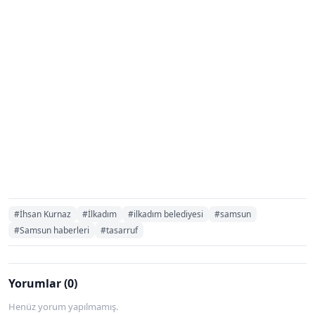
#İhsan Kurnaz
#İlkadım
#ilkadım belediyesi
#samsun
#Samsun haberleri
#tasarruf
Yorumlar (0)
Henüz yorum yapılmamış.