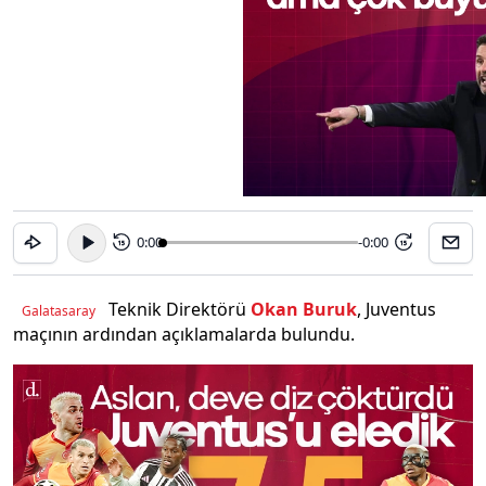
0:00
-0:00
15
15
Teknik Direktörü
Okan Buruk
, Juventus
Galatasaray
maçının ardından açıklamalarda bulundu.