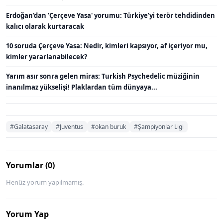
Erdoğan'dan 'Çerçeve Yasa' yorumu: Türkiye’yi terör tehdidinden
kalıcı olarak kurtaracak
10 soruda Çerçeve Yasa: Nedir, kimleri kapsıyor, af içeriyor mu,
kimler yararlanabilecek?
Yarım asır sonra gelen miras: Turkish Psychedelic müziğinin
inanılmaz yükselişi! Plaklardan tüm dünyaya...
#Galatasaray
#Juventus
#okan buruk
#Şampiyonlar Ligi
Yorumlar (0)
Henüz yorum yapılmamış.
Yorum Yap