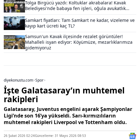
Tolga Birgücü yazdı: Koltuklar akrabalara! Kavak
Belediyesi'nde babaya fen işleri, oğula avukatlık...
Samkart fiyatları: Tam Samkart ne kadar, vizeleme ve
kayıp kart ücreti kaç TL?
Samsun'un Kavak ilçesinde rezalet görüntüler!
Mahalleli isyan ediyor: Köyümüze, mezarlıklarımıza
gidemiyoruz
diyekonustu.com
>
Spor
>
İşte Galatasaray’ın muhtemel
rakipleri
Galatasaray, Juventus engelini aşarak Şampiyonlar
Ligi’nde son 16’ya yükseldi. Sarı-kırmızılıların
muhtemel rakipleri Liverpool ve Tottenham oldu.
26 Şubat 2026 02:24
Güncelleme: 31 Mayıs 2026 08:53