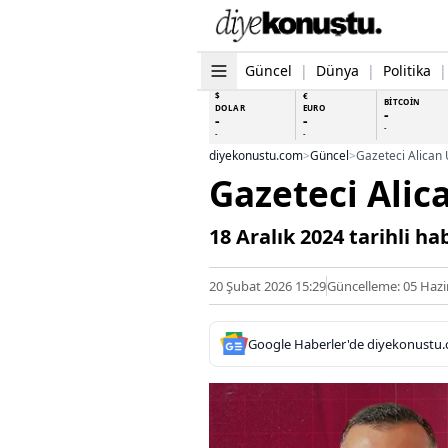
Güncel
|
Dünya
|
Politika
|
$
€
BİTCOİN
DOLAR
EURO
-
-
-
-
-
-
diyekonustu.com
>
Güncel
>
Gazeteci Alican 
Gazeteci Alic
18 Aralık 2024 tarihli h
20 Şubat 2026 15:29
Güncelleme: 05 Hazi
Google Haberler'de diyekonustu.