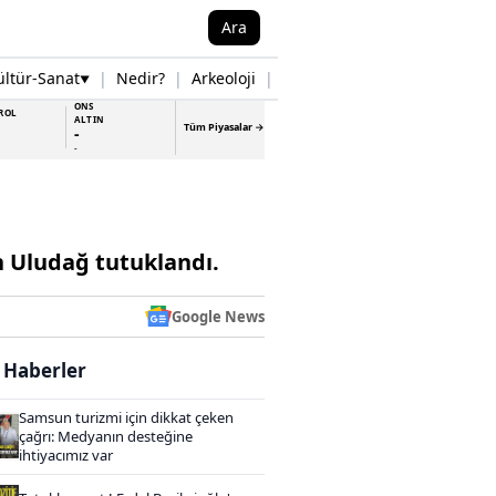
Ara
ültür-Sanat
|
Nedir?
|
Arkeoloji
|
Tarih
|
Samsun Haberleri
▼
▼
ONS
ROL
ALTIN
Tüm Piyasalar →
-
-
an Uludağ tutuklandı.
Google News
i Haberler
Samsun turizmi için dikkat çeken
çağrı: Medyanın desteğine
ihtiyacımız var