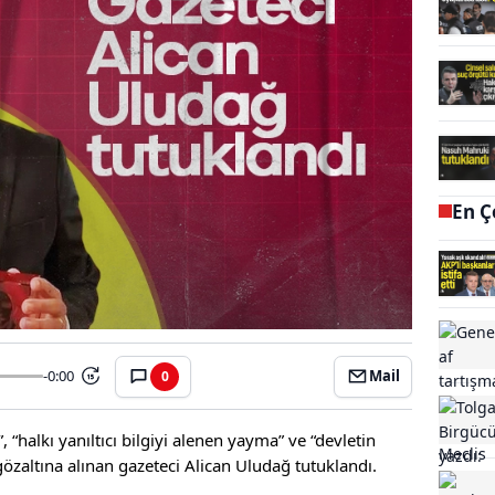
En Ç
-0:00
Mail
0
15
halkı yanıltıcı bilgiyi alenen yayma” ve “devletin
özaltına alınan gazeteci Alican Uludağ tutuklandı.