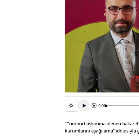
0:00
15
“Cumhurbaşkanına alenen hakaret”, “
kurumlarını aşağılama” iddiasıyla g