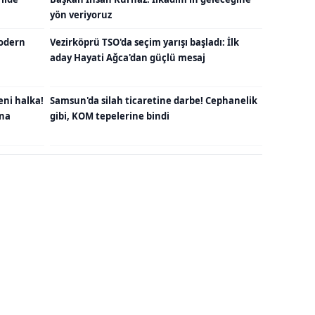
yön veriyoruz
odern
Vezirköprü TSO'da seçim yarışı başladı: İlk
aday Hayati Ağca'dan güçlü mesaj
eni halka!
Samsun'da silah ticaretine darbe! Cephanelik
una
gibi, KOM tepelerine bindi