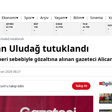
Ekonomi
|
Spor
|
Arşiv
|
Yaşam
|
Bilim
|
Sinema
|
K
▼
▼
▼
▼
ÇEYREK
BİST
GRAM
TAM
PET
ALTIN
100
ALTIN
ALTIN
-
-
-
-
-
-
-
-
-
-
Uludağ tutuklandı
an Uludağ tutuklandı
aberi sebebiyle gözaltına alınan gazeteci Alic
ran 2026 08:21
İlgil
com'u takip edin
Takip Et