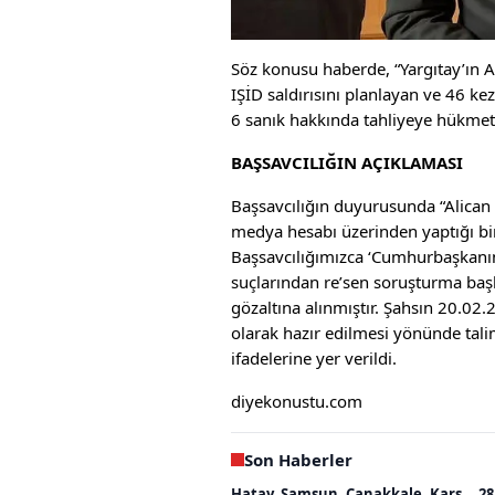
Söz konusu haberde, “Yargıtay’ın 
IŞİD saldırısını planlayan ve 46 kez
6 sanık hakkında tahliyeye hükmett
BAŞSAVCILIĞIN AÇIKLAMASI
Başsavcılığın duyurusunda “Alican 
medya hesabı üzerinden yaptığı b
Başsavcılığımızca ‘Cumhurbaşkanına
suçlarından re’sen soruşturma başl
gözaltına alınmıştır. Şahsın 20.0
olarak hazır edilmesi yönünde talim
ifadelerine yer verildi.
diyekonustu.com
Son Haberler
Hatay, Samsun, Çanakkale, Kars... 28