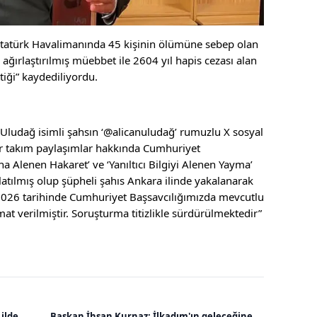
Atatürk Havalimanında 45 kişinin ölümüne sebep olan
 ağırlaştırılmış müebbet ile 2604 yıl hapis cezası alan
iği” kaydediliyordu.
Uludağ isimli şahsın ‘@alicanuludağ’ rumuzlu X sosyal
ir takım paylaşımlar hakkında Cumhuriyet
 Alenen Hakaret’ ve ‘Yanıltıcı Bilgiyi Alenen Yayma’
atılmış olup şüpheli şahıs Ankara ilinde yakalanarak
2.2026 tarihinde Cumhuriyet Başsavcılığımızda mevcutlu
at verilmiştir. Soruşturma titizlikle sürdürülmektedir”
 ilde
Başkan İhsan Kurnaz: İlkadım'ın geleceğine