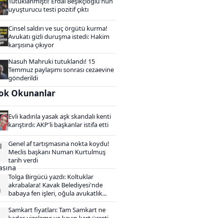
Tutuklanmıştı! Erdal Beşikçioğlu'nun
uyuşturucu testi pozitif çıktı
Cinsel saldırı ve suç örgütü kurma!
Avukatı gizli duruşma istedi: Hakim
karşısına çıkıyor
Nasuh Mahruki tutuklandı! 15
Temmuz paylaşımı sonrası cezaevine
gönderildi
ok Okunanlar
Evli kadınla yasak aşk skandalı kenti
karıştırdı: AKP'li başkanlar istifa etti
Genel af tartışmasına nokta koydu!
Meclis başkanı Numan Kurtulmuş
tarih verdi
Tolga Birgücü yazdı: Koltuklar
akrabalara! Kavak Belediyesi'nde
babaya fen işleri, oğula avukatlık...
Samkart fiyatları: Tam Samkart ne
kadar, vizeleme ve kayıp kart ücreti