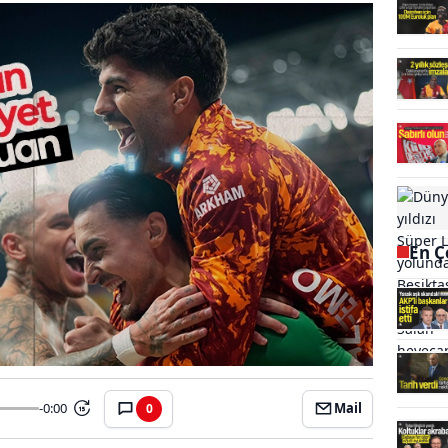
En Ç
-0:00
Mail
0
15