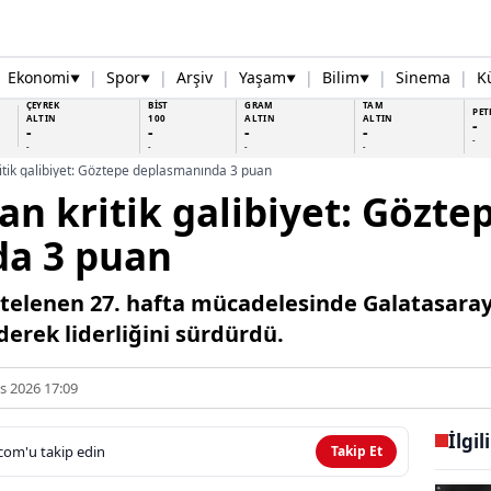
Ekonomi
|
Spor
|
Arşiv
|
Yaşam
|
Bilim
|
Sinema
|
K
▼
▼
▼
▼
ÇEYREK
BİST
GRAM
TAM
PET
ALTIN
100
ALTIN
ALTIN
-
-
-
-
-
-
-
-
-
-
itik galibiyet: Göztepe deplasmanında 3 puan
an kritik galibiyet: Gözte
a 3 puan
ertelenen 27. hafta mücadelesinde Galatasar
derek liderliğini sürdürdü.
s 2026 17:09
İlgil
com'u takip edin
Takip Et