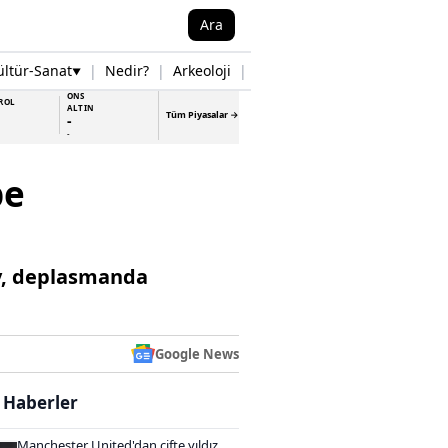
Ara
ültür-Sanat
|
Nedir?
|
Arkeoloji
|
Tarih
|
Samsun Haberleri
▼
▼
ONS
ROL
ALTIN
Tüm Piyasalar →
-
-
pe
ay, deplasmanda
Google News
i Haberler
Manchester United'dan çifte yıldız