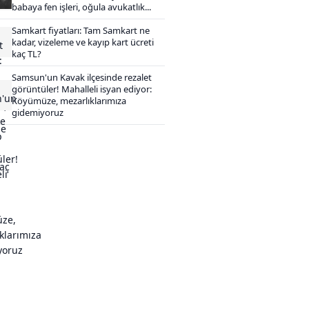
babaya fen işleri, oğula avukatlık...
Samkart fiyatları: Tam Samkart ne
kadar, vizeleme ve kayıp kart ücreti
kaç TL?
Samsun'un Kavak ilçesinde rezalet
görüntüler! Mahalleli isyan ediyor:
Köyümüze, mezarlıklarımıza
gidemiyoruz