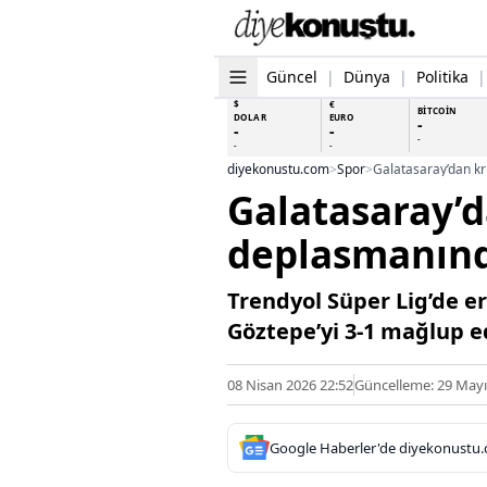
Güncel
|
Dünya
|
Politika
|
$
€
BİTCOİN
DOLAR
EURO
-
-
-
-
-
-
diyekonustu.com
>
Spor
>
Galatasaray’dan kr
Galatasaray’d
deplasmanınd
Trendyol Süper Lig’de 
Göztepe’yi 3-1 mağlup e
08 Nisan 2026 22:52
Güncelleme: 29 Mayı
Google Haberler'de diyekonustu.