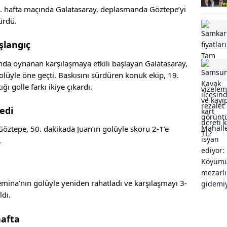
7. hafta maçında Galatasaray, deplasmanda Göztepe’yi
ürdü.
aşlangıç
nda oynanan karşılaşmaya etkili başlayan Galatasaray,
olüyle öne geçti. Baskısını sürdüren konuk ekip, 19.
ğı golle farkı ikiye çıkardı.
edi
 Göztepe, 50. dakikada Juan’ın golüyle skoru 2-1’e
.
mina’nın golüyle yeniden rahatladı ve karşılaşmayı 3-
dı.
afta