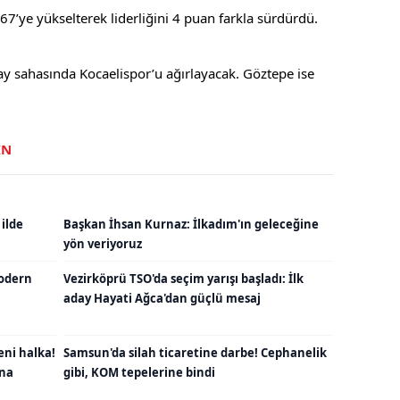
67’ye yükselterek liderliğini 4 puan farkla sürdürdü.
ay sahasında Kocaelispor’u ağırlayacak. Göztepe ise
IN
 ilde
Başkan İhsan Kurnaz: İlkadım'ın geleceğine
yön veriyoruz
odern
Vezirköprü TSO'da seçim yarışı başladı: İlk
aday Hayati Ağca'dan güçlü mesaj
eni halka!
Samsun'da silah ticaretine darbe! Cephanelik
una
gibi, KOM tepelerine bindi