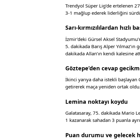
Trendyol Süper Lig’de ertelenen 2
3-1 mağlup ederek liderliğini sürd
Sarı-kırmızılılardan hızlı b
İzmir’deki Gürsel Aksel Stadyumu’
5. dakikada Barış Alper Yılmaz’ın g
dakikada Allan’ın kendi kalesine attı
Göztepe’den cevap gecikm
İkinci yarıya daha istekli başlayan
getirerek maça yeniden ortak oldu
Lemina noktayı koydu
Galatasaray, 75. dakikada Mario Le
1 kazanarak sahadan 3 puanla ayrıl
Puan durumu ve gelecek h