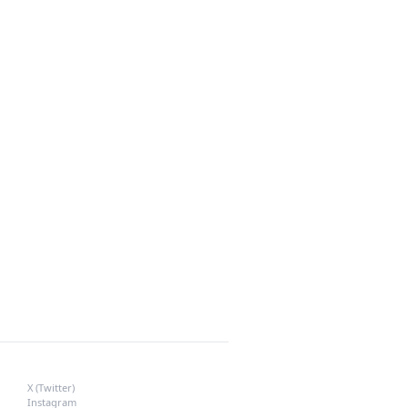
SOSYAL MEDYA
X (Twitter)
Instagram