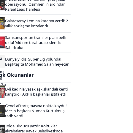
operasyonu! Osimhen'in ardından
Rafael Leao hamlesi
Galatasaray Lemina kararını verdi! 2
yıllık sözleşme imzalandı
Samsunspor'un transfer planı belli
oldu! Yıldırım taraftara seslendi:
Sabırlı olun
Dünya yıldızı Süper Lig yolunda!
Beşiktaş'ta Mohamed Salah heyecanı
ok Okunanlar
Evli kadınla yasak aşk skandalı kenti
karıştırdı: AKP'li başkanlar istifa etti
Genel af tartışmasına nokta koydu!
Meclis başkanı Numan Kurtulmuş
tarih verdi
Tolga Birgücü yazdı: Koltuklar
akrabalara! Kavak Belediyesi'nde