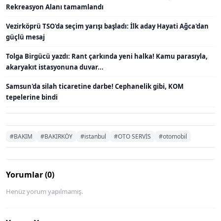
Rekreasyon Alanı tamamlandı
Vezirköprü TSO'da seçim yarışı başladı: İlk aday Hayati Ağca'dan
güçlü mesaj
Tolga Birgücü yazdı: Rant çarkında yeni halka! Kamu parasıyla,
akaryakıt istasyonuna duvar...
Samsun'da silah ticaretine darbe! Cephanelik gibi, KOM
tepelerine bindi
#BAKIM
#BAKIRKÖY
#istanbul
#OTO SERVİS
#otomobil
Yorumlar (0)
Henüz yorum yapılmamış.