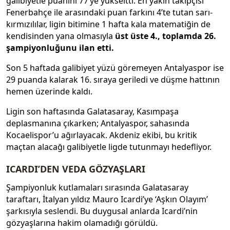
galibiyetle puanını 77’ye yükseltti. En yakın takipçisi
Fenerbahçe ile arasındaki puan farkını 4’te tutan sarı-
kırmızılılar, ligin bitimine 1 hafta kala matematiğin de
kendisinden yana olmasıyla
üst üste 4., toplamda 26.
şampiyonluğunu ilan etti.
Son 5 haftada galibiyet yüzü göremeyen Antalyaspor ise
29 puanda kalarak 16. sıraya geriledi ve düşme hattının
hemen üzerinde kaldı.
Ligin son haftasında Galatasaray, Kasımpaşa
deplasmanına çıkarken; Antalyaspor, sahasında
Kocaelispor’u ağırlayacak. Akdeniz ekibi, bu kritik
maçtan alacağı galibiyetle ligde tutunmayı hedefliyor.
ICARDI’DEN VEDA GÖZYAŞLARI
Şampiyonluk kutlamaları sırasında Galatasaray
taraftarı, İtalyan yıldız Mauro Icardi’ye ‘Aşkın Olayım’
şarkısıyla seslendi. Bu duygusal anlarda Icardi’nin
gözyaşlarına hakim olamadığı görüldü.