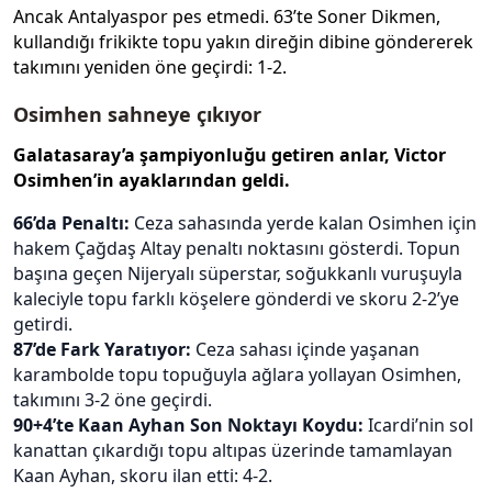
Ancak Antalyaspor pes etmedi. 63’te Soner Dikmen,
kullandığı frikikte topu yakın direğin dibine göndererek
takımını yeniden öne geçirdi: 1-2.
Osimhen sahneye çıkıyor
Galatasaray’a şampiyonluğu getiren anlar, Victor
Osimhen’in ayaklarından geldi.
66’da Penaltı:
Ceza sahasında yerde kalan Osimhen için
hakem Çağdaş Altay penaltı noktasını gösterdi. Topun
başına geçen Nijeryalı süperstar, soğukkanlı vuruşuyla
kaleciyle topu farklı köşelere gönderdi ve skoru 2-2’ye
getirdi.
87’de Fark Yaratıyor:
Ceza sahası içinde yaşanan
karambolde topu topuğuyla ağlara yollayan Osimhen,
takımını 3-2 öne geçirdi.
90+4’te Kaan Ayhan Son Noktayı Koydu:
Icardi’nin sol
kanattan çıkardığı topu altıpas üzerinde tamamlayan
Kaan Ayhan, skoru ilan etti: 4-2.