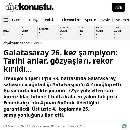
Ara
Güncel
|
Dünya
|
Politika
|
Ekonomi
|
Spor
|
Arşiv
|
Yaşam
▼
▼
▼
$
€
ÇEYREK
BİST
GRAM
TAM
BİTCOİN
DOLAR
EURO
ALTIN
100
ALTIN
ALTIN
-
-
-
-
-
-
-
-
-
-
-
-
-
-
diyekonustu.com
>
Spor
>
Galatasaray 26. kez şampiyon:
Tarihi anlar, gözyaşları, rekor
kırıldı…
Trendyol Süper Lig’in 33. haftasında Galatasaray,
sahasında ağırladığı Antalyaspor’u 4-2 mağlup etti.
Bu sonuçla birlikte puanını 77’ye yükselten sarı-
kırmızılılar, bitime 1 hafta kala en yakın takipçisi
Fenerbahçe’nin 4 puan önünde liderliğini
garantiledi: Üst üste 4., toplamda 26.
şampiyonluğunu ilan etti.
09 Mayıs 2026 21:55
Güncelleme: 01 Haziran 2026 22:22