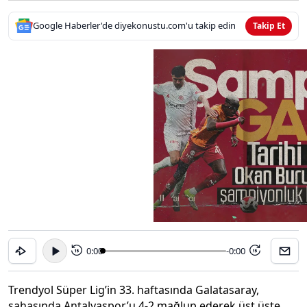
Google Haberler'de diyekonustu.com'u takip edin
Takip Et
0:00
-0:00
15
15
Trendyol Süper Lig’in 33. haftasında Galatasaray,
sahasında Antalyaspor’u 4-2 mağlup ederek üst üste