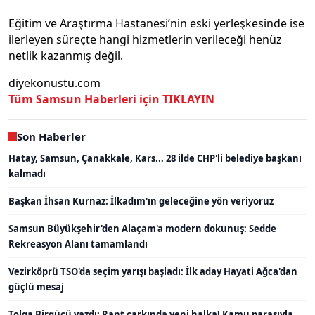
Eğitim ve Araştırma Hastanesi’nin eski yerleşkesinde ise
ilerleyen süreçte hangi hizmetlerin verileceği henüz
netlik kazanmış değil.
diyekonustu.com
Tüm Samsun Haberleri için TIKLAYIN
Son Haberler
Hatay, Samsun, Çanakkale, Kars... 28 ilde CHP'li belediye başkanı
kalmadı
Başkan İhsan Kurnaz: İlkadım'ın geleceğine yön veriyoruz
Samsun Büyükşehir'den Alaçam'a modern dokunuş: Sedde
Rekreasyon Alanı tamamlandı
Vezirköprü TSO'da seçim yarışı başladı: İlk aday Hayati Ağca'dan
güçlü mesaj
Tolga Birgücü yazdı: Rant çarkında yeni halka! Kamu parasıyla,