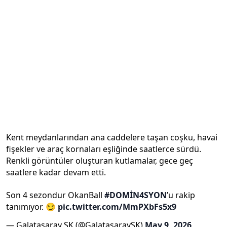
Kent meydanlarından ana caddelere taşan coşku, havai
fişekler ve araç kornaları eşliğinde saatlerce sürdü.
Renkli görüntüler oluşturan kutlamalar, gece geç
saatlere kadar devam etti.
Son 4 sezondur OkanBall
#DOMİN4SYON
’u rakip
tanımıyor. 😏
pic.twitter.com/MmPXbFs5x9
— Galatasaray SK (@GalatasaraySK)
May 9, 2026