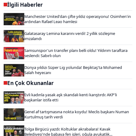
İlgili Haberler
Manchester United'dan çifte yıldız operasyonu! Osimhen'in
ardından Rafael Leao hamlesi
Galatasaray Lemina kararını verdi! 2 yıllık sözleşme
imzalandı
Samsunspor'un transfer planı belli oldu! Yıldırım taraftara
seslendi: Sabırlı olun
Dünya yıldızı Süper Lig yolunda! Beşiktaş'ta Mohamed
Salah heyecanı
En Çok Okunanlar
Evli kadınla yasak aşk skandalı kenti karıştırdı: AKP'li
başkanlar istifa etti
Genel af tartışmasına nokta koydu! Meclis başkanı Numan
Kurtulmuş tarih verdi
Tolga Birgücü yazdı: Koltuklar akrabalara! Kavak
Belediyesi'nde babaya fen işleri, oğula avukatlık...