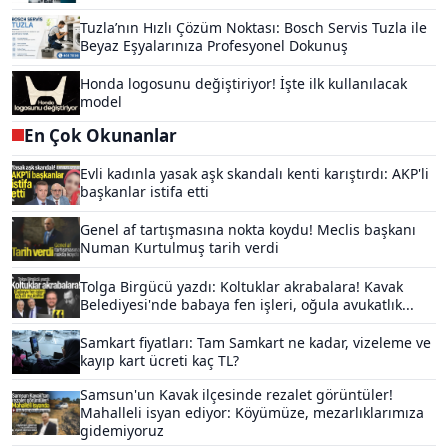
Tuzla’nın Hızlı Çözüm Noktası: Bosch Servis Tuzla ile
Beyaz Eşyalarınıza Profesyonel Dokunuş
Honda logosunu değiştiriyor! İşte ilk kullanılacak
model
En Çok Okunanlar
Evli kadınla yasak aşk skandalı kenti karıştırdı: AKP'li
başkanlar istifa etti
Genel af tartışmasına nokta koydu! Meclis başkanı
Numan Kurtulmuş tarih verdi
Tolga Birgücü yazdı: Koltuklar akrabalara! Kavak
Belediyesi'nde babaya fen işleri, oğula avukatlık...
Samkart fiyatları: Tam Samkart ne kadar, vizeleme ve
kayıp kart ücreti kaç TL?
Samsun'un Kavak ilçesinde rezalet görüntüler!
Mahalleli isyan ediyor: Köyümüze, mezarlıklarımıza
gidemiyoruz