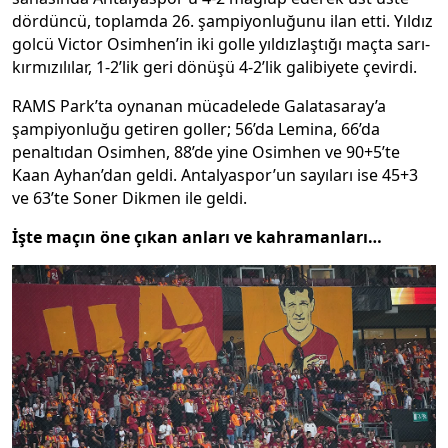
dördüncü, toplamda 26. şampiyonluğunu ilan etti. Yıldız
golcü Victor Osimhen’in iki golle yıldızlaştığı maçta sarı-
kırmızılılar, 1-2’lik geri dönüşü 4-2’lik galibiyete çevirdi.
RAMS Park’ta oynanan mücadelede Galatasaray’a
şampiyonluğu getiren goller; 56’da Lemina, 66’da
penaltıdan Osimhen, 88’de yine Osimhen ve 90+5’te
Kaan Ayhan’dan geldi. Antalyaspor’un sayıları ise 45+3
ve 63’te Soner Dikmen ile geldi.
İşte maçın öne çıkan anları ve kahramanları…