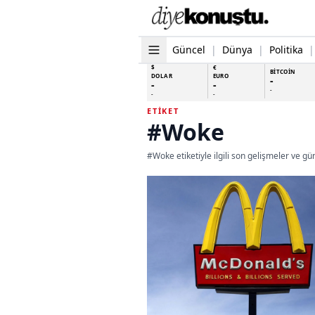
Güncel
|
Dünya
|
Politika
|
$
€
BİTCOİN
DOLAR
EURO
-
-
-
-
-
-
ETIKET
#Woke
#Woke etiketiyle ilgili son gelişmeler ve gü