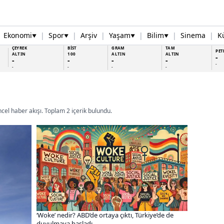
Ekonomi
|
Spor
|
Arşiv
|
Yaşam
|
Bilim
|
Sinema
|
K
▼
▼
▼
▼
ÇEYREK
BİST
GRAM
TAM
PET
ALTIN
100
ALTIN
ALTIN
-
-
-
-
-
-
-
-
-
-
ncel haber akışı. Toplam 2 içerik bulundu.
‘Woke’ nedir? ABD’de ortaya çıktı, Türkiye’de de
duyulmaya başladı