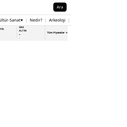
Ara
ültür-Sanat
|
Nedir?
|
Arkeoloji
|
Tarih
|
Samsun Haberleri
▼
▼
ONS
ROL
ALTIN
Tüm Piyasalar →
-
-