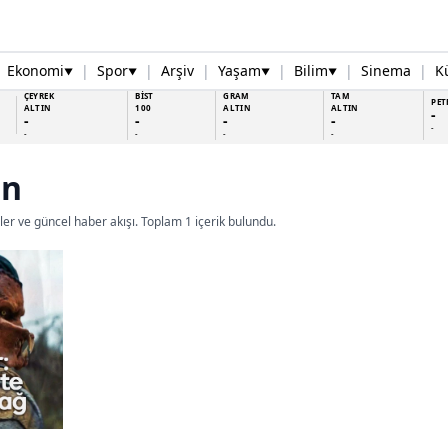
Ekonomi
|
Spor
|
Arşiv
|
Yaşam
|
Bilim
|
Sinema
|
K
▼
▼
▼
▼
ÇEYREK
BİST
GRAM
TAM
PET
ALTIN
100
ALTIN
ALTIN
-
-
-
-
-
-
-
-
-
-
en
eler ve güncel haber akışı. Toplam 1 içerik bulundu.