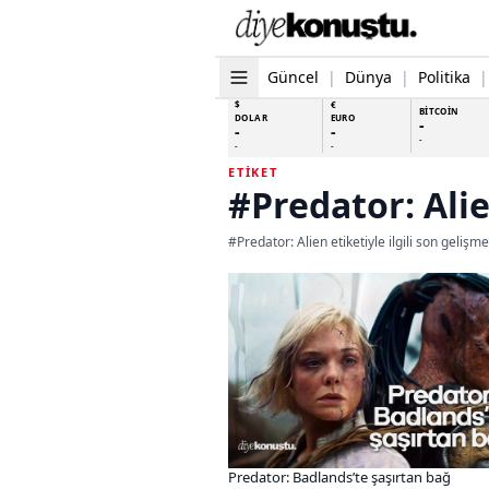
Güncel
|
Dünya
|
Politika
|
$
€
BİTCOİN
DOLAR
EURO
-
-
-
-
-
-
ETIKET
#Predator: Ali
#Predator: Alien etiketiyle ilgili son gelişm
Predator: Badlands’te şaşırtan bağ