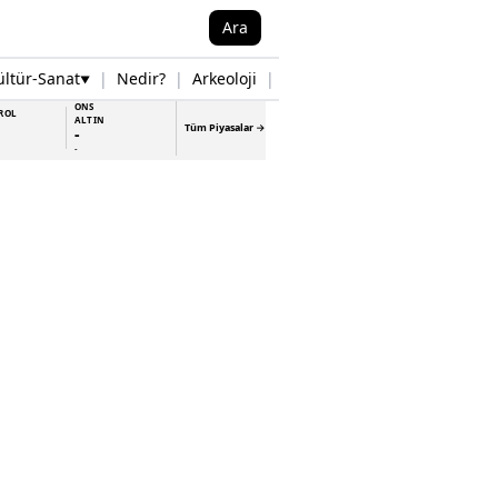
Ara
ültür-Sanat
|
Nedir?
|
Arkeoloji
|
Tarih
|
Samsun Haberleri
▼
▼
ONS
ROL
ALTIN
Tüm Piyasalar →
-
-