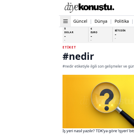
Güncel
|
Dünya
|
Politika
|
$
€
BİTCOİN
DOLAR
EURO
-
-
-
-
-
-
ETIKET
#nedir
#nedir etiketiyle ilgili son gelişmeler ve gü
İş yeri nasıl yazılır? TDK’ya göre ‘işyeri’ bit