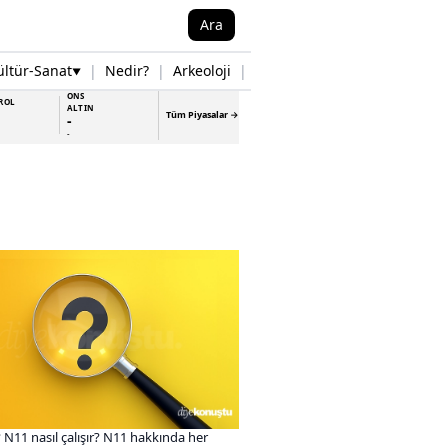
Ara
ültür-Sanat
|
Nedir?
|
Arkeoloji
|
Tarih
|
Samsun Haberleri
▼
▼
ONS
ROL
ALTIN
Tüm Piyasalar →
-
-
 N11 nasıl çalışır? N11 hakkında her