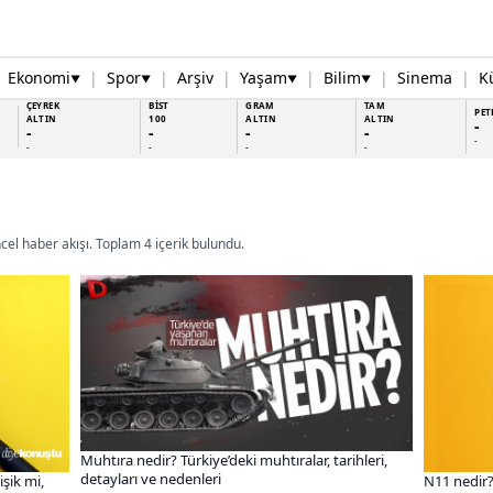
Ekonomi
|
Spor
|
Arşiv
|
Yaşam
|
Bilim
|
Sinema
|
K
▼
▼
▼
▼
ÇEYREK
BİST
GRAM
TAM
PET
ALTIN
100
ALTIN
ALTIN
-
-
-
-
-
-
-
-
-
-
ncel haber akışı. Toplam 4 içerik bulundu.
Muhtıra nedir? Türkiye’deki muhtıralar, tarihleri,
detayları ve nedenleri
işik mi,
N11 nedir?