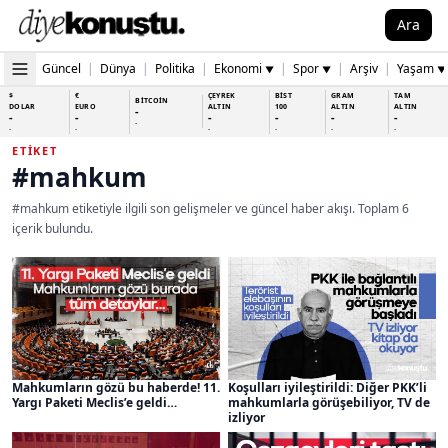
Ara
Güncel
|
Dünya
|
Politika
|
Ekonomi
|
Spor
|
Arşiv
|
Yaşam
▼
▼
▼
$
€
ÇEYREK
BİST
GRAM
TAM
BİTCOİN
DOLAR
EURO
ALTIN
100
ALTIN
ALTIN
-
-
-
-
-
-
-
-
-
-
-
-
-
-
ETIKET
#mahkum
#mahkum etiketiyle ilgili son gelişmeler ve güncel haber akışı. Toplam 6
içerik bulundu.
Mahkumların gözü bu haberde! 11.
Koşulları iyileştirildi: Diğer PKK’li
Yargı Paketi Meclis’e geldi…
mahkumlarla görüşebiliyor, TV de
izliyor