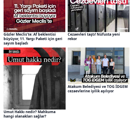
Gözler Meclis’te: Af beklentisi
Cezaevleri taştı! Nüfusta yeni
büyüyor, 11. Yargı Paketi için geri
rekor
sayım başladı
Atakum Belediyesi ve TOG İDGEM
cezaevlerine iyilik aşılıyor
Umut Hakkı nedir? Mahkuma
hangi olanakları sağlar?