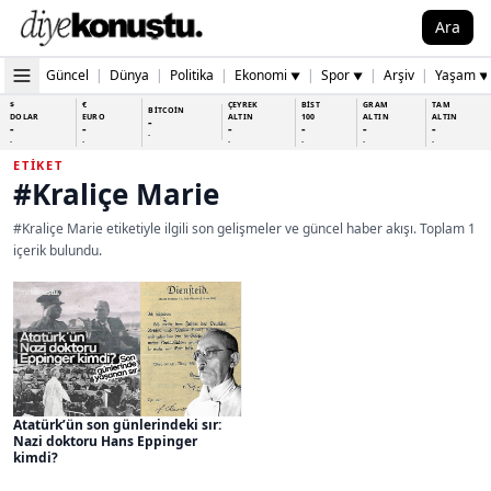
Ara
Güncel
|
Dünya
|
Politika
|
Ekonomi
|
Spor
|
Arşiv
|
Yaşam
▼
▼
▼
$
€
ÇEYREK
BİST
GRAM
TAM
BİTCOİN
DOLAR
EURO
ALTIN
100
ALTIN
ALTIN
-
-
-
-
-
-
-
-
-
-
-
-
-
-
ETIKET
#Kraliçe Marie
#Kraliçe Marie etiketiyle ilgili son gelişmeler ve güncel haber akışı. Toplam 1
içerik bulundu.
Atatürk’ün son günlerindeki sır:
Nazi doktoru Hans Eppinger
kimdi?