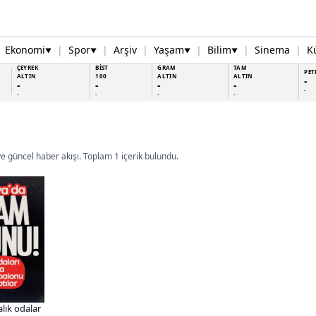
Ekonomi
|
Spor
|
Arşiv
|
Yaşam
|
Bilim
|
Sinema
|
K
▼
▼
▼
▼
ÇEYREK
BİST
GRAM
TAM
PET
ALTIN
100
ALTIN
ALTIN
-
-
-
-
-
-
-
-
-
-
ve güncel haber akışı. Toplam 1 içerik bulundu.
lık odalar