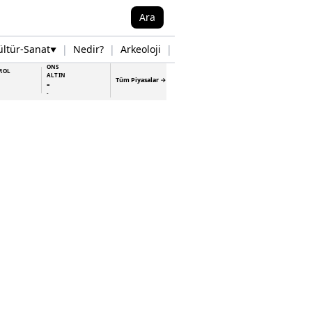
Ara
ültür-Sanat
|
Nedir?
|
Arkeoloji
|
Tarih
|
Samsun Haberleri
▼
▼
ONS
ROL
ALTIN
Tüm Piyasalar →
-
-