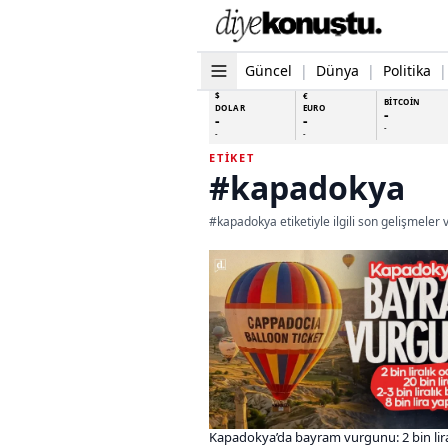
Güncel
|
Dünya
|
Politika
|
$
€
BİTCOİN
DOLAR
EURO
-
-
-
-
-
-
ETIKET
#kapadokya
#kapadokya etiketiyle ilgili son gelişmeler 
Kapadokya’da bayram vurgunu: 2 bin lira