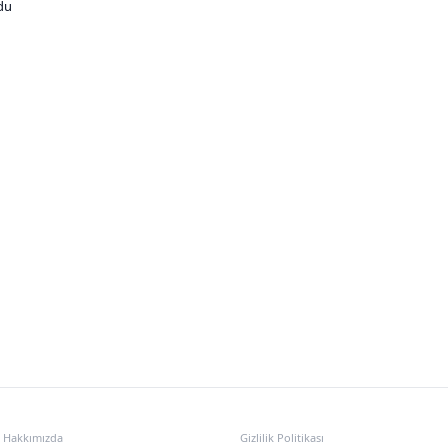
ldu
KURUMSAL
POLITIKALAR
Hakkımızda
Gizlilik Politikası