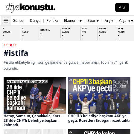
Ara
Güncel
|
Dünya
|
Politika
|
Ekonomi
|
Spor
|
Arşiv
|
Yaşam
▼
▼
▼
$
€
ÇEYREK
BİST
GRAM
TAM
BİTCOİN
DOLAR
EURO
ALTIN
100
ALTIN
ALTIN
-
-
-
-
-
-
-
-
-
-
-
-
-
-
ETIKET
#istifa
#istifa etiketiyle ilgili son gelişmeler ve güncel haber akışı. Toplam 71 içerik
bulundu.
Hatay, Samsun, Çanakkale, Kars...
CHP'li 3 belediye başkanı AKP'ye
28 ilde CHP'li belediye başkanı
geçti: Rozetleri Erdoğan rozet taktı
kalmadı