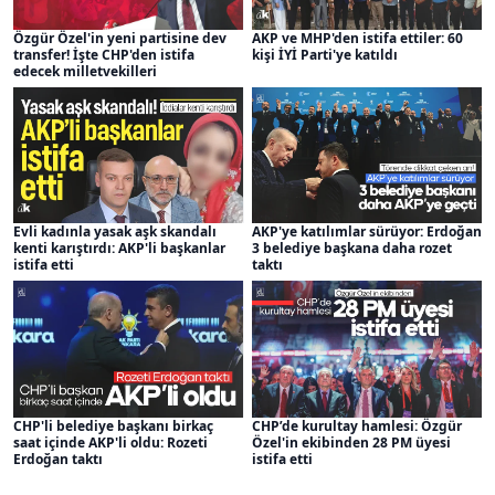
Özgür Özel'in yeni partisine dev
AKP ve MHP'den istifa ettiler: 60
transfer! İşte CHP'den istifa
kişi İYİ Parti'ye katıldı
edecek milletvekilleri
Evli kadınla yasak aşk skandalı
AKP'ye katılımlar sürüyor: Erdoğan
kenti karıştırdı: AKP'li başkanlar
3 belediye başkana daha rozet
istifa etti
taktı
CHP'li belediye başkanı birkaç
CHP’de kurultay hamlesi: Özgür
saat içinde AKP'li oldu: Rozeti
Özel'in ekibinden 28 PM üyesi
Erdoğan taktı
istifa etti