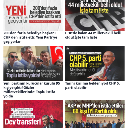
200'den fazla belediye başkanı
CHP'de kalan 44 milletvekili belli
CHP'den istifa etti: Yeni Parti'ye
oldu! İşte tam liste
geçiyorlar
Yeni partinin kurucular kurulu 95
Tarihi kırılma bekleniyor! CHP 5.
kişiye çıktı! Gözler
parti olabilir
milletvekillerinde: Toplu istifa
yolda