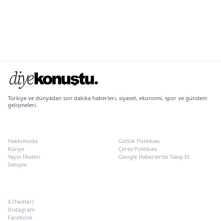
Türkiye ve dünyadan son dakika haberleri, siyaset, ekonomi, spor ve gündem
gelişmeleri.
KURUMSAL
POLITIKALAR
Hakkımızda
Gizlilik Politikası
Künye
Çerez Politikası
Yayın İlkeleri
Google Haberler’de Takip Et
İletişim
SOSYAL MEDYA
X (Twitter)
Instagram
Facebook