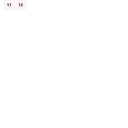
11
12
Sonraki