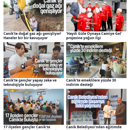
Canik'te doğal gaz ağı genişliyor!
'Haydi Güle Oynaya Camiye Gel'
Haneler bir bir kavuşuyor
projesine yoğun ilgi
Canik'te gençler yapay zeka ve
Canik'te emeklilere yüzde 30
teknolojiyle buluşuyor
indirim desteği
17 ilçeden gençler Canik'te
Canik Belediyesi'nden eğitimde