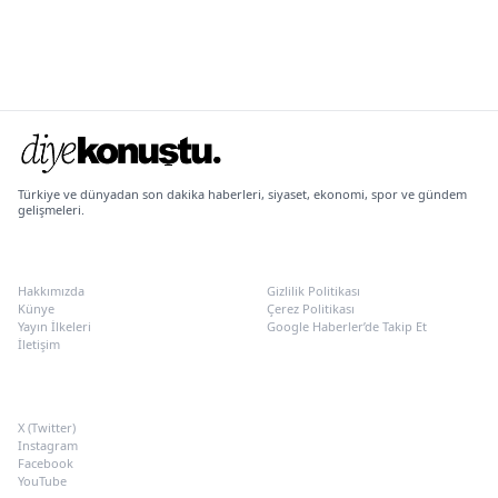
Türkiye ve dünyadan son dakika haberleri, siyaset, ekonomi, spor ve gündem
gelişmeleri.
KURUMSAL
POLITIKALAR
Hakkımızda
Gizlilik Politikası
Künye
Çerez Politikası
Yayın İlkeleri
Google Haberler’de Takip Et
İletişim
SOSYAL MEDYA
X (Twitter)
Instagram
Facebook
YouTube