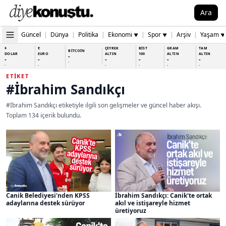
Ara
Güncel
|
Dünya
|
Politika
|
Ekonomi
|
Spor
|
Arşiv
|
Yaşam
▼
▼
▼
$
€
ÇEYREK
BİST
GRAM
TAM
BİTCOİN
DOLAR
EURO
ALTIN
100
ALTIN
ALTIN
-
-
-
-
-
-
-
-
-
-
-
-
-
-
ETIKET
#İbrahim Sandıkçı
#İbrahim Sandıkçı etiketiyle ilgili son gelişmeler ve güncel haber akışı.
Toplam 134 içerik bulundu.
Canik Belediyesi'nden KPSS
İbrahim Sandıkçı: Canik'te ortak
adaylarına destek sürüyor
akıl ve istişareyle hizmet
üretiyoruz