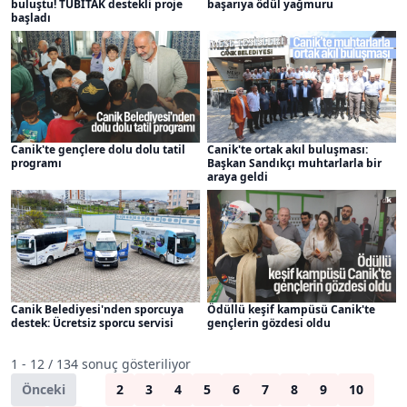
buluştu! TÜBİTAK destekli proje
başarıya ödül yağmuru
başladı
Canik'te gençlere dolu dolu tatil
Canik'te ortak akıl buluşması:
programı
Başkan Sandıkçı muhtarlarla bir
araya geldi
Canik Belediyesi'nden sporcuya
Ödüllü keşif kampüsü Canik'te
destek: Ücretsiz sporcu servisi
gençlerin gözdesi oldu
1 - 12 / 134 sonuç gösteriliyor
Önceki
1
2
3
4
5
6
7
8
9
10