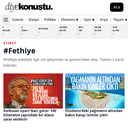
Ara
Güncel
|
Dünya
|
Politika
|
Ekonomi
|
Spor
|
Arşiv
|
Yaşam
▼
▼
▼
$
€
ÇEYREK
BİST
GRAM
TAM
BİTCOİN
DOLAR
EURO
ALTIN
100
ALTIN
ALTIN
-
-
-
-
-
-
-
-
-
-
-
-
-
-
ETIKET
#Fethiye
#Fethiye etiketiyle ilgili son gelişmeler ve güncel haber akışı. Toplam 2 içerik
bulundu.
Korkutan uyarı! Naci görür: 100
Ölüdeniz’deki yağmanın altından
kilometre çapındaki bir alana
bakın hangi isimler çıktı!
zarar verebilir