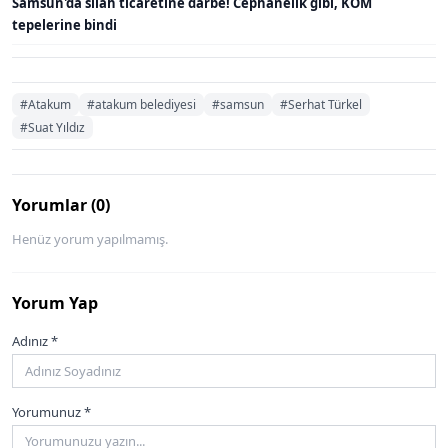
Samsun'da silah ticaretine darbe! Cephanelik gibi, KOM
tepelerine bindi
#Atakum
#atakum belediyesi
#samsun
#Serhat Türkel
#Suat Yıldız
Yorumlar (0)
Henüz yorum yapılmamış.
Yorum Yap
Adınız *
Yorumunuz *