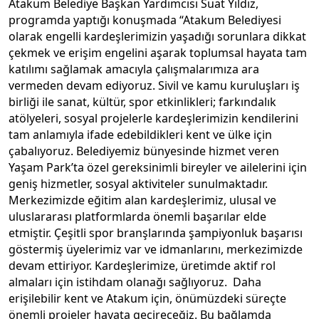
Atakum Belediye Başkan Yardımcısı Suat Yıldız,
programda yaptığı konuşmada “Atakum Belediyesi
olarak engelli kardeşlerimizin yaşadığı sorunlara dikkat
çekmek ve erişim engelini aşarak toplumsal hayata tam
katılımı sağlamak amacıyla çalışmalarımıza ara
vermeden devam ediyoruz. Sivil ve kamu kuruluşları iş
birliği ile sanat, kültür, spor etkinlikleri; farkındalık
atölyeleri, sosyal projelerle kardeşlerimizin kendilerini
tam anlamıyla ifade edebildikleri kent ve ülke için
çabalıyoruz. Belediyemiz bünyesinde hizmet veren
Yaşam Park’ta özel gereksinimli bireyler ve ailelerini için
geniş hizmetler, sosyal aktiviteler sunulmaktadır.
Merkezimizde eğitim alan kardeşlerimiz, ulusal ve
uluslararası platformlarda önemli başarılar elde
etmiştir. Çeşitli spor branşlarında şampiyonluk başarısı
göstermiş üyelerimiz var ve idmanlarını, merkezimizde
devam ettiriyor. Kardeşlerimize, üretimde aktif rol
almaları için istihdam olanağı sağlıyoruz. Daha
erişilebilir kent ve Atakum için, önümüzdeki süreçte
önemli projeler hayata geçireceğiz. Bu bağlamda