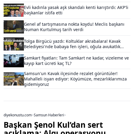
Evli kadınla yasak aşk skandalı kenti karıştırdı: AKP'li
başkanlar istifa etti
Genel af tartışmasına nokta koydu! Meclis başkanı
Numan Kurtulmuş tarih verdi
Tolga Birgücü yazdı: Koltuklar akrabalara! Kavak
Belediyesi'nde babaya fen işleri, oğula avukatlık...
Samkart fiyatları: Tam Samkart ne kadar, vizeleme ve
kayıp kart ücreti kaç TL?
Samsun'un Kavak ilçesinde rezalet görüntüler!
Mahalleli isyan ediyor: Köyümüze, mezarlıklarımıza
gidemiyoruz
diyekonustu.com
>
Samsun Haberleri
>
Başkan Şenol Kul’dan sert
açıklama: Algı operasyonu