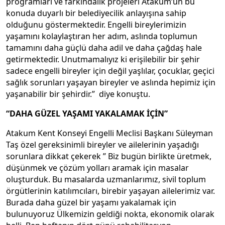
programları ve farkındalık projeleri Atakum’un bu
konuda duyarlı bir belediyecilik anlayışına sahip
olduğunu göstermektedir. Engelli bireylerimizin
yaşamını kolaylaştıran her adım, aslında toplumun
tamamını daha güçlü daha adil ve daha çağdaş hale
getirmektedir. Unutmamalıyız ki erişilebilir bir şehir
sadece engelli bireyler için değil yaşlılar, çocuklar, geçici
sağlık sorunları yaşayan bireyler ve aslında hepimiz için
yaşanabilir bir şehirdir.” diye konuştu.
“DAHA GÜZEL YAŞAMI YAKALAMAK İÇİN”
Atakum Kent Konseyi Engelli Meclisi Başkanı Süleyman
Taş özel gereksinimli bireyler ve ailelerinin yaşadığı
sorunlara dikkat çekerek ” Biz bugün birlikte üretmek,
düşünmek ve çözüm yolları aramak için masalar
oluşturduk. Bu masalarda uzmanlarımız, sivil toplum
örgütlerinin katılımcıları, birebir yaşayan ailelerimiz var.
Burada daha güzel bir yaşamı yakalamak için
bulunuyoruz Ülkemizin geldiği nokta, ekonomik olarak