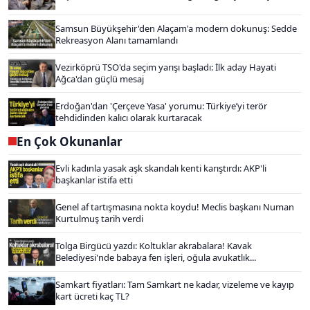
Samsun Büyükşehir'den Alaçam'a modern dokunuş: Sedde
Rekreasyon Alanı tamamlandı
Vezirköprü TSO'da seçim yarışı başladı: İlk aday Hayati
Ağca'dan güçlü mesaj
Erdoğan'dan 'Çerçeve Yasa' yorumu: Türkiye’yi terör
tehdidinden kalıcı olarak kurtaracak
En Çok Okunanlar
Evli kadınla yasak aşk skandalı kenti karıştırdı: AKP'li
başkanlar istifa etti
Genel af tartışmasına nokta koydu! Meclis başkanı Numan
Kurtulmuş tarih verdi
Tolga Birgücü yazdı: Koltuklar akrabalara! Kavak
Belediyesi'nde babaya fen işleri, oğula avukatlık...
Samkart fiyatları: Tam Samkart ne kadar, vizeleme ve kayıp
kart ücreti kaç TL?