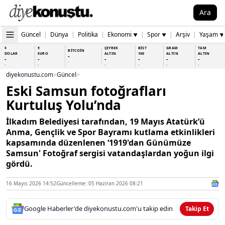
Ara
Güncel
|
Dünya
|
Politika
|
Ekonomi
|
Spor
|
Arşiv
|
Yaşam
▼
▼
▼
$
€
ÇEYREK
BİST
GRAM
TAM
BİTCOİN
DOLAR
EURO
ALTIN
100
ALTIN
ALTIN
-
-
-
-
-
-
-
-
-
-
-
-
-
-
diyekonustu.com
>
Güncel
>
Eski Samsun fotoğrafları
Kurtuluş Yolu’nda
İlkadım Belediyesi tarafından, 19 Mayıs Atatürk’ü
Anma, Gençlik ve Spor Bayramı kutlama etkinlikleri
kapsamında düzenlenen ‘1919'dan Günümüze
Samsun' Fotoğraf sergisi vatandaşlardan yoğun ilgi
gördü.
16 Mayıs 2026 14:52
Güncelleme: 05 Haziran 2026 08:21
Google Haberler'de diyekonustu.com'u takip edin
Takip Et