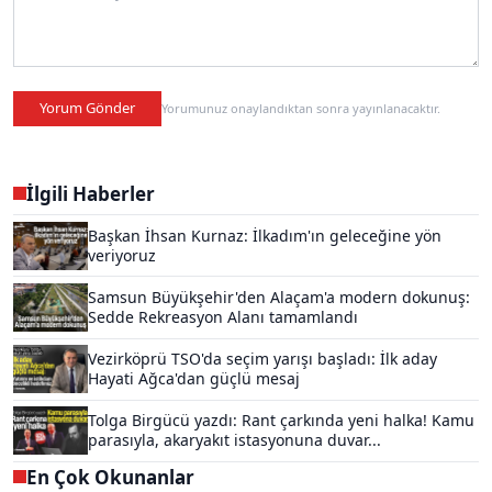
Yorum Gönder
Yorumunuz onaylandıktan sonra yayınlanacaktır.
İlgili Haberler
Başkan İhsan Kurnaz: İlkadım'ın geleceğine yön
veriyoruz
Samsun Büyükşehir'den Alaçam'a modern dokunuş:
Sedde Rekreasyon Alanı tamamlandı
Vezirköprü TSO'da seçim yarışı başladı: İlk aday
Hayati Ağca'dan güçlü mesaj
Tolga Birgücü yazdı: Rant çarkında yeni halka! Kamu
parasıyla, akaryakıt istasyonuna duvar...
En Çok Okunanlar