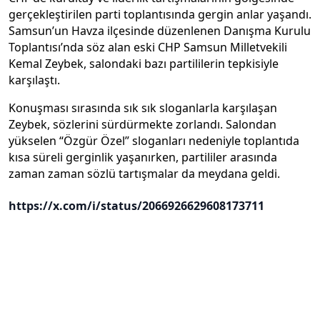
gerçekleştirilen parti toplantısında gergin anlar yaşandı.
Samsun’un Havza ilçesinde düzenlenen Danışma Kurulu
Toplantısı’nda söz alan eski CHP Samsun Milletvekili
Kemal Zeybek, salondaki bazı partililerin tepkisiyle
karşılaştı.
Konuşması sırasında sık sık sloganlarla karşılaşan
Zeybek, sözlerini sürdürmekte zorlandı. Salondan
yükselen “Özgür Özel” sloganları nedeniyle toplantıda
kısa süreli gerginlik yaşanırken, partililer arasında
zaman zaman sözlü tartışmalar da meydana geldi.
https://x.com/i/status/2066926629608173711