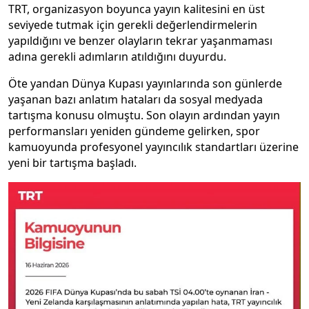
TRT, organizasyon boyunca yayın kalitesini en üst
seviyede tutmak için gerekli değerlendirmelerin
yapıldığını ve benzer olayların tekrar yaşanmaması
adına gerekli adımların atıldığını duyurdu.
Öte yandan Dünya Kupası yayınlarında son günlerde
yaşanan bazı anlatım hataları da sosyal medyada
tartışma konusu olmuştu. Son olayın ardından yayın
performansları yeniden gündeme gelirken, spor
kamuoyunda profesyonel yayıncılık standartları üzerine
yeni bir tartışma başladı.