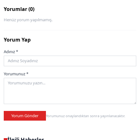
Yorumlar (0)
Henüz yorum yapılmamış.
Yorum Yap
Adınız *
Yorumunuz *
Yorum Gönder
Yorumunuz onaylandıktan sonra yayınlanacaktır.
İlgili Haberler