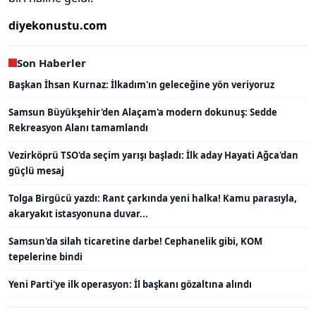
diyekonustu.com
Son Haberler
Başkan İhsan Kurnaz: İlkadım'ın geleceğine yön veriyoruz
Samsun Büyükşehir'den Alaçam'a modern dokunuş: Sedde
Rekreasyon Alanı tamamlandı
Vezirköprü TSO'da seçim yarışı başladı: İlk aday Hayati Ağca'dan
güçlü mesaj
Tolga Birgücü yazdı: Rant çarkında yeni halka! Kamu parasıyla,
akaryakıt istasyonuna duvar...
Samsun'da silah ticaretine darbe! Cephanelik gibi, KOM
tepelerine bindi
Yeni Parti'ye ilk operasyon: İl başkanı gözaltına alındı