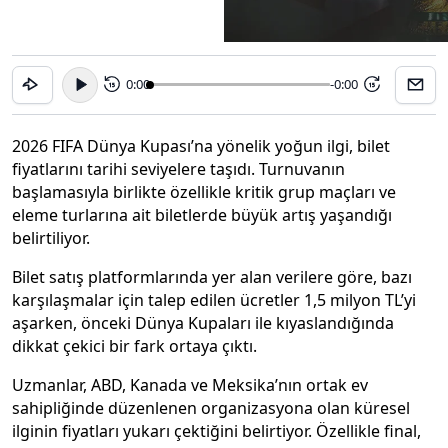
0:00
-0:00
15
15
2026 FIFA Dünya Kupası’na yönelik yoğun ilgi, bilet
fiyatlarını tarihi seviyelere taşıdı. Turnuvanın
başlamasıyla birlikte özellikle kritik grup maçları ve
eleme turlarına ait biletlerde büyük artış yaşandığı
belirtiliyor.
Bilet satış platformlarında yer alan verilere göre, bazı
karşılaşmalar için talep edilen ücretler 1,5 milyon TL’yi
aşarken, önceki Dünya Kupaları ile kıyaslandığında
dikkat çekici bir fark ortaya çıktı.
Uzmanlar, ABD, Kanada ve Meksika’nın ortak ev
sahipliğinde düzenlenen organizasyona olan küresel
ilginin fiyatları yukarı çektiğini belirtiyor. Özellikle final,