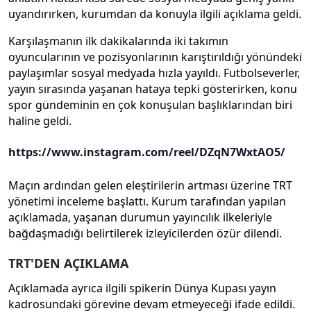
uyandırırken, kurumdan da konuyla ilgili açıklama geldi.
Karşılaşmanın ilk dakikalarında iki takımın
oyuncularının ve pozisyonlarının karıştırıldığı yönündeki
paylaşımlar sosyal medyada hızla yayıldı. Futbolseverler,
yayın sırasında yaşanan hataya tepki gösterirken, konu
spor gündeminin en çok konuşulan başlıklarından biri
haline geldi.
https://www.instagram.com/reel/DZqN7WxtAO5/
Maçın ardından gelen eleştirilerin artması üzerine TRT
yönetimi inceleme başlattı. Kurum tarafından yapılan
açıklamada, yaşanan durumun yayıncılık ilkeleriyle
bağdaşmadığı belirtilerek izleyicilerden özür dilendi.
TRT'DEN AÇIKLAMA
Açıklamada ayrıca ilgili spikerin Dünya Kupası yayın
kadrosundaki görevine devam etmeyeceği ifade edildi.