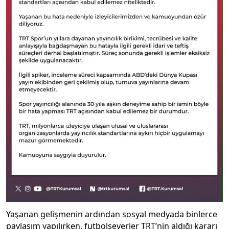
Yaşanan gelişmenin ardından sosyal medyada binlerce
paylaşım yapılırken, futbolseverler TRT’nin aldığı kararı