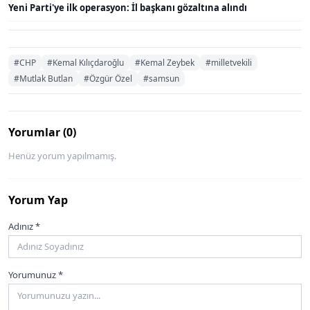
Yeni Parti'ye ilk operasyon: İl başkanı gözaltına alındı
#CHP
#Kemal Kılıçdaroğlu
#Kemal Zeybek
#milletvekili
#Mutlak Butlan
#Özgür Özel
#samsun
Yorumlar (0)
Henüz yorum yapılmamış.
Yorum Yap
Adınız *
Yorumunuz *