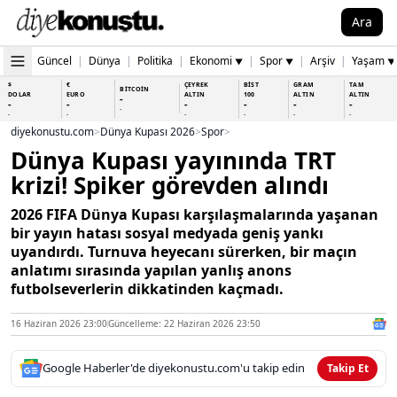
Ara
Güncel
|
Dünya
|
Politika
|
Ekonomi
|
Spor
|
Arşiv
|
Yaşam
▼
▼
▼
$
€
ÇEYREK
BİST
GRAM
TAM
BİTCOİN
DOLAR
EURO
ALTIN
100
ALTIN
ALTIN
-
-
-
-
-
-
-
-
-
-
-
-
-
-
diyekonustu.com
>
Dünya Kupası 2026
>
Spor
>
Dünya Kupası yayınında TRT
krizi! Spiker görevden alındı
2026 FIFA Dünya Kupası karşılaşmalarında yaşanan
bir yayın hatası sosyal medyada geniş yankı
uyandırdı. Turnuva heyecanı sürerken, bir maçın
anlatımı sırasında yapılan yanlış anons
futbolseverlerin dikkatinden kaçmadı.
16 Haziran 2026 23:00
Güncelleme: 22 Haziran 2026 23:50
Google Haberler'de diyekonustu.com'u takip edin
Takip Et