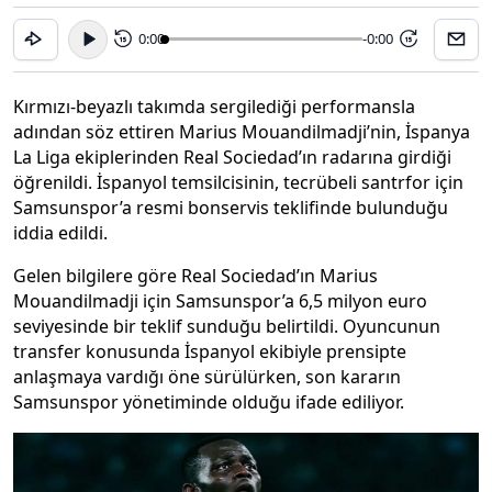
0:00
-0:00
15
15
Kırmızı-beyazlı takımda sergilediği performansla
adından söz ettiren Marius Mouandilmadji’nin, İspanya
La Liga ekiplerinden Real Sociedad’ın radarına girdiği
öğrenildi. İspanyol temsilcisinin, tecrübeli santrfor için
Samsunspor’a resmi bonservis teklifinde bulunduğu
iddia edildi.
Gelen bilgilere göre Real Sociedad’ın Marius
Mouandilmadji için Samsunspor’a 6,5 milyon euro
seviyesinde bir teklif sunduğu belirtildi. Oyuncunun
transfer konusunda İspanyol ekibiyle prensipte
anlaşmaya vardığı öne sürülürken, son kararın
Samsunspor yönetiminde olduğu ifade ediliyor.