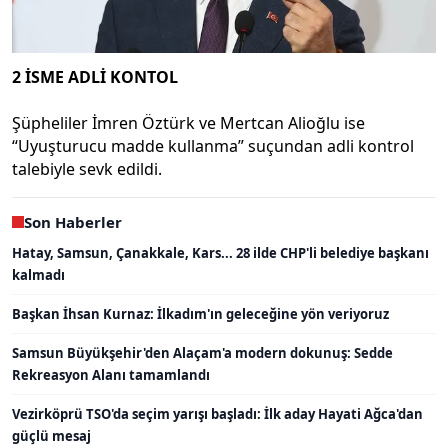
2 İSME ADLİ KONTOL
Şüpheliler İmren Öztürk ve Mertcan Alioğlu ise
“Uyuşturucu madde kullanma” suçundan adli kontrol
talebiyle sevk edildi.
Son Haberler
Hatay, Samsun, Çanakkale, Kars... 28 ilde CHP'li belediye başkanı
kalmadı
Başkan İhsan Kurnaz: İlkadım'ın geleceğine yön veriyoruz
Samsun Büyükşehir'den Alaçam'a modern dokunuş: Sedde
Rekreasyon Alanı tamamlandı
Vezirköprü TSO'da seçim yarışı başladı: İlk aday Hayati Ağca'dan
güçlü mesaj