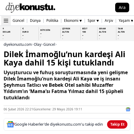
Ara
Güncel
|
Dünya
|
Politika
|
Ekonomi
|
Spor
|
Arşiv
|
Yaşam
▼
▼
▼
$
€
ÇEYREK
BİST
GRAM
TAM
BİTCOİN
DOLAR
EURO
ALTIN
100
ALTIN
ALTIN
-
-
-
-
-
-
-
-
-
-
-
-
-
-
diyekonustu.com
>
Olay
>
Güncel
>
Dilek İmamoğlu’nun kardeşi Ali
Kaya dahil 15 kişi tutuklandı
Uyuşturucu ve fuhuş soruşturmasında yeni gelişme
Dilek İmamoğlu’nun kardeşi Ali Kaya ve iş insanı
Şeyhmus Tatlıcı ve Bebek Otel sahibi Muzaffer
Yıldırım’ın ‘Mama’sı Fatma Yılmaz dahil 15 şüpheli
tutuklandı
06 Şubat 2026 22:21
Güncelleme: 29 Mayıs 2026 19:11
Google Haberler'de diyekonustu.com'u takip edin
Takip Et