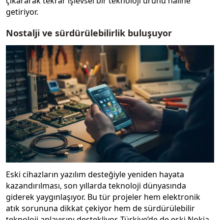
çıkararak tekrar işlevsel bir teknoloji ürünü haline
getiriyor.
Nostalji ve sürdürülebilirlik buluşuyor
Eski cihazların yazılım desteğiyle yeniden hayata
kazandırılması, son yıllarda teknoloji dünyasında
giderek yaygınlaşıyor. Bu tür projeler hem elektronik
atık sorununa dikkat çekiyor hem de sürdürülebilir
teknoloji anlayışını destekliyor. Türkiye’de de eski Nokia