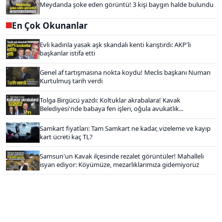
Meydanda şoke eden görüntü! 3 kişi baygın halde bulundu
En Çok Okunanlar
Evli kadınla yasak aşk skandalı kenti karıştırdı: AKP'li
başkanlar istifa etti
Genel af tartışmasına nokta koydu! Meclis başkanı Numan
Kurtulmuş tarih verdi
Tolga Birgücü yazdı: Koltuklar akrabalara! Kavak
Belediyesi'nde babaya fen işleri, oğula avukatlık...
Samkart fiyatları: Tam Samkart ne kadar, vizeleme ve kayıp
kart ücreti kaç TL?
Samsun'un Kavak ilçesinde rezalet görüntüler! Mahalleli
isyan ediyor: Köyümüze, mezarlıklarımıza gidemiyoruz