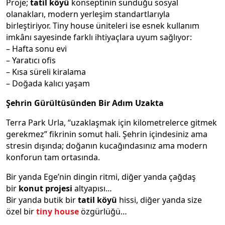
Proje;
tatil köyü
konseptinin sunduğu sosyal
olanakları, modern yerleşim standartlarıyla
birleştiriyor. Tiny house üniteleri ise esnek kullanım
imkânı sayesinde farklı ihtiyaçlara uyum sağlıyor:
– Hafta sonu evi
– Yaratıcı ofis
– Kısa süreli kiralama
– Doğada kalıcı yaşam
Şehrin Gürültüsünden Bir Adım Uzakta
Terra Park Urla, “uzaklaşmak için kilometrelerce gitmek
gerekmez” fikrinin somut hali. Şehrin içindesiniz ama
stresin dışında; doğanın kucağındasınız ama modern
konforun tam ortasında.
Bir yanda Ege’nin dingin ritmi, diğer yanda çağdaş
bir
konut projesi
altyapısı…
Bir yanda butik bir
tatil köyü
hissi, diğer yanda size
özel bir
tiny
house
özgürlüğü…