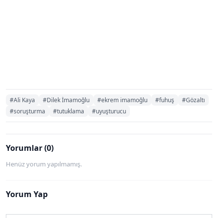
#Ali Kaya
#Dilek İmamoğlu
#ekrem imamoğlu
#fuhuş
#Gözaltı
#soruşturma
#tutuklama
#uyuşturucu
Yorumlar (0)
Henüz yorum yapılmamış.
Yorum Yap