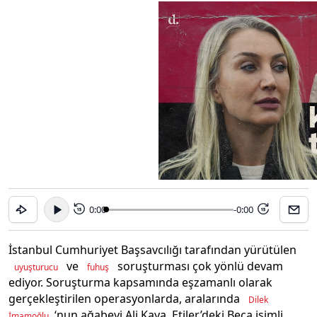
0:00
-0:00
15
15
İstanbul Cumhuriyet Başsavcılığı tarafından yürütülen
ve
soruşturması çok yönlü devam
uyuşturucu
fuhuş
ediyor. Soruşturma kapsamında eşzamanlı olarak
gerçekleştirilen operasyonlarda, aralarında
Dilek
‘nun ağabeyi Ali Kaya, Etiler’deki Beca isimli
İmamoğlu