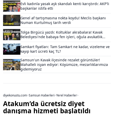
Evli kadınla yasak aşk skandalı kenti karıştırdı: AKP'li
başkanlar istifa etti
Genel af tartışmasına nokta koydu! Meclis başkanı
Numan Kurtulmuş tarih verdi
Tolga Birgücü yazdı: Koltuklar akrabalara! Kavak
Belediyesi'nde babaya fen işleri, oğula avukatlık...
Samkart fiyatları: Tam Samkart ne kadar, vizeleme ve
kayıp kart ücreti kaç TL?
Samsun'un Kavak ilçesinde rezalet görüntüler!
Mahalleli isyan ediyor: Köyümüze, mezarlıklarımıza
gidemiyoruz
diyekonustu.com
>
Samsun Haberleri
>
Yerel Haberler
>
Atakum’da ücretsiz diyet
danışma hizmeti başlatıldı