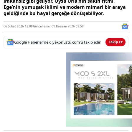
imkânsız gibi geliyor. Oysa Urla’nın sakin ritmi,
Ege’nin yumuşak iklimi ve modern mimari bir araya
geldiğinde bu hayal gerçeğe dönüşebiliyor.
06 Şubat 2026 12:08
Güncelleme: 01 Haziran 2026 09:59
Google Haberler'de diyekonustu.com'u takip edin
Takip Et