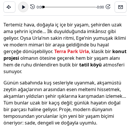
0:00
-0:00
15
15
Tertemiz hava, doğayla iç içe bir yaşam, şehirden uzak
ama şehrin içinde… İlk duyulduğunda imkânsız gibi
geliyor. Oysa Urla’nın sakin ritmi, Ege’nin yumuşak iklimi
ve modern mimari bir araya geldiğinde bu hayal
gerçeğe dönüşebiliyor.
Terra
Park Urla
, klasik bir
konut
projesi
olmanın ötesine geçerek hem bir yaşam alanı
hem de ruhu dinlendiren butik bir
tatil köyü
atmosferi
sunuyor.
Günün sabahında kuş sesleriyle uyanmak, akşamüstü
zeytin ağaçlarının arasından esen meltemi hissetmek,
akşamları yıldızları şehir ışıklarına karışmadan izlemek…
Tüm bunlar uzak bir kaçış değil; günlük hayatın doğal
bir parçası haline geliyor. Proje, modern dünyanın
temposundan yorulanlar için yeni bir yaşam biçimi
öneriyor: sade, dengeli ve doğayla uyumlu.