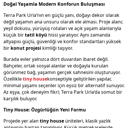
Doğal Yaşamla Modern Konforun Buluşması
Terra Park Urla’nın en güçlü yanı, doğayı dekor olarak
değil yaşamın ana unsuru olarak ele alması. Proje alanı;
yeşil dokusu, yürüyüş rotaları ve açık yaşam alanlarıyla
küçük bir
tatil köyü
hissi yaratıyor. Aynı zamanda
altyapısı güçlü, güvenliği ve konfor standartları yüksek
bir
konut projesi
kimliği taşıyor.
Burada evler yalnızca dört duvardan ibaret değil.
Bahçeler, ortak sosyal alanlar ve doğayla kurulan
görünmez bağ, yaşamın gerçek sahnesini oluşturuyor.
Özellikle
tiny
house
konseptiyle geliştirilen yapılar,
minimal yaşamı seçenler için eşsiz bir alternatif sunuyor.
Az eşya, çok deneyim fikri; Terra Park Urla’da somut bir
karşılık buluyor.
Tiny
House: Özgürlüğün Yeni Formu
Projede yer alan
tiny
house
üniteleri, klasik yazlık
anlayışını baştan tanımlıyor. Küçük metrekarelerde