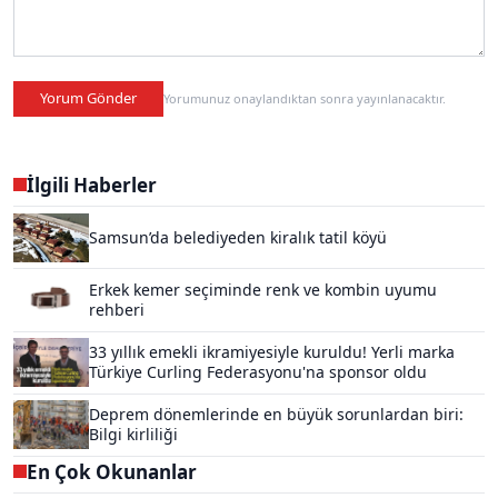
Yorum Gönder
Yorumunuz onaylandıktan sonra yayınlanacaktır.
İlgili Haberler
Samsun’da belediyeden kiralık tatil köyü
Erkek kemer seçiminde renk ve kombin uyumu
rehberi
33 yıllık emekli ikramiyesiyle kuruldu! Yerli marka
Türkiye Curling Federasyonu'na sponsor oldu
Deprem dönemlerinde en büyük sorunlardan biri:
Bilgi kirliliği
En Çok Okunanlar