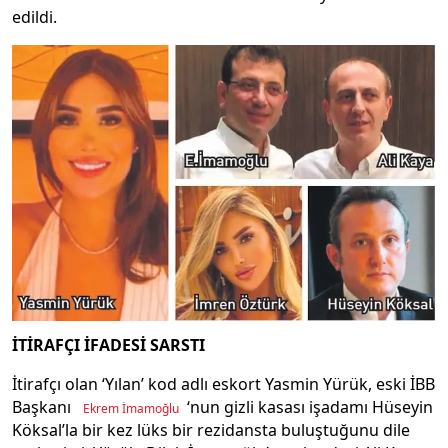
edildi.
İTİRAFÇI İFADESİ SARSTI
İtirafçı olan ‘Yılan’ kod adlı eskort Yasmin Yürük, eski İBB
Başkanı
‘nun gizli kasası işadamı Hüseyin
Ekrem İmamoğlu
Köksal’la bir kez lüks bir rezidansta buluştuğunu dile