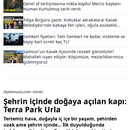
Genel af tartışmasına nokta koydu! Meclis başkanı
Numan Kurtulmuş tarih verdi
Tolga Birgücü yazdı: Koltuklar akrabalara! Kavak
Belediyesi'nde babaya fen işleri, oğula avukatlık...
Samkart fiyatları: Tam Samkart ne kadar, vizeleme ve
kayıp kart ücreti kaç TL?
Samsun'un Kavak ilçesinde rezalet görüntüler!
Mahalleli isyan ediyor: Köyümüze, mezarlıklarımıza
gidemiyoruz
diyekonustu.com
>
Genel
>
Şehrin içinde doğaya açılan kapı:
Terra Park Urla
Tertemiz hava, doğayla iç içe bir yaşam, şehirden
uzak ama şehrin içinde… İlk duyulduğunda