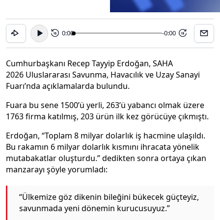
0:00
-0:00
15
15
Cumhurbaşkanı Recep Tayyip Erdoğan, SAHA
2026 Uluslararası Savunma, Havacılık ve Uzay Sanayi
Fuarı’nda açıklamalarda bulundu.
Fuara bu sene 1500’ü yerli, 263’ü yabancı olmak üzere
1763 firma katılmış, 203 ürün ilk kez görücüye çıkmıştı.
Erdoğan, “Toplam 8 milyar dolarlık iş hacmine ulaşıldı.
Bu rakamın 6 milyar dolarlık kısmını ihracata yönelik
mutabakatlar oluşturdu.” dedikten sonra ortaya çıkan
manzarayı şöyle yorumladı:
“Ülkemize göz dikenin bileğini bükecek güçteyiz,
savunmada yeni dönemin kurucusuyuz.”