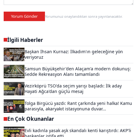
Yorum Gönder
Yorumunuz onaylandıktan sonra yayınlanacaktır.
İlgili Haberler
Başkan İhsan Kurnaz: İlkadım'ın geleceğine yön
veriyoruz
Samsun Büyükşehir'den Alaçam'a modern dokunuş:
Sedde Rekreasyon Alanı tamamlandı
Vezirköprü TSO'da seçim yarışı başladı: İlk aday
Hayati Ağca'dan güçlü mesaj
Tolga Birgücü yazdı: Rant çarkında yeni halka! Kamu
parasıyla, akaryakıt istasyonuna duvar...
En Çok Okunanlar
Evli kadınla yasak aşk skandalı kenti karıştırdı: AKP'li
başkanlar istifa etti