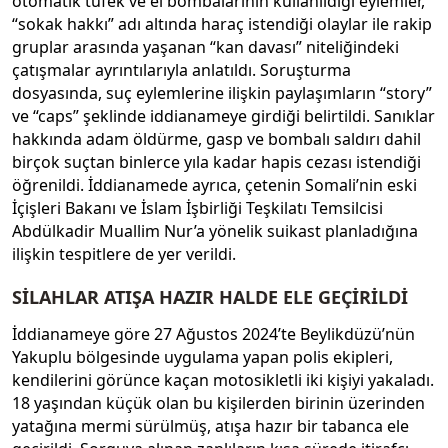
otomatik tüfek ve el bombalarının kullanıldığı eylemler,
“sokak hakkı” adı altında haraç istendiği olaylar ile rakip
gruplar arasında yaşanan “kan davası” niteliğindeki
çatışmalar ayrıntılarıyla anlatıldı. Soruşturma
dosyasında, suç eylemlerine ilişkin paylaşımların “story”
ve “caps” şeklinde iddianameye girdiği belirtildi. Sanıklar
hakkında adam öldürme, gasp ve bombalı saldırı dahil
birçok suçtan binlerce yıla kadar hapis cezası istendiği
öğrenildi. İddianamede ayrıca, çetenin Somali’nin eski
İçişleri Bakanı ve İslam İşbirliği Teşkilatı Temsilcisi
Abdülkadir Muallim Nur’a yönelik suikast planladığına
ilişkin tespitlere de yer verildi.
SİLAHLAR ATIŞA HAZIR HALDE ELE GEÇİRİLDİ
İddianameye göre 27 Ağustos 2024’te Beylikdüzü’nün
Yakuplu bölgesinde uygulama yapan polis ekipleri,
kendilerini görünce kaçan motosikletli iki kişiyi yakaladı.
18 yaşından küçük olan bu kişilerden birinin üzerinden
yatağına mermi sürülmüş, atışa hazır bir tabanca ele