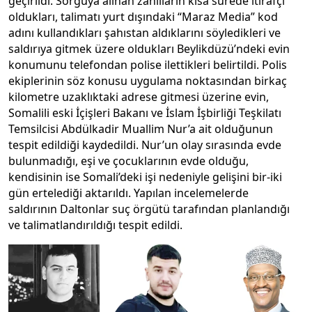
geçirildi. Sorguya alınan zanlıların kısa sürede itirafçı
oldukları, talimatı yurt dışındaki “Maraz Media” kod
adını kullandıkları şahıstan aldıklarını söyledikleri ve
saldırıya gitmek üzere oldukları Beylikdüzü’ndeki evin
konumunu telefondan polise ilettikleri belirtildi. Polis
ekiplerinin söz konusu uygulama noktasından birkaç
kilometre uzaklıktaki adrese gitmesi üzerine evin,
Somalili eski İçişleri Bakanı ve İslam İşbirliği Teşkilatı
Temsilcisi Abdülkadir Muallim Nur’a ait olduğunun
tespit edildiği kaydedildi. Nur’un olay sırasında evde
bulunmadığı, eşi ve çocuklarının evde olduğu,
kendisinin ise Somali’deki işi nedeniyle gelişini bir-iki
gün ertelediği aktarıldı. Yapılan incelemelerde
saldırının Daltonlar suç örgütü tarafından planlandığı
ve talimatlandırıldığı tespit edildi.