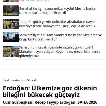
Genel af tartışmasına nokta koydu! Meclis başkanı
Numan Kurtulmuş tarih verdi
Tolga Birgücü yazdı: Koltuklar akrabalara! Kavak
Belediyesi'nde babaya fen işleri, oğula avukatlık...
Samkart fiyatları: Tam Samkart ne kadar, vizeleme ve
kayıp kart ücreti kaç TL?
Samsun'un Kavak ilçesinde rezalet görüntüler!
Mahalleli isyan ediyor: Köyümüze, mezarlıklarımıza
gidemiyoruz
diyekonustu.com
>
Güncel
>
Erdoğan: Ülkemize göz dikenin
bileğini bükecek güçteyiz
Cumhurbaşkanı Recep Tayyip Erdoğan, SAHA 2026