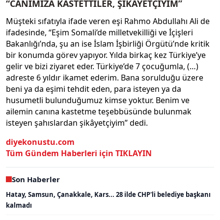
“CANIMIZA KASTETTİLER, ŞİKAYETÇİYİM”
Müşteki sıfatıyla ifade veren eşi Rahmo Abdullahı Ali de
ifadesinde, “Eşim Somali’de milletvekilliği ve İçişleri
Bakanlığı’nda, şu an ise İslam İşbirliği Örgütü’nde kritik
bir konumda görev yapıyor. Yılda birkaç kez Türkiye’ye
gelir ve bizi ziyaret eder. Türkiye’de 7 çocuğumla, (…)
adreste 6 yıldır ikamet ederim. Bana sorulduğu üzere
beni ya da eşimi tehdit eden, para isteyen ya da
husumetli bulunduğumuz kimse yoktur. Benim ve
ailemin canına kastetme teşebbüsünde bulunmak
isteyen şahıslardan şikâyetçiyim” dedi.
diyekonustu.com
Tüm Gündem Haberleri için TIKLAYIN
Son Haberler
Hatay, Samsun, Çanakkale, Kars... 28 ilde CHP'li belediye başkanı
kalmadı