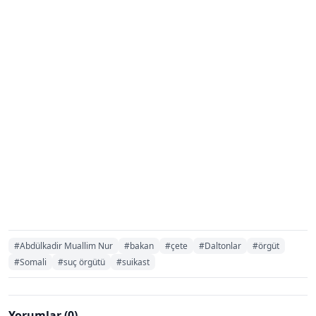
#Abdülkadir Muallim Nur
#bakan
#çete
#Daltonlar
#örgüt
#Somali
#suç örgütü
#suikast
Yorumlar (0)