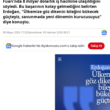
Fuarı'nda 8 milyar dolarlık iş hacmine ulaşıldığını
söyledi. Bu başarının kolay gelmediğini belirten
Erdoğan, "Ülkemize göz dikenin bileğini bükecek
güçteyiz, savunmada yeni dönemin kurucusuyuz"
diye konuştu.
08 Mayıs 2026 17:52
Güncelleme: 05 Haziran 2026 08:21
Google Haberler'de diyekonustu.com'u takip edin
Takip Et