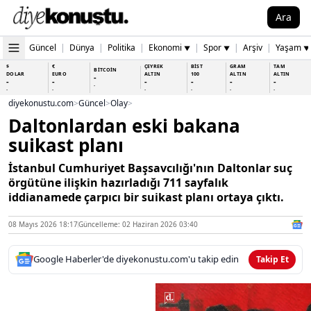
Ara
Güncel
|
Dünya
|
Politika
|
Ekonomi
|
Spor
|
Arşiv
|
Yaşam
▼
▼
▼
$
€
ÇEYREK
BİST
GRAM
TAM
BİTCOİN
DOLAR
EURO
ALTIN
100
ALTIN
ALTIN
-
-
-
-
-
-
-
-
-
-
-
-
-
-
diyekonustu.com
>
Güncel
>
Olay
>
Daltonlardan eski bakana
suikast planı
İstanbul Cumhuriyet Başsavcılığı'nın Daltonlar suç
örgütüne ilişkin hazırladığı 711 sayfalık
iddianamede çarpıcı bir suikast planı ortaya çıktı.
08 Mayıs 2026 18:17
Güncelleme: 02 Haziran 2026 03:40
Google Haberler'de diyekonustu.com'u takip edin
Takip Et